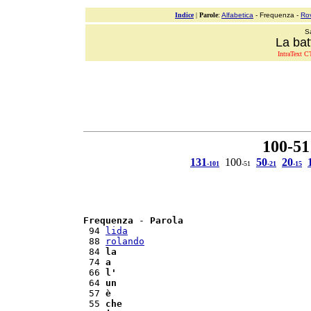
Indice
|
Parole
:
Alfabetica
- Frequenza -
Ro
S
La bat
IntraText CT
100-51
131
100
50
20
-101
-51
-21
-15
Frequenza
 - 
Parola
 94 
lida
 88 
rolando
 84 
la
 74 
a
 66 
l'
 64 
un
 57 
è
 55 
che