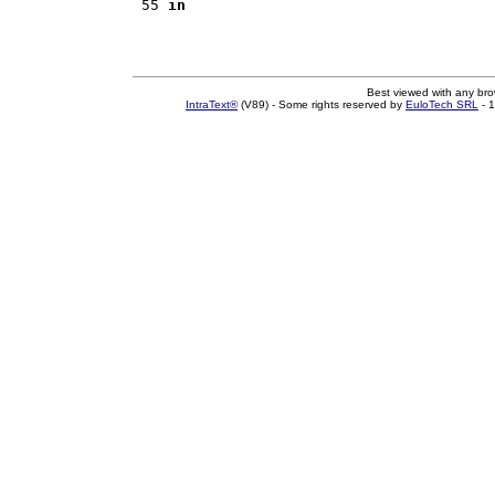
 55 
in
Best viewed with any br
IntraText®
(V89) - Some rights reserved by
EuloTech SRL
- 1