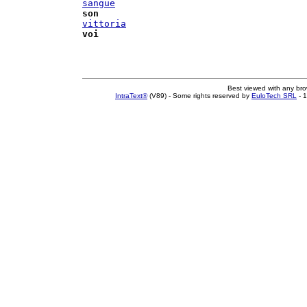
sangue
son
vittoria
voi
Best viewed with any br
IntraText®
(V89) - Some rights reserved by
EuloTech SRL
- 1