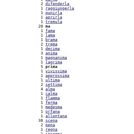
  2 
difenderla
  1 
raggiungerla
  1 
punirla
  1 
aprirla
  1 
tremula
 20 
ma
  1 
fama
  1 
lama
  1 
brama
  2 
trema
  1 
decima
  3 
anima
  1 
magnanima
  1 
lagrima
  5 
prima
  1 
vivissima
  1 
approssima
  1 
ultima
  2 
settima
  4 
alma
  1 
calma
  1 
flamma
  1 
ferma
  1 
medesma
  1 
orfana
  1 
allontana
 38 
scena
  2 
pena
  1 
regna
  1 
insegna