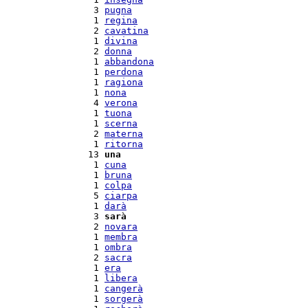
  3 
pugna
  1 
regina
  2 
cavatina
  1 
divina
  2 
donna
  1 
abbandona
  1 
perdona
  1 
ragiona
  1 
nona
  4 
verona
  1 
tuona
  1 
scerna
  2 
materna
  1 
ritorna
 13 
una
  1 
cuna
  1 
bruna
  1 
colpa
  5 
ciarpa
  1 
darà
  3 
sarà
  2 
novara
  1 
membra
  1 
ombra
  2 
sacra
  1 
era
  1 
libera
  1 
cangerà
  1 
sorgerà