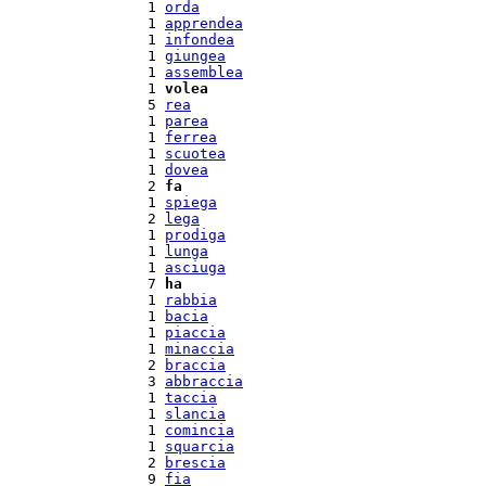
  1 
orda
  1 
apprendea
  1 
infondea
  1 
giungea
  1 
assemblea
  1 
volea
  5 
rea
  1 
parea
  1 
ferrea
  1 
scuotea
  1 
dovea
  2 
fa
  1 
spiega
  2 
lega
  1 
prodiga
  1 
lunga
  1 
asciuga
  7 
ha
  1 
rabbia
  1 
bacia
  1 
piaccia
  1 
minaccia
  2 
braccia
  3 
abbraccia
  1 
taccia
  1 
slancia
  1 
comincia
  1 
squarcia
  2 
brescia
  9 
fia