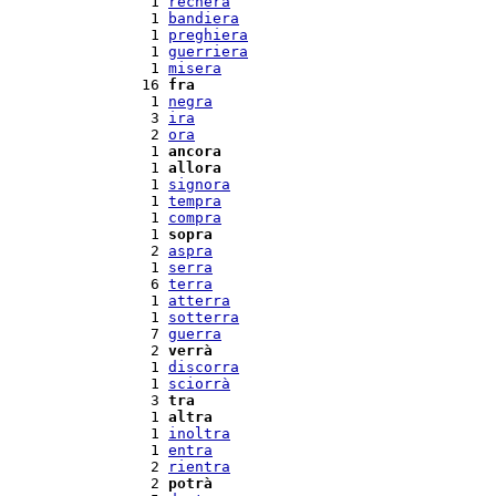
  1 
recherà
  1 
bandiera
  1 
preghiera
  1 
guerriera
  1 
misera
 16 
fra
  1 
negra
  3 
ira
  2 
ora
  1 
ancora
  1 
allora
  1 
signora
  1 
tempra
  1 
compra
  1 
sopra
  2 
aspra
  1 
serra
  6 
terra
  1 
atterra
  1 
sotterra
  7 
guerra
  2 
verrà
  1 
discorra
  1 
sciorrà
  3 
tra
  1 
altra
  1 
inoltra
  1 
entra
  2 
rientra
  2 
potrà