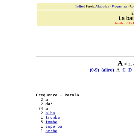
Indice
|
Parole
:
Alfabetica
-
Frequenza
- Ro
S
La bat
IntraText CT - L
A
= 357 
(0-9)
(altro)
A
C
D
Frequenza
 - 
Parola
  2 
a'
  2 
da'
 74 
a
  2 
alba
  1 
tromba
  5 
tomba
  1 
superba
  1 
serba