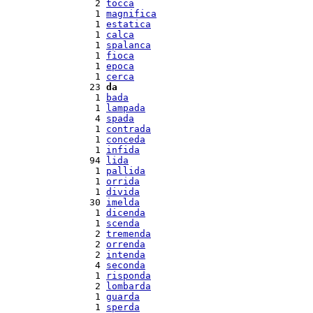
  2 
tocca
  1 
magnifica
  1 
estatica
  1 
calca
  1 
spalanca
  1 
fioca
  1 
epoca
  1 
cerca
 23 
da
  1 
bada
  1 
lampada
  4 
spada
  1 
contrada
  1 
conceda
  1 
infida
 94 
lida
  1 
pallida
  1 
orrida
  1 
divida
 30 
imelda
  1 
dicenda
  1 
scenda
  2 
tremenda
  2 
orrenda
  2 
intenda
  4 
seconda
  1 
risponda
  2 
lombarda
  1 
guarda
  1 
sperda