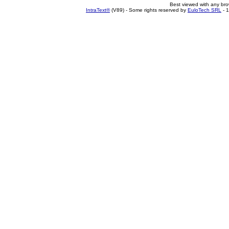
Best viewed with any br
IntraText®
(V89) - Some rights reserved by
EuloTech SRL
- 1