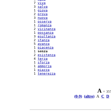
  7 
viva
  3 
salva
  1 
giova
  2 
prova
  3 
nuova
  1 
osserva
  1 
romanza
  2 
vicinanza
  1 
possanza
  3 
esultanza
  2 
stanza
  5 
avanza
  1 
piacenza
  1 
senza
  2 
esistenza
  4 
terza
  1 
sforza
  1 
ammorza
  1 
piazza
  1 
tenerezza
A
= 357 
(0-9)
(altro)
A
C
D