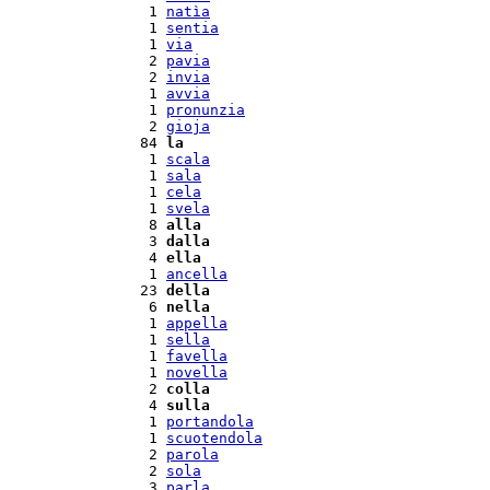
  1 
natìa
  1 
sentia
  1 
via
  2 
pavia
  2 
invia
  1 
avvia
  1 
pronunzia
  2 
gioja
 84 
la
  1 
scala
  1 
sala
  1 
cela
  1 
svela
  8 
alla
  3 
dalla
  4 
ella
  1 
ancella
 23 
della
  6 
nella
  1 
appella
  1 
sella
  1 
favella
  1 
novella
  2 
colla
  4 
sulla
  1 
portandola
  1 
scuotendola
  2 
parola
  2 
sola
  3 
parla