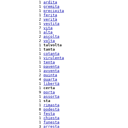
  1 
ardita
  1 
gremita
  1 
precipita
  1 
ferita
  2 
verità
  1 
vestita
  7 
vita
  1 
alta
  2 
ascolta
  2 
volta
  1 
talvolta
  1 
tanta
  1 
cotanta
  1 
virulenta
  1 
tenta
  1 
paventa
  1 
avventa
  2 
quinta
  4 
quarta
  1 
libertà
  1 
certa
  9 
porta
  1 
assorta
  1 
sta
  1 
rimasta
  8 
podestà
  1 
festa
  1 
chiesta
  1 
funesta
  3 
arresta