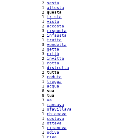
  2 
sesta
  1 
attesta
  2 
questa
  1 
trista
  1 
vista
  2 
accosta
  3 
risposta
  2 
infausta
  1 
tratta
  3 
vendetta
  2 
getta
  3 
città
  2 
invitta
  1 
rotta
  1 
distrutta
  2 
tutta
  2 
caduta
  1 
tregua
  1 
acqua
  8 
sua
  8 
tua
  3 
va
  1 
mancava
  1 
sfavillava
  1 
chiamava
  1 
costava
  2 
ottava
  1 
rimaneva
  1 
udiva
  1 
riva