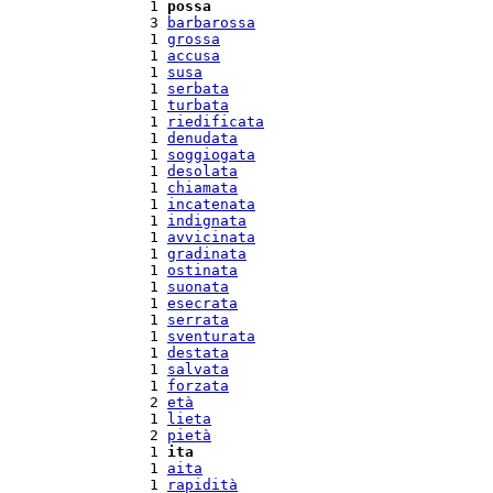
  1 
possa
  3 
barbarossa
  1 
grossa
  1 
accusa
  1 
susa
  1 
serbata
  1 
turbata
  1 
riedificata
  1 
denudata
  1 
soggiogata
  1 
desolata
  1 
chiamata
  1 
incatenata
  1 
indignata
  1 
avvicinata
  1 
gradinata
  1 
ostinata
  1 
suonata
  1 
esecrata
  1 
serrata
  1 
sventurata
  1 
destata
  1 
salvata
  1 
forzata
  2 
età
  1 
lieta
  2 
pietà
  1 
ita
  1 
aita
  1 
rapidità