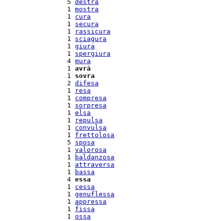
  5 
destra
  1 
mostra
  1 
cura
  1 
secura
  1 
rassicura
  1 
sciagura
  1 
giura
  1 
spergiura
  4 
mura
  1 
avrà
  1 
sovra
  2 
difesa
  1 
resa
  1 
compresa
  1 
sorpresa
  1 
elsa
  1 
repulsa
  1 
convulsa
  1 
frettolosa
  5 
sposa
  1 
valorosa
  1 
baldanzosa
  1 
attraversa
  1 
bassa
  4 
essa
  1 
cessa
  1 
genuflessa
  1 
appressa
  1 
fissa
  1 
ossa