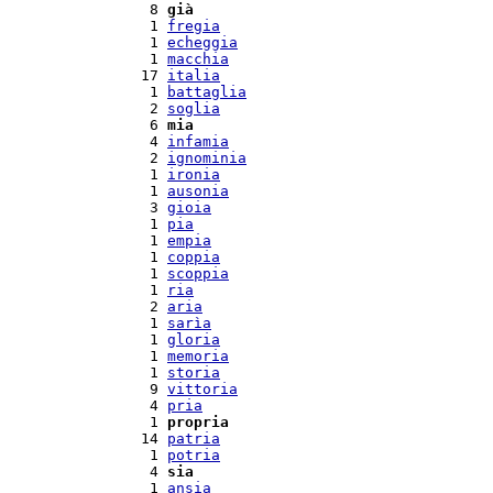
  8 
già
  1 
fregia
  1 
echeggia
  1 
macchia
 17 
italia
  1 
battaglia
  2 
soglia
  6 
mia
  4 
infamia
  2 
ignominia
  1 
ironia
  1 
ausonia
  3 
gioia
  1 
pia
  1 
empia
  1 
coppia
  1 
scoppia
  1 
ria
  2 
aria
  1 
sarìa
  1 
gloria
  1 
memoria
  1 
storia
  9 
vittoria
  4 
pria
  1 
propria
 14 
patria
  1 
potria
  4 
sia
  1 
ansia