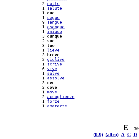
  2 
notte
  1 
salute
  1 
due
  1 
segue
  9 
sangue
  1 
esangue
  1 
inique
  3 
dunque
  2 
sue
  3 
tue
  1 
lieve
  3 
breve
  2 
giulive
  1 
scrive
  6 
vive
  1 
salve
  1 
assolve
  3 
ove
  2 
dove
  1 
move
  2 
accoglienze
  1 
forze
  1 
amarezze
E
= 360 
(0-9)
(altro)
A
C
D