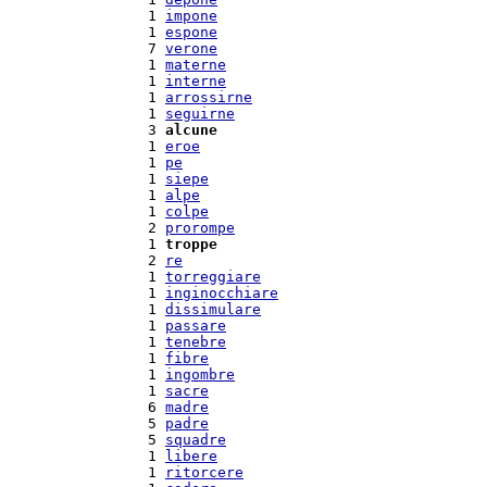
  1 
impone
  1 
espone
  7 
verone
  1 
materne
  1 
interne
  1 
arrossirne
  1 
seguirne
  3 
alcune
  1 
eroe
  1 
pe
  1 
siepe
  1 
alpe
  1 
colpe
  2 
prorompe
  1 
troppe
  2 
re
  1 
torreggiare
  1 
inginocchiare
  1 
dissimulare
  1 
passare
  1 
tenebre
  1 
fibre
  1 
ingombre
  1 
sacre
  6 
madre
  5 
padre
  5 
squadre
  1 
libere
  1 
ritorcere