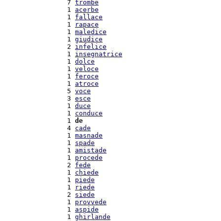
  7 
trombe
  1 
acerbe
  1 
fallace
  1 
rapace
  1 
maledice
  1 
giudice
  2 
infelice
  1 
insegnatrice
  1 
dolce
  1 
veloce
  1 
feroce
  1 
atroce
  5 
voce
  3 
esce
  1 
duce
  1 
conduce
  1 
de
  4 
cade
  1 
masnade
  1 
spade
  1 
amistade
  1 
procede
  2 
fede
  1 
chiede
  1 
piede
  1 
riede
  2 
siede
  1 
provvede
  1 
aspide
  1 
ghirlande