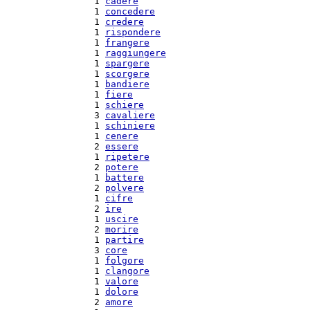
  1 
cadere
  1 
concedere
  1 
credere
  1 
rispondere
  1 
frangere
  1 
raggiungere
  1 
spargere
  1 
scorgere
  1 
bandiere
  1 
fiere
  1 
schiere
  3 
cavaliere
  1 
schiniere
  1 
cenere
  2 
essere
  1 
ripetere
  2 
potere
  1 
battere
  2 
polvere
  1 
cifre
  2 
ire
  1 
uscire
  2 
morire
  1 
partire
  3 
core
  1 
folgore
  1 
clangore
  1 
valore
  1 
dolore
  2 
amore