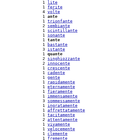
  1 
lite
  1 
ferite
  4 
volte
  1 
ante
  1 
trionfante
  2 
sembiante
  1 
scintillante
  1 
sonante
  1 
tante
  1 
bastante
  3 
istante
  1 
quante
  2 
singhiozzante
  2 
innocente
  1 
crescente
  1 
cadente
  1 
gente
  1 
rapidamente
  1 
eternamente
  1 
fieramente
  1 
immensamente
  3 
sommessamente
  1 
ingratamente
  1 
affrettatamente
  1 
tacitamente
  2 
attentamente
  1 
vivamente
  1 
velocemente
  1 
clemente
  1 
fremente