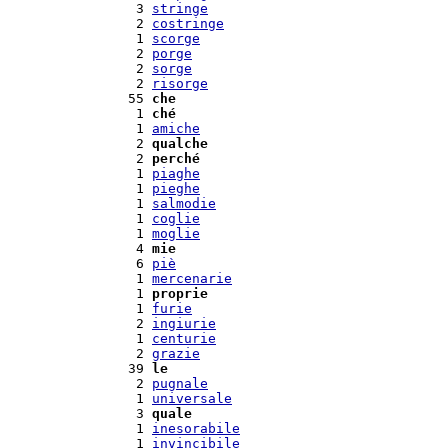
  3 
stringe
  2 
costringe
  1 
scorge
  2 
porge
  2 
sorge
  2 
risorge
 55 
che
  1 
ché
  1 
amiche
  2 
qualche
  2 
perché
  1 
piaghe
  1 
pieghe
  1 
salmodie
  1 
coglie
  1 
moglie
  4 
mie
  6 
piè
  1 
mercenarie
  1 
proprie
  1 
furie
  2 
ingiurie
  1 
centurie
  2 
grazie
 39 
le
  2 
pugnale
  1 
universale
  3 
quale
  1 
inesorabile
  1 
invincibile