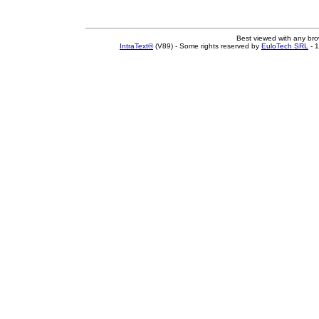
Best viewed with any br
IntraText®
(V89) - Some rights reserved by
EuloTech SRL
- 1