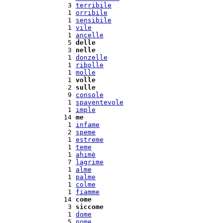
  3 
terribile
  1 
orribile
  1 
sensibile
  1 
vile
  1 
ancelle
  5 
delle
  3 
nelle
  1 
donzelle
  1 
ribolle
  1 
molle
  1 
volle
  2 
sulle
  9 
console
  1 
spaventevole
  1 
imple
 14 
me
  1 
infame
  2 
speme
  1 
estreme
  1 
teme
  1 
ahimè
  7 
lagrime
  1 
alme
  1 
palme
  1 
colme
  1 
fiamme
 14 
come
  3 
siccome
  1 
dome
  5 
nome