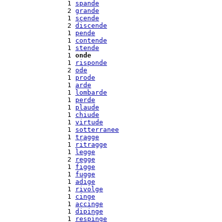
  1 
spande
  2 
grande
  1 
scende
  2 
discende
  1 
pende
  1 
contende
  1 
stende
  1 
onde
  1 
risponde
  2 
ode
  1 
prode
  1 
arde
  1 
lombarde
  1 
perde
  1 
plaude
  1 
chiude
  1 
virtude
  1 
sotterranee
  1 
tragge
  1 
ritragge
  1 
legge
  2 
regge
  1 
figge
  1 
fugge
  1 
adige
  1 
rivolge
  1 
cinge
  1 
accinge
  1 
dipinge
  1 
respinge