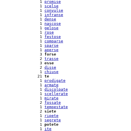
  1 
promise
  1 
scelse
  1 
convulse
  1 
infranse
  1 
dense
  1 
nascose
  1 
gelose
  1 
rose
  1 
festose
  1 
comparse
  1 
sparse
  1 
aperse
  3 
forse
  2 
trasse
  3 
esse
  2 
disse
  1 
chiuse
 21 
te
  1 
prodigate
  1 
armate
  1 
discolpate
  1 
scellerate
  1 
mirate
  2 
fossate
  1 
tempestate
  2 
siete
  1 
ripete
  1 
segrete
  1 
potete
  1 
ite