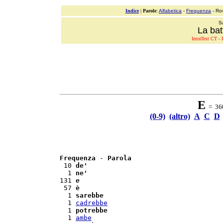
Indice
|
Parole
:
Alfabetica
-
Frequenza
- Ro
S
La bat
IntraText CT - L
E
= 360 
(0-9)
(altro)
A
C
D
Frequenza
 - 
Parola
 10 
de'
  1 
ne'
131 
e
 57 
è
  1 
sarebbe
  1 
cadrebbe
  1 
potrebbe
  1 
ambe