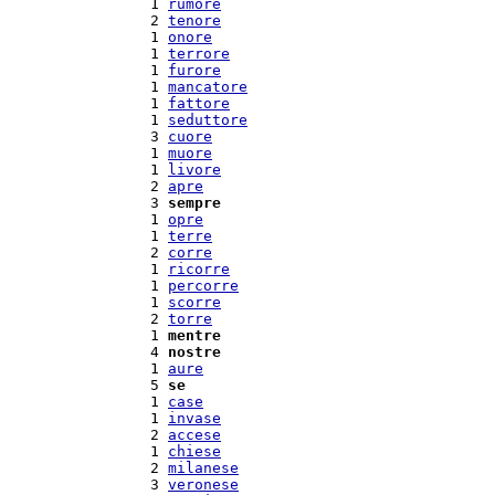
  1 
rumore
  2 
tenore
  1 
onore
  1 
terrore
  1 
furore
  1 
mancatore
  1 
fattore
  1 
seduttore
  3 
cuore
  1 
muore
  1 
livore
  2 
apre
  3 
sempre
  1 
opre
  1 
terre
  2 
corre
  1 
ricorre
  1 
percorre
  1 
scorre
  2 
torre
  1 
mentre
  4 
nostre
  1 
aure
  5 
se
  1 
case
  1 
invase
  2 
accese
  1 
chiese
  2 
milanese
  3 
veronese