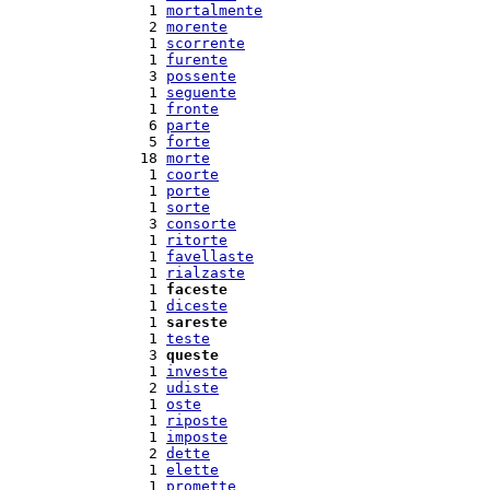
  1 
mortalmente
  2 
morente
  1 
scorrente
  1 
furente
  3 
possente
  1 
seguente
  1 
fronte
  6 
parte
  5 
forte
 18 
morte
  1 
coorte
  1 
porte
  1 
sorte
  3 
consorte
  1 
ritorte
  1 
favellaste
  1 
rialzaste
  1 
faceste
  1 
diceste
  1 
sareste
  1 
teste
  3 
queste
  1 
investe
  2 
udiste
  1 
oste
  1 
riposte
  1 
imposte
  2 
dette
  1 
elette
  1 
promette