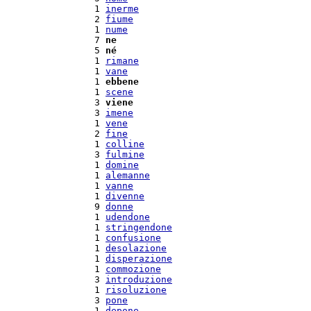
  1 
inerme
  2 
fiume
  1 
nume
  7 
ne
  5 
né
  1 
rimane
  1 
vane
  1 
ebbene
  1 
scene
  3 
viene
  3 
imene
  1 
vene
  2 
fine
  1 
colline
  3 
fulmine
  1 
domine
  1 
alemanne
  1 
vanne
  1 
divenne
  9 
donne
  1 
udendone
  1 
stringendone
  1 
confusione
  1 
desolazione
  1 
disperazione
  1 
commozione
  3 
introduzione
  1 
risoluzione
  3 
pone
  1 
depone