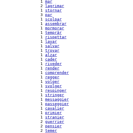
  1 
mar
  2 
lagrimar
  1 
stornar
  3 
par
  1 
scolpar
  1 
assembrar
  1 
mormorar
  1 
temprâr
  1 
rispettar
  1 
lavar
  1 
salvar
  1 
trovar
  1 
alzar
  1 
cader
  1 
riveder
  1 
render
  1 
comprender
  1 
regger
  1 
volger
  1 
svolger
  1 
respinger
  1 
stringer
  1 
messaggier
  1 
passeggier
  1 
cavalier
  1 
primier
  1 
stranier
  2 
guerrier
  2 
pensier
  2 
temer