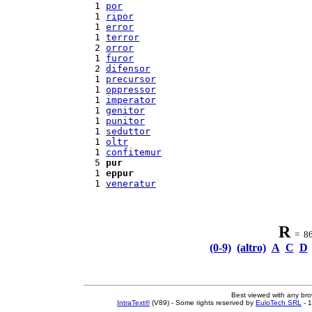
  1 
por
  1 
ripor
  1 
error
  1 
terror
  2 
orror
  1 
furor
  2 
difensor
  1 
precursor
  1 
oppressor
  1 
imperator
  1 
genitor
  1 
punitor
  1 
seduttor
  1 
oltr
  1 
confitemur
  5 
pur
  1 
eppur
  1 
veneratur
R
= 86 
(0-9)
(altro)
A
C
D
Best viewed with any br
IntraText®
(V89) - Some rights reserved by
EuloTech SRL
- 1