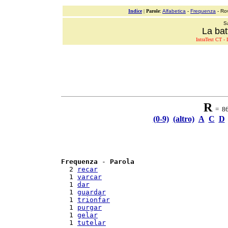
Indice
|
Parole
:
Alfabetica
-
Frequenza
- Ro
S
La bat
IntraText CT - L
R
= 86 
(0-9)
(altro)
A
C
D
Frequenza
 - 
Parola
  2 
recar
  1 
varcar
  1 
dar
  1 
guardar
  1 
trionfar
  1 
purgar
  1 
gelar
  1 
tutelar