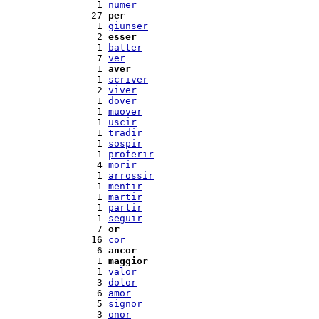
  1 
numer
 27 
per
  1 
giunser
  2 
esser
  1 
batter
  7 
ver
  1 
aver
  1 
scriver
  2 
viver
  1 
dover
  1 
muover
  1 
uscir
  1 
tradir
  1 
sospir
  1 
proferir
  4 
morir
  1 
arrossir
  1 
mentir
  1 
martir
  1 
partir
  1 
seguir
  7 
or
 16 
cor
  6 
ancor
  1 
maggior
  1 
valor
  3 
dolor
  6 
amor
  5 
signor
  3 
onor