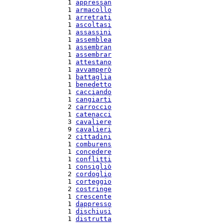
  1 
appressan
  1 
armacollo
  1 
arretrati
  1 
ascoltasi
  1 
assassini
  1 
assemblea
  1 
assembran
  1 
assembrar
  1 
attestano
  1 
avvamperò
  1 
battaglia
  1 
benedetto
  1 
cacciando
  1 
cangiarti
  2 
carroccio
  1 
catenacci
  3 
cavaliere
  9 
cavalieri
  2 
cittadini
  1 
comburens
  1 
concedere
  1 
conflitti
  1 
consigliò
  2 
cordoglio
  1 
corteggio
  2 
costringe
  1 
crescente
  1 
dappresso
  1 
dischiusi
  1 
distrutta