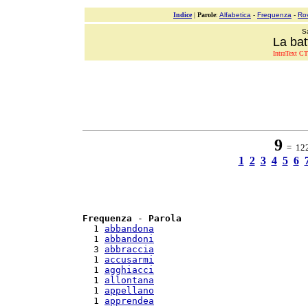
Indice
|
Parole
:
Alfabetica
-
Frequenza
-
Ro
S
La bat
IntraText CT
9
= 122 
1
2
3
4
5
6
Frequenza
 - 
Parola
  1 
abbandona
  1 
abbandoni
  3 
abbraccia
  1 
accusarmi
  1 
agghiacci
  1 
allontana
  1 
appellano
  1 
apprendea