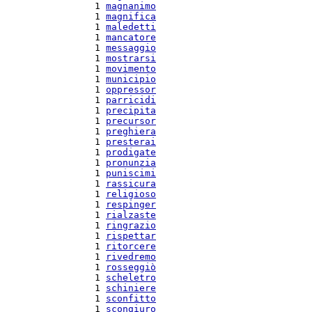
  1 
magnanimo
  1 
magnifica
  1 
maledetti
  1 
mancatore
  1 
messaggio
  1 
mostrarsi
  1 
movimento
  1 
municipio
  1 
oppressor
  1 
parricidi
  1 
precipita
  1 
precursor
  1 
preghiera
  1 
presterai
  1 
prodigate
  1 
pronunzia
  1 
puniscimi
  1 
rassicura
  1 
religioso
  1 
respinger
  1 
rialzaste
  1 
ringrazio
  1 
rispettar
  1 
ritorcere
  1 
rivedremo
  1 
rosseggiò
  1 
scheletro
  1 
schiniere
  1 
sconfitto
  1 
scongiuro