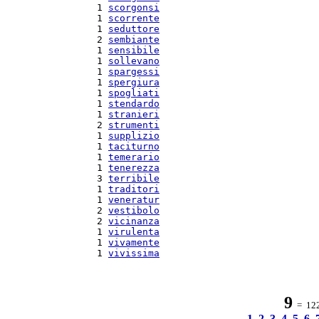
  1 
scorgonsi
  1 
scorrente
  1 
seduttore
  2 
sembiante
  1 
sensibile
  1 
sollevano
  1 
spargessi
  1 
spergiura
  1 
spogliati
  1 
stendardo
  1 
stranieri
  2 
strumenti
  1 
supplizio
  1 
taciturno
  1 
temerario
  1 
tenerezza
  3 
terribile
  1 
traditori
  1 
veneratur
  2 
vestibolo
  2 
vicinanza
  1 
virulenta
  1 
vivamente
  1 
vivissima
9
= 122 
1
2
3
4
5
6