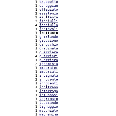
  1 
drappello
  1 
echeggian
  1 
effigiato
  2 
esistenza
  3 
esultanza
  2 
fanciulli
  4 
fanciullo
  1 
festevoli
  1 
frattanto
  1 
ghirlande
  1 
giacciono
  1 
ginocchio
  1 
gradinata
  1 
guerriera
  4 
guerrieri
  1 
guerriero
  2 
ignominia
  1 
imperator
  1 
imperiali
  1 
indignata
  2 
innocente
  1 
innocenti
  1 
inoltrano
  1 
interrogo
  1 
intuonasi
  1 
lagrimato
  1 
lasciando
  1 
lignaggio
  1 
macchiato
  1 
magnanima