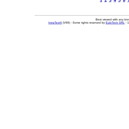
Best viewed with any br
IntraText®
(V89) - Some rights reserved by
EuloTech SRL
- 1