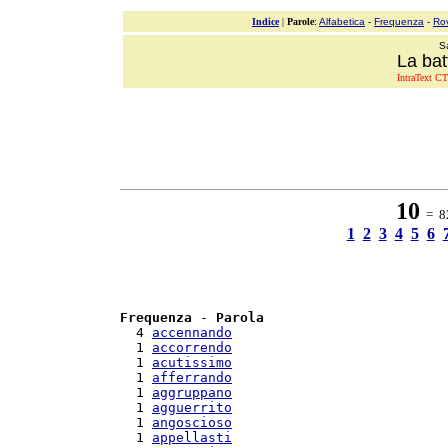
Indice
|
Parole
:
Alfabetica
-
Frequenza
-
Ro
S
La bat
IntraText CT
10
= 82
1
2
3
4
5
6
Frequenza
 - 
Parola
  4 
accennando
  1 
accorrendo
  1 
acutissimo
  1 
afferrando
  1 
aggruppano
  1 
agguerrito
  1 
angoscioso
  1 
appellasti