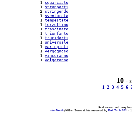
  1 
squarciato
  1 
strapparti
  2 
stringendo
  1 
sventurata
  1 
tempestate
  1 
terzettino
  1 
trascinato
  1 
trionfante
  1 
trucidarti
  1 
universale
  1 
variopinti
  1 
vergognoso
  1 
vinceranno
  1 
volgeranno
10
= 82
1
2
3
4
5
6
Best viewed with any br
IntraText®
(V89) - Some rights reserved by
EuloTech SRL
- 1