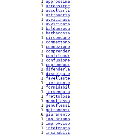
  1 
approssima
  1 
arrossirne
  1 
ascoltarli
  1 
attraversa
  1 
avvicinasi
  1 
avvicinata
  1 
baldanzosa
  3 
barbarossa
  1 
circondano
  1 
commettono
  1 
commozione
  1 
comprender
  1 
confitemur
  1 
confusione
  1 
coprendosi
  2 
difenderla
  1 
discolpate
  1 
favellaste
  1 
fieramente
  1 
formidabil
  1 
forsennato
  1 
frettolosa
  1 
genuflessa
  1 
genuflessi
  1 
gettandosi
  6 
giuramento
  1 
imploriamo
  1 
improvviso
  1 
incatenata
  1 
insanabili