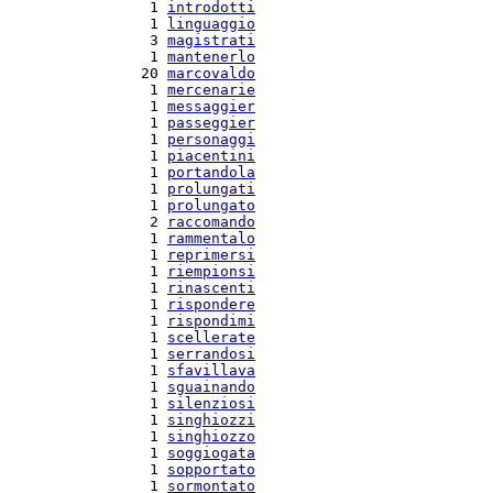
  1 
introdotti
  1 
linguaggio
  3 
magistrati
  1 
mantenerlo
 20 
marcovaldo
  1 
mercenarie
  1 
messaggier
  1 
passeggier
  1 
personaggi
  1 
piacentini
  1 
portandola
  1 
prolungati
  1 
prolungato
  2 
raccomando
  1 
rammentalo
  1 
reprimersi
  1 
riempionsi
  1 
rinascenti
  1 
rispondere
  1 
rispondimi
  1 
scellerate
  1 
serrandosi
  1 
sfavillava
  1 
sguainando
  1 
silenziosi
  1 
singhiozzi
  1 
singhiozzo
  1 
soggiogata
  1 
sopportato
  1 
sormontato