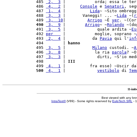
 485 
 2,  3
 |            orda; essa le ter
 486 
 4,  2
 |      
Console
 e 
Senatori
, seg
 487 
 1,  4
 |          
Lida
~ ~Sito ombregg
 488 
 3,  3
 |       Vaneggi! ... ~
Lida
 ~(
r
 489 
 3,  10
|         
Arrigo
 ~È 
ver
. ~(Cor
 490
 3,  9
 |        
Arrigo
~ ~
Rolando
 ~(do
 491 
 3,  5
 |             quale ardita ~
Es
 492 
per   
 |            moglie, soprano ~
 493 
 2,  4
 |           da 
Pavia
 qui l'
inf
 494        | 
hanno
 495 
 3,  5
 |           
Milano
 custodi. ~
A
 496 
 3,  8
 |            la ria 
parola
? ~O
 497 
 3,  3
 |             dirti, ~S'io med
 498        | 
III
 499 
 4,  1
 |          fra esse) ~Uscir da
 500
 4,  1
 |             
vestibolo
 di 
Tem
11-imb
Best viewed with any br
IntraText®
(V89) - Some rights reserved by
EuloTech SRL
- 1