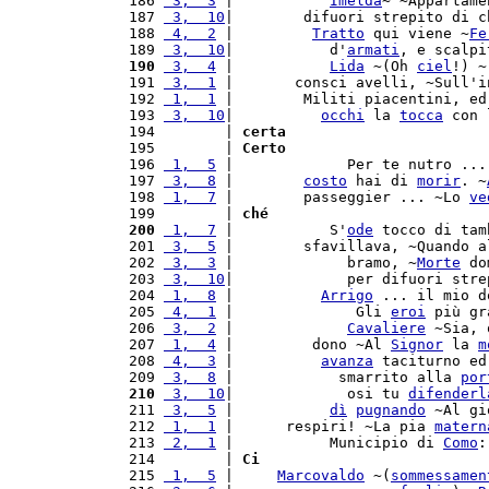
 186 
 3,  3
 |           
Imelda
~ ~Appartame
 187 
 3,  10
|        difuori strepito di c
 188 
 4,  2
 |         
Tratto
 qui viene ~
Fe
 189 
 3,  10
|           d'
armati
, e scalpi
 190
 3,  4
 |           
Lida
 ~(Oh 
ciel
!) ~
 191 
 3,  1
 |       consci avelli, ~Sull'i
 192 
 1,  1
 |        Militi piacentini, ed
 193 
 3,  10
|          
occhi
 la 
tocca
 con 
 194        | 
certa
 195        | 
Certo
 196 
 1,  5
 |             Per te nutro ...
 197 
 3,  8
 |        
costo
 hai di 
morir
. ~
 198 
 1,  7
 |        passeggier ... ~Lo 
ve
 199        | 
ché
 200
 1,  7
 |           S'
ode
 tocco di tam
 201 
 3,  5
 |        sfavillava, ~Quando a
 202 
 3,  3
 |             bramo, ~
Morte
 do
 203 
 3,  10
|             per difuori stre
 204 
 1,  8
 |          
Arrigo
 ... il mio d
 205 
 4,  1
 |              Gli 
eroi
 più gr
 206 
 3,  2
 |             
Cavaliere
 ~Sia, 
 207 
 1,  4
 |         dono ~Al 
Signor
 la 
m
 208 
 4,  3
 |          
avanza
 taciturno ed
 209 
 3,  8
 |            smarrito alla 
por
 210
 3,  10
|             osi tu 
difenderl
 211 
 3,  5
 |           
dì
pugnando
 ~Al gi
 212 
 1,  1
 |      respiri! ~La pia 
matern
 213 
 2,  1
 |           Municipio di 
Como
:
 214        | 
Ci
 215 
 1,  5
 |     
Marcovaldo
 ~(
sommessamen