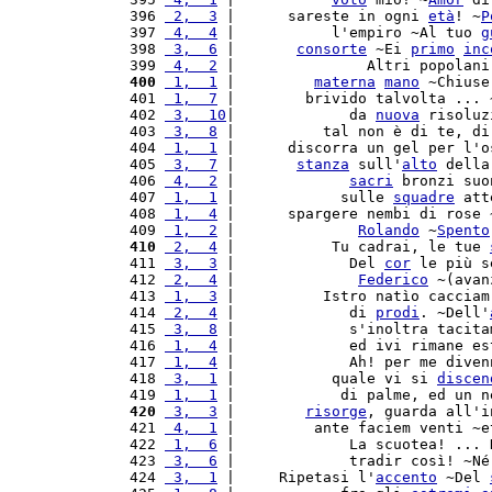
 396 
 2,  3
 |      sareste in ogni 
età
! ~
P
 397 
 4,  4
 |           l'empiro ~Al tuo 
g
 398 
 3,  6
 |       
consorte
 ~Ei 
primo
inc
 399 
 4,  2
 |               Altri popolani
 400
 1,  1
 |         
materna
mano
 ~Chiuse
 401 
 1,  7
 |        brivido talvolta ... 
 402 
 3,  10
|             da 
nuova
 risoluz
 403 
 3,  8
 |          tal non è di te, di
 404 
 1,  1
 |      discorra un gel per l'o
 405 
 3,  7
 |       
stanza
 sull'
alto
 della
 406 
 4,  2
 |             
sacri
 bronzi suo
 407 
 1,  1
 |            sulle 
squadre
 att
 408 
 1,  4
 |      spargere nembi di rose 
 409 
 1,  2
 |              
Rolando
 ~
Spento
 410
 2,  4
 |           Tu cadrai, le tue 
 411 
 3,  3
 |             Del 
cor
 le più s
 412 
 2,  4
 |              
Federico
 ~(avan
 413 
 1,  3
 |          Istro natìo cacciam
 414 
 2,  4
 |             di 
prodi
. ~Dell'
 415 
 3,  8
 |             s'inoltra tacita
 416 
 1,  4
 |             ed ivi rimane es
 417 
 1,  4
 |             Ah! per me diven
 418 
 3,  1
 |           quale vi si 
discen
 419 
 1,  1
 |            di palme, ed un n
 420
 3,  3
 |        
risorge
, guarda all'i
 421 
 4,  1
 |         ante faciem venti ~e
 422 
 1,  6
 |             La scuotea! ... 
 423 
 3,  6
 |             tradir così! ~Né
 424 
 3,  1
 |     Ripetasi l'
accento
 ~Del 