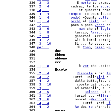
 336 
 3,  3
 |            E 
morte
 io bramo,
 337 
 2,  4
 |         cadrai, le tue 
squad
 338 
 4,  1
 |             et quaerent nome
 339 
 4,  4
 |        
tempio
 ~Te Deum lauda
 340
 1,  4
 |        
fondo
) ~Quante 
volte
 
 341 
 1,  4
 |         
occhi
 al 
cielo
. ~3. 
 342 
 2,  1
 |         poco a poco 
vanno
 as
 343 
 3,  6
 |             
man
 che il 
fogli
 344 
 1,  8
 |           lascio, 
Arrigo
 ...
 345 
 2,  3
 |           generosi ~Arrossir
 346 
 4,  2
 |           Gli è feral corteg
 347 
 3,  10
|           Sì ... lo veggo ..
 348 
per   
 |            di 
Como
, 
basso
 ~
R
 349        | 
due
 350
        | 
Ebben
 351        | 
ebbene
 352        | 
ecc.
 353 
 1,  8
 |             è 
ver
 che uccido
 354        | 
Eccolo
 355 
 2,  4
 |            
Risposta
 e ben 
tr
 356 
 4,  2
 |          Tutti ~Dall'
Alpi
 a 
 357 
 4,  2
 |           dalla battaglia, e
 358 
 3,  10
|            coorte già proced
 359 
 3,  1
 |           ad armacollo, su c
 360
 3,  5
 |                
Rolando
 ~Di e
 361 
 3,  10
|           furie! ... ~(
Strin
 362 
 3,  6
 |           onore! ~
Marcovaldo
 363 
 4,  4
 |               Tutti ~Apri 
Si
 364 
 4,  2
 |           
Re
 dei 
re
 s'innalz
 365        | 
eorum