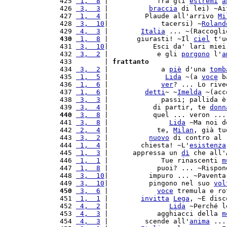
 425 
 1,  8
 |            fra gli 
estremi
a
 426 
 3,  3
 |          
braccia
 di lei) ~Ai
 427 
 1,  4
 |         Plaude all'arrivo 
Mi
 428 
 3,  10
|             tacersi) ~
Roland
 429 
 4,  3
 |        
Italia
 ... ~(Raccogli
 430
 1,  8
 |       giurasti! ~Il 
ciel
 t'u
 431 
 3,  10
|           Esci da' lari miei
 432 
 3,  2
 |            e gli 
porgono
 l'
a
 433        | 
frattanto
 434 
 3,  2
 |             a 
piè
 d'una 
tomb
 435 
 1,  5
 |              
Lida
 ~(a 
voce
 b
 436 
 1,  6
 |             
ver
? ... Lo rive
 437 
 1,  6
 |         
detti
~ ~
Imelda
 ~(acc
 438 
 3,  3
 |             passi; pallida è
 439 
 3,  4
 |           di partir, te 
donn
 440
 3,  8
 |           quel ... veron ...
 441 
 3,  8
 |               
Lida
 ~Ma noi d
 442 
 2,  4
 |            te, 
Milan
, già tu
 443 
 3,  2
 |          
nuovo
 di contro al 
 444 
 1,  4
 |        chiesta! ~L'
esistenza
 445 
 1,  3
 |      appressa un 
dì
 che all'
 446 
 1,  1
 |             Tue rinascenti 
m
 447 
 1,  8
 |            puoi? ... ~Rispon
 448 
 3,  10
|          impuro ... ~Paventa
 449 
 3,  10
|          pingono nel suo 
vol
 450
 3,  6
 |            
voce
 tremula e ro
 451 
 1,  1
 |        
invitta
Lega
, ~E disc
 452 
 4,  2
 |               
Lida
 ~Perché l
 453 
 4,  3
 |            agghiacci della 
m
 454 
 4,  3
 |         scende all'
anima
 ...