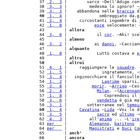
  37 
 2,  3
 |        varco ~Dell'Adige con
  38 
 3,  3
 |         medesma lo ignoro? ~
  39 
 3,  3
 |    abbandona nelle 
braccia
 d
  40
 1,  4
 |             ombreggiato da.g
  41 
 2,  4
 |     circostanti ingombre di 
  42 
 1,  8
 |           
esce
 velocemente: 
  43        | 
allora
  44 
 3,  6
 |            il 
cor
. ~Ahi! sce
  45        | 
almeno
  46 
 3,  2
 |           ai 
danni
, ~Caccian
  47        | 
alquanto
  48 
 1,  8
 |            Lutto costava e 
p
  49        | 
altra
  50
        | 
altrui
  51 
 4,  1
 |     raggiungere le 
squadre
. 
  52 
 1,  5
 |              ingratamente, ~
  53 
 3,  4
 |   inginocchiare il fanciulle
  54 
 1,  2
 |              
Lagrime
 sparsi,
  55 
 3,  8
 |          
morir
. ~
Arrigo
 ~Ces
  56 
 2,  4
 |            
Milan
. ~(
Accennan
  57 
 1,  8
 |               Coprendosi il 
  58 
 3,  6
 |            
vendetta
 è già ma
  59 
 3,  1
 |        sotterranee nel 
tempi
  60
 1,  4
 |     
Cavatina
 ~
Lida
 ~Voi lo d
  61 
 3,  5
 |            
sacro
 ed 
ultimo
 ~
  62 
 4,  3
 |         all'
anima
 ... ~L'
ire
  63 
per   
 |         
Alemanno
, 
baritono
  64 
per   
 |         
Magistrati
 e 
Duci
Co
  65        | 
anch'
  66        | 
ancora