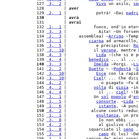
 127 
 3,  2
 |            
Vivo
 un asilo, 
sp
 128        | 
aver
 129 
 2,  1
 |            potrà! ~Dai 
padri
 130
        | 
avrà
 131        | 
avrai
 132 
 1,  1
 |           fuoco, ond'io eter
 133 
 3,  3
 |             Aita! ~Un forsen
 134 
 2,  3
 |     assemblea) ~
Arrigo
 ~Temp
 135 
 3,  1
 |         
ciarpa
 ad armacollo,
 136 
 3,  5
 |            e precipitoso: 
Ro
 137 
 3,  10
|           il 
verone
, mentre 
 138 
 4,  3
 |            
Lida
 ~(che si è p
 139 
 4,  4
 |         
benedico
 ... il ... 
 140
 3,  3
 |           
Imelda
 ~Porgi. ~
Li
 141 
 2,  2
 |         
Duetto
 ~ ~
Podestà
 ~
I
 142 
 3,  10
|            
Esce
 con la rapid
 143 
 3,  10
|           
Ciel
! ... Che dici
 144 
 4,  2
 |              o piagato ~Fu d
 145 
 4,  2
 |           
volta
 di 
gioia
 ~in
 146 
 4,  4
 |             il ... 
ciel
! ~(B
 147 
 1,  1
 |           Un 
sol
popolo
 d'
er
 148 
 1,  5
 |            
consorte
. ~
Lida
 ~
 149 
 1,  6
 |             
istante
, ~A puni
 150
 4,  2
 |          alcune coorti reduc
 151 
 1,  1
 |            
esultanza
, un pro
 152 
 3,  8
 |             Io non ebbi ... 
 153 
 4,  2
 |             al giulivo clang
 154 
 1,  8
 |         squarciato il 
seno
 .
 155 
 3,  4
 |             
capo
 di lui) ~De
 156 
 1,  1
 |        cagion de' miei sospi