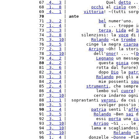
  67 
 4,  3
 |                Quel 
detto
 ..
  68 
 1,  8
 |          
occhi
 al 
cielo
 con 
  69 
 4,  1
 |       
vittoria
! ~(tutti sorg
  70
        | 
ante
  71 
 3,  2
 |             
bel
 numer'uno.  
  72 
 1,  4
 |               E ... troppe i
  73 
 3,  3
 |             
terza
. 
Lida
 ed 
I
  74 
 3,  8
 |      silenziosi: la 
voce
 di 
  75 
 3,  10
|          
Rolando
 ~Le 
trombe
 
  76 
 3,  5
 |        cinge la negra 
ciarpa
  77 
 2,  3
 |         
Arrigo
 ~Oh! la stori
  78 
 3,  10
|           dell'
onor
! ... ~(
O
  79 
 4,  2
 |            
Legnano
 un messag
  80
 4,  2
 |             questa 
gioia
 com
  81 
 3,  6
 |            rotta dal furore)
  82 
 3,  4
 |             dopo 
Dio
 la 
patr
  83 
 1,  3
 |            
Rolando
 poi gli a
  84 
 2,  4
 |             mie possenti 
squ
  85 
 2,  4
 |        
strumenti
, che sempre
  86 
 4,  4
 |            lembo sul 
cuore
) 
  87 
 3,  10
|           cerca indarno ogni
  88 
 1,  1
 |  soprastanti 
veroni
, da cui 
  89 
 3,  5
 |             svolger poss'io 
  90
 1,  4
 |          
patria
 senti l'
affe
  91 
 3,  5
 |           
Rolando
 ~Ben 
sai
 d
  92 
 3,  1
 |            essi 
porta
 una 
ci
  93 
 3,  10
|           
Arrigo
 ~Sì ... le 
  94 
 3,  10
|          lama e scagliandosi
  95 
 3,  10
|                   
Rolando
 ~
T
  96 
 1,  4
 |         donzelle ~
Donne
 ~Pla