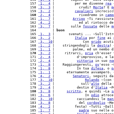
 157 
 1,  4
 |          per me divenne 
rea
 
 158 
 3,  3
 |            crudi? 
Morte
? E 
m
 159 
 3,  2
 |          
cavalieri
 incrocicc
 160
 2,  4
 |            rivedremo in 
camp
 161 
 1,  7
 |         
Arrigo
 ~Ti rassicura
 162 
 4,  2
 |            ed al rintocco de
 163 
 3,  7
 |        sulle 
fossate
 delle 
m
 164        | 
buon
 165 
 1,  3
 |       svenati ... ~Sull'Istr
 166 
 3,  2
 |          
Italia
 por 
fine
 ai 
 167 
 3,  10
|              Con 
grido
 acuti
 168 
 1,  2
 |    stringendogli la 
destra
) 
 169 
 1,  1
 |         palme, ed un nembo d
 170
 3,  2
 |     ritrarci, 
pria
 ch'esser 
 171 
 2,  4
 |           d'improvviso, e la
 172 
 2,  4
 |           
vittoria
 in suo 
no
 173 
 1,  8
 |    Raggiungeresti, 
ov
'esso ~
 174 
 1,  8
 |           In tua 
difesa
, o 
p
 175 
 1,  1
 |      eternamente avvamperò. 
 176 
 4,  2
 |         
Senatori
, seguiti da
 177 
 3,  10
|               
Rolando
 ~(con 
 178 
 3,  2
 |             sull'
alto
 della 
 179 
 2,  4
 |           destin d'
Italia
 ~P
 180
 3,  8
 |      
scritto
, e quindi ~La 
s
 181 
 3,  6
 |               In 
odio
 atroce
 182 
 3,  10
|           cacciandosi le 
man
 183 
 3,  8
 |            del 
cordoglio
 ~Me
 184 
 4,  2
 |          festa) ~Tutti ~Dall
 185 
 1,  7
 |            
padre
 suo nelle o