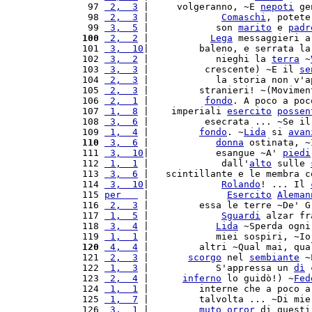
  97 
 2,  3
 |     volgeranno, ~E 
nepoti
 ge
  98 
 2,  3
 |             
Comaschi
, potete
  99 
 3,  5
 |            son 
marito
 e 
padr
 100
 2,  2
 |           
Lega
 messaggieri a
 101 
 3,  10
|         baleno, e serrata la
 102 
 3,  2
 |            nieghi la 
terra
 ~
 103 
 3,  3
 |          crescente) ~E il 
se
 104 
 2,  3
 |            la storia non v'a
 105 
 2,  3
 |         stranieri! ~(Movimen
 106 
 2,  1
 |          
fondo
. A poco a poc
 107 
 1,  8
 |    imperiali 
esercito
possen
 108 
 3,  6
 |          esecrata ... ~Se il
 109 
 1,  4
 |         
fondo
. ~
Lida
 si 
avan
 110
 3,  6
 |            
donna
 ostinata, ~
 111 
 3,  10
|            esangue ~A' 
piedi
 112 
 1,  1
 |             dall'
alto
 sulle 
 113 
 3,  6
 |   scintillante e le membra c
 114 
 3,  10
|             
Rolando
! ... Il 
 115 
per   
 |              
Esercito
Aleman
 116 
 2,  3
 |         essa le terre ~De' G
 117 
 1,  5
 |             
Sguardi
 alzar fr
 118 
 3,  4
 |            
Lida
 ~Sperda ogni
 119 
 1,  1
 |            miei sospiri, ~Io
 120
 4,  4
 |         altri ~Qual mai, qua
 121 
 2,  3
 |       
scorgo
 nel 
sembiante
 ~
 122 
 1,  3
 |            S'appressa un 
dì
 
 123 
 2,  4
 |      
inferno
 lo guidò!) ~
Fed
 124 
 1,  1
 |         interne che a poco a
 125 
 1,  7
 |         talvolta ... ~Di mie
 126 
 3,  1
 |         
muto
orror
 di questi