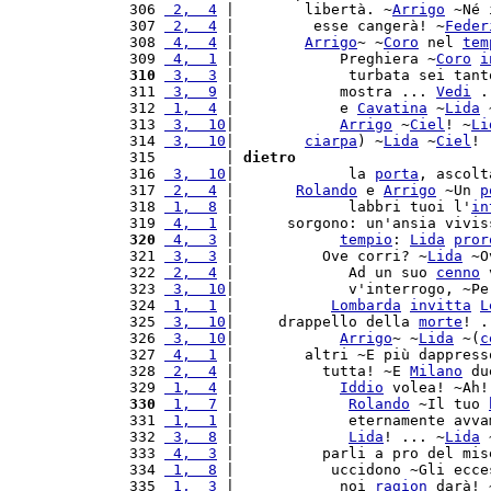
 306 
 2,  4
 |        libertà. ~
Arrigo
 ~Né 
 307 
 2,  4
 |         esse cangerà! ~
Feder
 308 
 4,  4
 |        
Arrigo
~ ~
Coro
 nel 
tem
 309 
 4,  1
 |            Preghiera ~
Coro
i
 310
 3,  3
 |             turbata sei tant
 311 
 3,  9
 |            mostra ... 
Vedi
 .
 312 
 1,  4
 |            e 
Cavatina
 ~
Lida
 
 313 
 3,  10
|            
Arrigo
 ~
Ciel
! ~
Li
 314 
 3,  10
|        
ciarpa
) ~
Lida
 ~
Ciel
! 
 315        | 
dietro
 316 
 3,  10
|             la 
porta
, ascolt
 317 
 2,  4
 |       
Rolando
 e 
Arrigo
 ~Un 
p
 318 
 1,  8
 |             labbri tuoi l'
in
 319 
 4,  1
 |      sorgono: un'ansia vivis
 320
 4,  3
 |            
tempio
: 
Lida
pror
 321 
 3,  3
 |          Ove corri? ~
Lida
 ~O
 322 
 2,  4
 |             Ad un suo 
cenno
 
 323 
 3,  10
|             v'interrogo, ~Pe
 324 
 1,  1
 |           
Lombarda
invitta
L
 325 
 3,  10
|     drappello della 
morte
! .
 326 
 3,  10
|            
Arrigo
~ ~
Lida
 ~(
c
 327 
 4,  1
 |        altri ~E più dappress
 328 
 2,  4
 |          tutta! ~E 
Milano
 du
 329 
 1,  4
 |            
Iddio
 volea! ~Ah!
 330
 1,  7
 |             
Rolando
 ~Il tuo 
 331 
 1,  1
 |             eternamente avva
 332 
 3,  8
 |             
Lida
! ... ~
Lida
 
 333 
 4,  3
 |          parli a pro del mis
 334 
 1,  8
 |           uccidono ~Gli ecce
 335 
 1,  3
 |            noi 
ragion
 darà! 