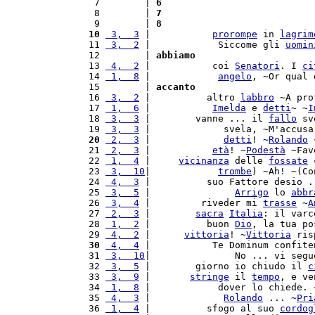
   7        | 
6
   8        | 
7
   9        | 
8
  10
 3,  3
 |           
prorompe
 in 
lagrim
  11 
 3,  2
 |            Siccome gli 
uomin
  12        | 
abbiamo
  13 
 4,  2
 |           coi 
Senatori
. I 
ci
  14 
 1,  8
 |            
angelo
, ~Or qual 
  15        | 
accanto
  16 
 3,  2
 |          altro 
labbro
 ~A pro
  17 
 1,  6
 |           
Imelda
 e 
detti
~ ~
I
  18 
 3,  3
 |        vanne ... il 
fallo
 sv
  19 
 3,  3
 |             svela, ~M'accusa
  20
 2,  3
 |             
detti
! ~
Rolando
 
  21 
 2,  3
 |           
età
! ~
Podestà
 ~Fav
  22 
 1,  4
 |     
vicinanza
 delle 
fossate
 
  23 
 3,  10
|            
trombe
) ~Ah! ~(Co
  24 
 4,  3
 |          suo Fattore desio .
  25 
 3,  5
 |               
Arrigo
 lo 
abbr
  26 
 3,  4
 |         riveder mi 
trasse
 ~
A
  27 
 2,  3
 |        
sacra
Italia
: il varc
  28 
 1,  2
 |          buon 
Dio
, la tua po
  29 
 4,  2
 |      
vittoria
! ~
Vittoria
 ris
  30
 4,  4
 |           Te Dominum confite
  31 
 3,  10
|               No ... vi segu
  32 
 3,  5
 |        giorno io chiudo il 
c
  33 
 3,  9
 |       
stringe
 il 
tempo
, e ve
  34 
 1,  8
 |            dover lo chiede. 
  35 
 4,  3
 |             
Rolando
 ... ~
Pri
  36 
 1,  4
 |          sfogo al suo 
cordog