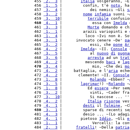
 455 
 2,  3
 |        
Italia
 volgeranno, ~E
 456 
 1,  5
 |         confin, t'è 
noto
, ha
 457 
 3,  4
 |            dei nemici ~Gli 
s
 458 
 3,  2
 |         
nome
infamia
 suoni ~
 459 
 3,  10
|           
terribile
 confusio
 460
 4,  1
 |             essa con 
Imelda
 
 461 
 3,  3
 |           
Morte
 domando e ch
 462 
 1,  1
 |         arazzi variopinti e 
 463 
 1,  4
 |          loco ~Ivi non è. So
 464 
 3,  1
 |      invocato cenere ~De' 
pa
 465 
 3,  2
 |            essi, che 
pone
Ar
 466 
 4,  2
 |        
Imelda
~ ~II. 
Console
 
 467 
 3,  5
 |            al 
nuovo
dì
pugna
 468 
 3,  6
 |           
arresta
 ad un 
trat
 469 
 4,  2
 |          mescendo 
baci
 e 
lag
 470
 3,  4
 |             mio, ~Che dei 
mo
 471 
 4,  2
 |     battaglia, e l'
aria
 eche
 472 
 4,  2
 |       clemente! ~II. 
Console
 473 
 1,  8
 |            
Rolando
 ~Ebben? ~
 474 
 3,  5
 |        
lagrimar
!) ~
Rolando
 ~
 475 
 1,  8
 |           Ed 
essere
 ~Per sem
 476 
 3,  2
 |            vinti, ~Cader fra
 477 
 3,  10
|            Si nascose ... ''
 478 
 4,  2
 |           
Italia
risorge
 ves
 479 
 4,  1
 |         
desti
 il 
fulmine
, ~C
 480
 3,  1
 |         sparse di recenti se
 481 
 4,  3
 |         desio ... ~(Lo adagi
 482 
 4,  1
 |        pietoso 
Iddio
, ~Gli 
e
 483 
 1,  1
 |             Vercelli: la con
 484 
 2,  3
 |      
fratelli
! ~Della 
patria