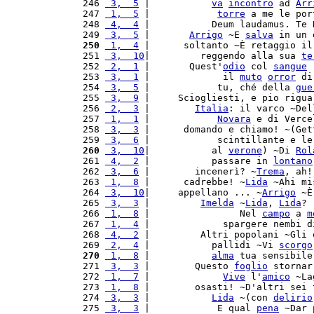
 246 
 3,  5
 |           
va
incontro
 ad 
Arr
 247 
 1,  5
 |            
torre
 a me le por
 248 
 4,  4
 |           Deum laudamus. Te 
 249 
 3,  5
 |       
Arrigo
 ~E 
salva
 in un 
 250
 1,  4
 |      soltanto ~È retaggio il
 251 
 3,  10
|         reggendo alla sua 
te
 252 
 2,  1
 |       Quest'
odio
 col 
sangue
 
 253 
 3,  1
 |             il 
muto
orror
 di
 254 
 3,  5
 |            tu, ché della 
gue
 255 
 3,  9
 |     Sciogliesti, e pio rigua
 256 
 2,  3
 |        
Italia
: il varco ~Del
 257 
 1,  1
 |            
Novara
 e di Verce
 258 
 3,  3
 |      domando e chiamo! ~(Get
 259 
 3,  6
 |            scintillante e le
 260
 3,  10
|           al 
verone
) ~Di 
Rol
 261 
 4,  2
 |           passare in 
lontano
 262 
 3,  6
 |        incenerì? ~
Trema
, ah!
 263 
 1,  8
 |      cadrebbe! ~
Lida
 ~Ahi mi
 264 
 3,  10
|     appellano ... ~
Arrigo
 ~È
 265 
 3,  3
 |         
Imelda
 ~
Lida
, 
Lida
? 
 266 
 1,  8
 |                Nel 
campo
 a 
m
 267 
 1,  4
 |             spargere nembi d
 268 
 4,  2
 |         Altri popolani ~Gli 
 269 
 2,  4
 |           pallidi ~Vi 
scorgo
 270
 1,  8
 |           
alma
 tua sensibile
 271 
 3,  3
 |        Questo 
foglio
 stornar
 272 
 1,  7
 |             
Vive
 l'
amico
 ~La
 273 
 1,  8
 |        osasti! ~D'altri sei 
 274 
 3,  3
 |           
Lida
 ~(con 
delirio
 275 
 3,  3
 |            E qual 
pena
 ~Dar 