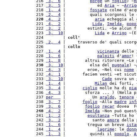
 216 
 3,  6
 |          
porge
 un 
foglio
) ~
R
 217 
 3,  5
 |             ed 
Aria
 ~ ~
Arrig
 218 
 1,  4
 |          
fossate
 colme d'acq
 219 
 2,  4
 |          quali scorgonsi le 
 220
 4,  2
 |            
aria
 echeggia al 
 221 
 4,  2
 |           
Lida
, 
Imelda
, 
popo
 222 
 3,  2
 |         estinti. ~Se alcun f
 223 
 3,  10
|            
Lida
 e 
Arrigo
 ~(E
 224        | 
coll'
 225 
 2,  4
 |     traverso de' quali scorg
 226        | 
collo
 227 
 1,  4
 |             
vicinanza
 delle 
 228 
 1,  6
 |             
palpiti
 d'
amor
! 
 229 
 1,  8
 |        altrui ritorcere ~Le 
 230
 3,  10
|          elsa del 
pugnale
) ~
 231 
 4,  3
 |         eroe, ~Nel cui 
nome
 
 232 
 4,  1
 |       faciem venti ~et sicut
 233 
 3,  10
|               
Cade
 sovra un 
 234 
 1,  4
 |            
Milan
 dei forti, 
 235 
 3,  4
 |       
ciglio
 molle ha di 
pia
 236 
 4,  3
 |        sforza ... ) (Nella p
 237 
per   
 |           Un 
araldo
, 
tenore
 
 238 
 3,  7
 |       
foglio
 ~Alla 
madre
inf
 239 
 3,  6
 |        
foglio
recar
 dovea  F
 240
 4,  2
 |        
Imelda
 ~Non può quest
 241 
 1,  2
 |         
esultanza
 ~Tutta ho 
 242 
 3,  2
 |           santo 
amore
 della 
 243 
 1,  6
 |         tregua un breve 
ista
 244 
 1,  4
 |             
lagrime
: le 
donn
 245 
 1,  3
 |          quindi il 
popolo
. 
A