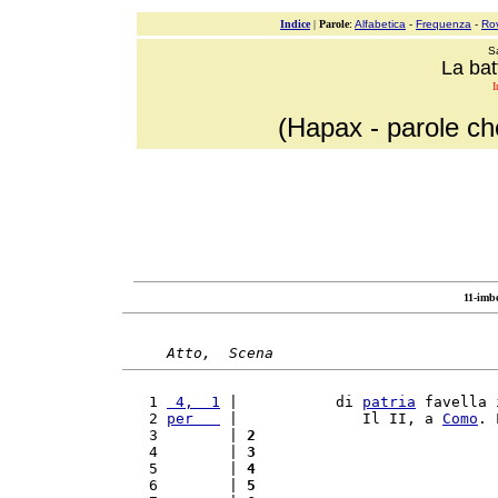
Indice
|
Parole
:
Alfabetica
-
Frequenza
-
Ro
S
La bat
I
(Hapax - parole ch
11-imb
Atto,  Scena
   1 
 4,  1
 |           di 
patria
 favella 
   2 
per   
 |              Il II, a 
Como
. 
   3        | 
2
   4        | 
3
   5        | 
4
   6        | 
5