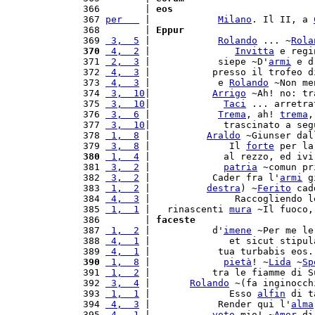
 366        | 
eos
 367 
per   
 |            
Milano
. Il II, a 
 368        | 
Eppur
 369 
 3,  5
 |            
Rolando
 ... ~
Rola
 370
 4,  2
 |               
Invitta
 e regi
 371 
 2,  3
 |            siepe ~D'
armi
 e d
 372 
 4,  3
 |           presso il trofeo d
 373 
 4,  3
 |            e 
Rolando
 ~Non me
 374 
 3,  10
|           
Arrigo
 ~Ah! no: tr
 375 
 3,  10
|             
Taci
 ... arretra
 376 
 3,  6
 |            
Trema
, ah! 
trema
,
 377 
 3,  10
|             trascinato a seg
 378 
 1,  8
 |          
Araldo
 ~Giunser dal
 379 
 3,  8
 |              Il 
forte
 per la
 380
 1,  4
 |             al rezzo, ed ivi
 381 
 3,  2
 |             
patria
 ~comun pr
 382 
 3,  2
 |           Cader fra l'
armi
 g
 383 
 1,  2
 |          
destra
) ~
Ferito
 cad
 384 
 4,  3
 |               Raccogliendo l
 385 
 1,  1
 |   rinascenti 
mura
 ~Il fuoco,
 386        | 
faceste
 387 
 1,  2
 |           d'
imene
 ~Per me le
 388 
 4,  1
 |              et sicut stipul
 389 
 4,  1
 |            tua turbabis eos.
 390
 1,  8
 |             
pietà
! ~
Lida
 ~
Sp
 391 
 1,  2
 |           tra le fiamme di S
 392 
 3,  4
 |       
Rolando
 ~(fa inginocch
 393 
 1,  1
 |              Esso 
alfin
 di t
 394 
 4,  3
 |            Render qui l'
alma
 395 
 4,  1
 |           
voto
 mio! ~
Amor
 di