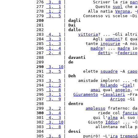
 276 
 3,  8
 |           Scriver la ria 
par
 277 
 1,  1
 |            Questo 
suol
 che a
 278 
 1,  2
 |         Alla natìa 
Verona
, ~
 279 
 3,  5
 |       Consesso vi scelse ~Di
 280
        | 
dagli
 281        | 
Dai
 282        | 
dallo
 283 
 4,  1
 |     
vittoria
? ... ~Gli altri
 284 
 3,  3
 |           Agli 
uomini
? E qua
 285 
 1,  3
 |        tante 
ingiurie
 ~A noi
 286 
 1,  4
 |          
madre
! ... 
madre
 io
 287 
 2,  4
 |             
detti
~ ~
Federico
 288        | 
davanti
 289        | 
de
 290
 3,  10
|                             
 291 
 3,  5
 |       elette 
squadre
 ~A 
capo
 292        | 
Deh
 293 
 3,  5
 |     amistade imploro! ... ~E
 294 
 1,  2
 |              
Rolando
 ~
Ciel
! 
 295 
 1,  8
 |          
amai
 qual 
angelo
, ~
 296 
 3,  1
 |   
Giuramento
 ~
Cavalieri
 ~Fra
 297 
 3,  9
 |                  
Arrigo
 ~Sì 
 298        | 
dentro
 299 
 3,  2
 |        
amplesso
 fraterno: da
 300
 3,  4
 |             riede col 
fanciu
 301 
 4,  3
 |           qui l'
alma
 al suo 
 302 
 3,  10
|         Giusto 
Iddio
! ... ~(
 303 
 1,  8
 |            allontana nella p
 304        | 
dessi
 305 
 3,  6
 |       punirò! ~L'
ira
tremend