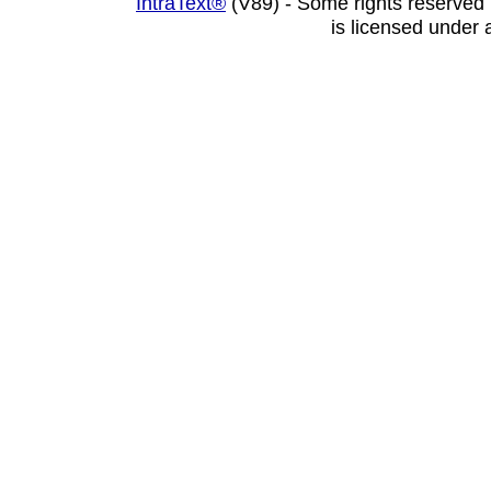
IntraText®
(V89) - Some rights reserved
is licensed under