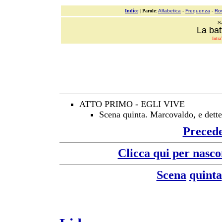
Indice
|
Parole
:
Alfabetica
-
Frequenza
-
Ro
S
La bat
Intra
ATTO PRIMO - EGLI VIVE
Scena quinta. Marcovaldo, e dette
Preced
Clicca qui per nasco
Scena
quinta