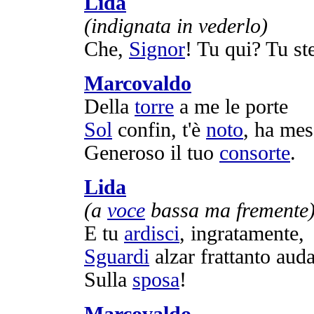
Lida
(
indignata
in
vederlo
)
Che,
Signor
! Tu qui? Tu st
Marcovaldo
Della
torre
a me le
porte
Sol
confin
, t'è
noto
, ha
mes
Generoso
il tuo
consorte
.
Lida
(a
voce
bassa
ma
fremente
E tu
ardisci
,
ingratamente
,
Sguardi
alzar
frattanto
auda
Sulla
sposa
!
Marcovaldo