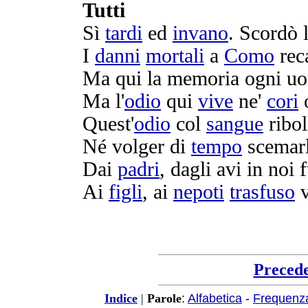
Tutti
Sì
tardi
ed
invano
.
Scordò
I
danni
mortali
a
Como
rec
Ma qui la
memoria
ogni
u
Ma l'
odio
qui
vive
ne'
cori
Quest'
odio
col
sangue
ribol
Né
volger
di
tempo
scemar
Dai
padri
, dagli
avi
in noi 
Ai
figli
, ai
nepoti
trasfuso
v
Preced
:
Alfabetica
-
Frequenz
Indice
|
Parole