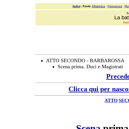
Indice
|
Parole
:
Alfabetica
-
Frequenza
-
Ro
S
La bat
Intra
ATTO SECONDO - BARBAROSSA
Scena prima. Duci e Magistrati
Preced
Clicca qui per nasco
ATTO
SEC
Scena
prima