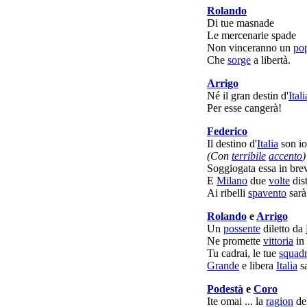
Rolando
Di tue
masnade
Le
mercenarie
spade
Non
vinceranno
un
po
Che
sorge
a
libertà
.
Arrigo
Né il gran
destin
d'
Itali
Per esse
cangerà
!
Federico
Il
destino
d'
Italia
son io
(Con
terribile
accento
)
Soggiogata
essa in br
E
Milano
due
volte
dis
Ai
ribelli
spavento
sarà
Rolando
e
Arrigo
Un
possente
diletto
da
Ne
promette
vittoria
in
Tu
cadrai
, le tue
squad
Grande
e
libera
Italia
sa
Podestà
e
Coro
Ite
omai ... la
ragion
de