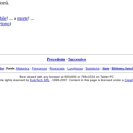
iorrà
.
ibile
! ... a
morte
! ...
rtono
)
Precedente
-
Successivo
ice
|
Parole
:
Alfabetica
-
Frequenza
-
Rovesciate
-
Lunghezza
-
Statistiche
|
Aiuto
|
Biblioteca Intra
Best viewed with any browser at 800x600 or 768x1024 on Tablet PC
me rights reserved by
EuloTech SRL
- 1996-2007. Content in this page is licensed under a
Creat