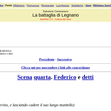
ice
|
Parole
:
Alfabetica
-
Frequenza
-
Rovesciate
-
Lunghezza
-
Statistiche
|
Aiuto
|
Biblioteca Intra
Salvatore Cammarano
La battaglia di Legnano
IntraText CT - Lettura del testo
RBAROSSA
derico e detti
Precedente
-
Successivo
Clicca qui per nascondere i link alle concordanze
Scena
quarta
.
Federico
e
detti
vviso
, e
lasciando
cadere
il suo lungo
mantello
)