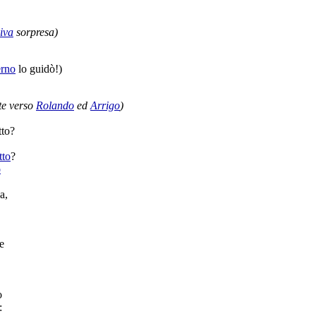
iva
sorpresa
)
erno
lo
guidò
!)
te
verso
Rolando
ed
Arrigo
)
tto
?
tto
?
o
a
,
e
o
: