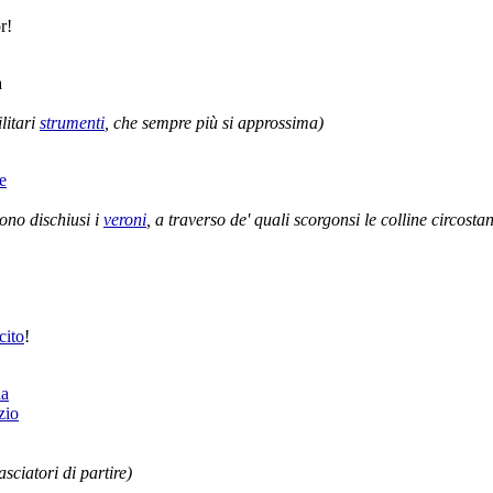
r
!
a
litari
strumenti
, che sempre più si
approssima
)
e
gono
dischiusi
i
veroni
, a traverso de' quali
scorgonsi
le
colline
circostan
cito
!
da
zio
sciatori
di
partire
)