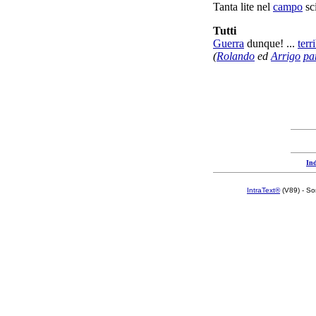
Tanta
lite
nel
campo
sc
Tutti
Guerra
dunque! ...
terr
(
Rolando
ed
Arrigo
pa
Ind
IntraText®
(V89) - So