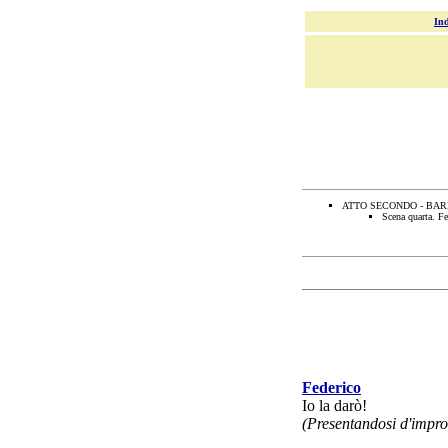
Ind
ATTO SECONDO - BA
Scena quarta. Fe
Federico
Io la
darò
!
(
Presentandosi
d'
impro