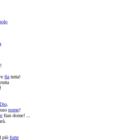
polo
a
!
eve
fia
tutta!
trutta
!
Dio
.
 suo
nome
!
re
fian
dome
! ...
rà.
l più
forte