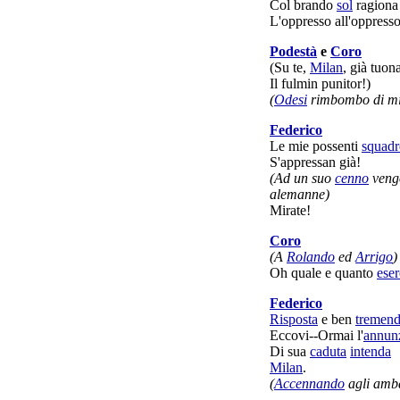
Col
brando
sol
ragiona
L'
oppresso
all'
oppresso
Podestà
e
Coro
(Su te,
Milan
, già
tuon
Il
fulmin
punitor
!)
(
Odesi
rimbombo
di
mi
Federico
Le mie
possenti
squadr
S'
appressan
già!
(Ad un suo
cenno
ven
alemanne
)
Mirate
!
Coro
(A
Rolando
ed
Arrigo
)
Oh quale e quanto
eser
Federico
Risposta
e ben
tremen
Eccovi-
-
Ormai
l'
annun
Di sua
caduta
intenda
Milan
.
(
Accennando
agli
amba