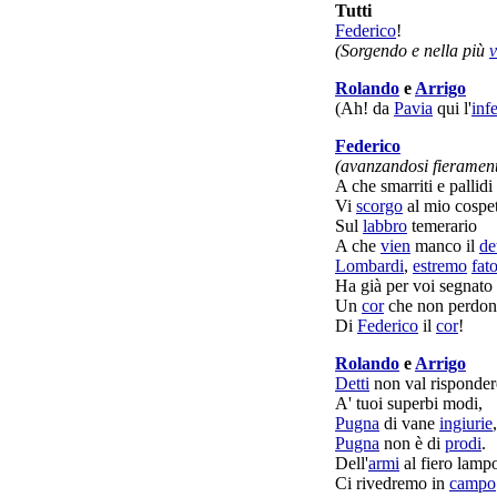
Tutti
Federico
!
(
Sorgendo
e nella più
v
Rolando
e
Arrigo
(Ah! da
Pavia
qui l'
inf
Federico
(
avanzandosi
fieramen
A che
smarriti
e
pallidi
Vi
scorgo
al mio
cospe
Sul
labbro
temerario
A che
vien
manco
il
de
Lombardi
,
estremo
fat
Ha già per voi
segnato
Un
cor
che non
perdon
Di
Federico
il
cor
!
Rolando
e
Arrigo
Detti
non
val
risponder
A' tuoi
superbi
modi
,
Pugna
di
vane
ingiurie
,
Pugna
non è di
prodi
.
Dell'
armi
al
fiero
lamp
Ci
rivedremo
in
campo