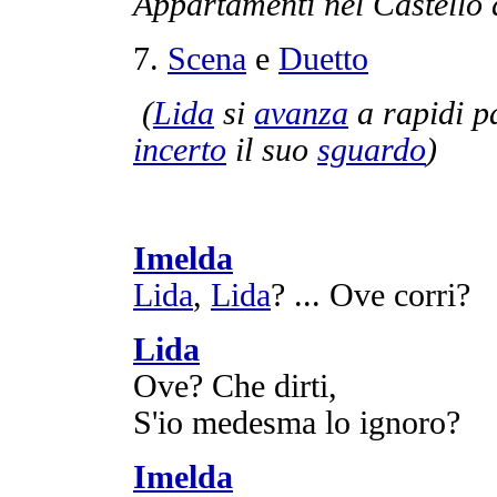
Appartamenti
nel
Castello
7.
Scena
e
Duetto
(
Lida
si
avanza
a
rapidi
p
incerto
il suo
sguardo
)
Imelda
Lida
,
Lida
? ... Ove
corri
?
Lida
Ove? Che
dirti
,
S'io
medesma
lo
ignoro
?
Imelda