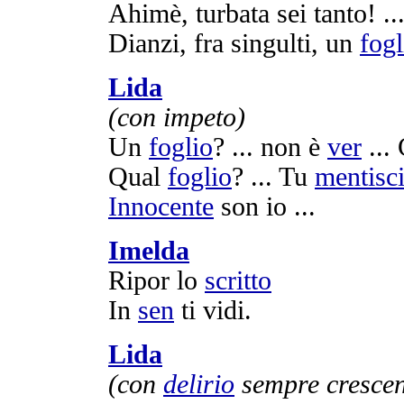
Ahimè
,
turbata
sei tanto! ..
Dianzi
, fra
singulti
, un
fogl
Lida
(con
impeto
)
Un
foglio
? ... non è
ver
...
Qual
foglio
? ... Tu
mentisc
Innocente
son io ...
Imelda
Ripor
lo
scritto
In
sen
ti
vidi
.
Lida
(con
delirio
sempre
cresce