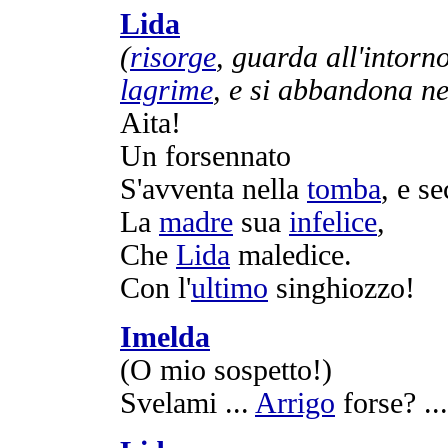
Lida
(
risorge
,
guarda
all'intorn
lagrime
, e si
abbandona
ne
Aita
!
Un
forsennato
S'
avventa
nella
tomba
, e s
La
madre
sua
infelice
,
Che
Lida
maledice
.
Con l'
ultimo
singhiozzo
!
Imelda
(O mio
sospetto
!)
Svelami
...
Arrigo
forse? ...