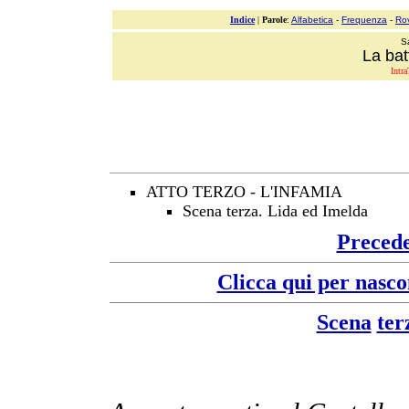
Indice
|
Parole
:
Alfabetica
-
Frequenza
-
Ro
S
La bat
Intra
ATTO TERZO - L'INFAMIA
Scena terza. Lida ed Imelda
Preced
Clicca qui per nasco
Scena
ter