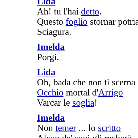
Lida
Ah! tu l'hai
detto
.
Questo
foglio
stornar
potri
Sciagura
.
Imelda
Porgi
.
Lida
Oh,
bada
che non ti
scerna
Occhio
mortal
d'
Arrigo
Varcar
le
soglia
!
Imelda
Non
temer
... lo
scritto
Alcun de' suoi gli
recherà
..