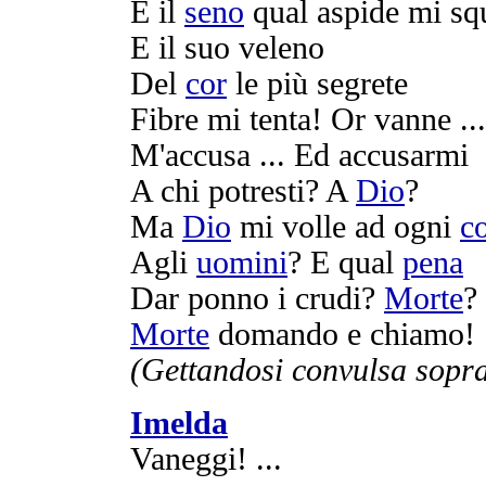
E il
seno
qual
aspide
mi
sq
E il suo
veleno
Del
cor
le più
segrete
Fibre
mi
tenta
! Or
vanne
...
M'
accusa
... Ed
accusarmi
A chi potresti? A
Dio
?
Ma
Dio
mi volle ad ogni
c
Agli
uomini
? E qual
pena
Dar
ponno
i
crudi
?
Morte
?
Morte
domando
e
chiamo
!
(
Gettandosi
convulsa
sopr
Imelda
Vaneggi
! ...