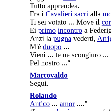
Tutto
apprendea
.
Fra i
Cavalieri
sacri
alla
mo
Ti sei
votato
...
Move
il
con
Ei
primo
incontro
a
Federi
Anzi la
pugna
vederti
,
Arri
M'è
duopo
...
Vieni ... te ne
scongiuro
...
Pel nostro ...''
Marcovaldo
Segui
.
Rolando
Antico
...
amor
....''