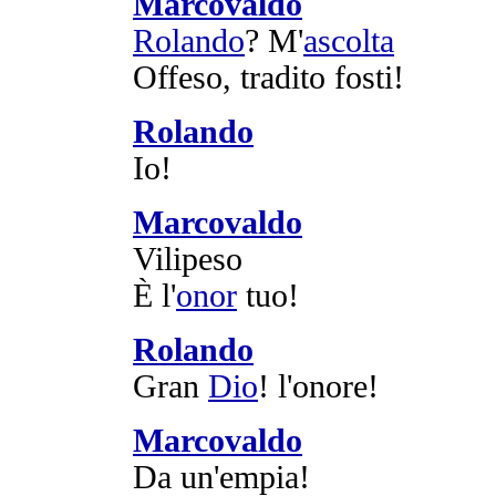
Marcovaldo
Rolando
? M'
ascolta
Offeso
,
tradito
fosti!
Rolando
Io!
Marcovaldo
Vilipeso
È l'
onor
tuo!
Rolando
Gran
Dio
! l'
onore
!
Marcovaldo
Da un'
empia
!