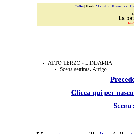
Indice
|
Parole
:
Alfabetica
-
Frequenza
-
Ro
S
La bat
Intra
ATTO TERZO - L'INFAMIA
Scena settima. Arrigo
Preced
Clicca qui per nasco
Scena