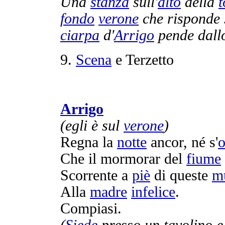
Una
stanza
sull'
alto
della
t
fondo
verone
che
risponde
ciarpa
d'
Arrigo
pende
dall
9.
Scena
e
Terzetto
Arrigo
(egli è sul
verone
)
Regna
la
notte
ancor, né s'
Che il
mormorar
del
fiume
Scorrente
a
piè
di queste
m
Alla
madre
infelice
.
Compiasi
.
(
Siede
presso un
tavolino