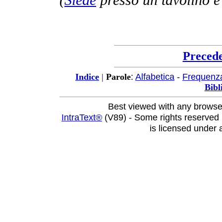
Preced
:
Alfabetica
-
Frequenz
Indice
|
Parole
Bibl
Best viewed with any browse
IntraText®
(V89) - Some rights reserved
is licensed under