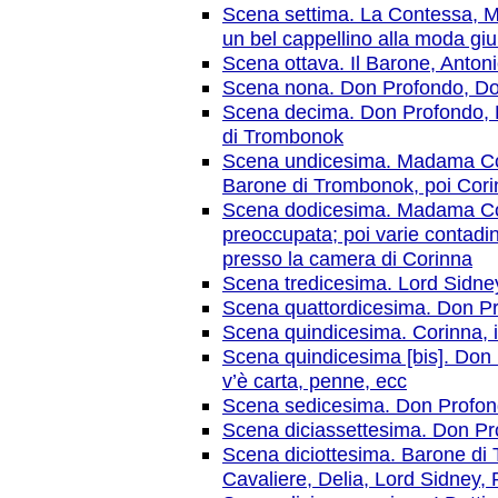
Scena settima. La Contessa, Mo
un bel cappellino alla moda giun
Scena ottava. Il Barone, Anton
Scena nona. Don Profondo, Do
Scena decima. Don Profondo, D
di Trombonok
Scena undicesima. Madama Cort
Barone di Trombonok, poi Cor
Scena dodicesima. Madama Corte
preoccupata; poi varie contadine
presso la camera di Corinna
Scena tredicesima. Lord Sidne
Scena quattordicesima. Don Pr
Scena quindicesima. Corinna, i
Scena quindicesima [bis]. Don 
v’è carta, penne, ecc
Scena sedicesima. Don Profon
Scena diciassettesima. Don Pro
Scena diciottesima. Barone di 
Cavaliere, Delia, Lord Sidney, 