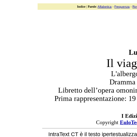
Indice
|
Parole
:
Alfabetica
-
Frequenza
-
Ro
Lu
Il via
L'alberg
Dramma g
Libretto dell’opera omon
Prima rappresentazione: 19 
I Ediz
Copyright
EuloTe
IntraText CT è il testo ipertestualizz