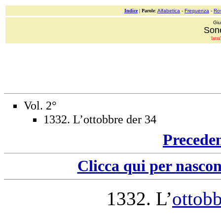
Indice
|
Parole
:
Alfabetica
-
Frequenza
-
Ro
Giu
Sone
Intra
Vol. 2°
1332. L’ottobbre der 34
Precede
Clicca qui per nascon
1332
. L’
ottobb