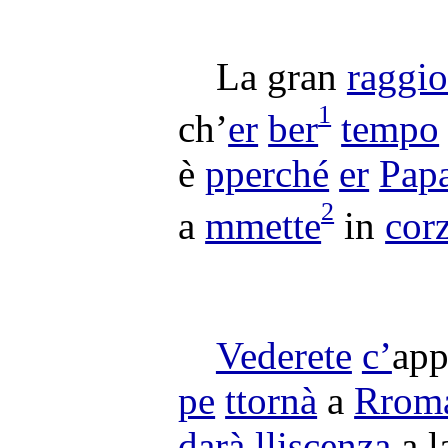
La gran
raggi
1
ch’
er
ber
tempo
è
pperché
er
Pap
2
a
mmette
in
cor
Vederete
c’
app
pe
ttornà
a
Rrom
darà
lliscenza
a l