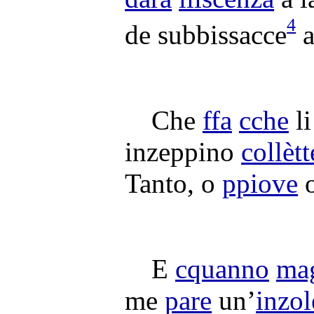
4
de
subbissacce
Che
ffa
cche
l
inzeppino
collètt
Tanto, o
ppiove
E
cquanno
ma
me
pare
un’
inzo