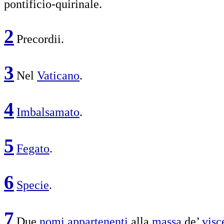
pontificio-quirinale
.
2
Precordii
.
3
Nel
Vaticano
.
4
Imbalsamato
.
5
Fegato
.
6
Specie
.
7
Due
nomi
appartenenti
alla
massa
de’
visc