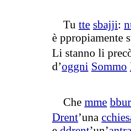
Tu
tte
sbajji
:
n
è
ppropiamente
s
Li stanno li
prec
d’
oggni
Sommo
Che
mme
bbur
Drent
’una
cchies
e
ddrent
’un’
antr