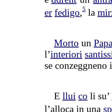
5
er
fedigo
,
la
mir
Morto
un
Pap
l’
interiori
santis
se
conzeggneno
E
llui
co
li su’
l’
alloca
in una
sp