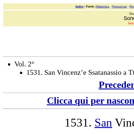
Indice
|
Parole
:
Alfabetica
-
Frequenza
-
Ro
Giu
Sone
Intra
Vol. 2°
1531. San Vincenz’e Ssatanassio a T
Precede
Clicca qui per nascon
1531
.
San
Vin