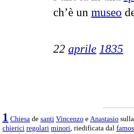
ch’è un
museo
d
22
aprile
1835
1
Chiesa
de
santi
Vincenzo
e
Anastasio
sull
chierici
regolari
minori
,
riedificata
dal
famo