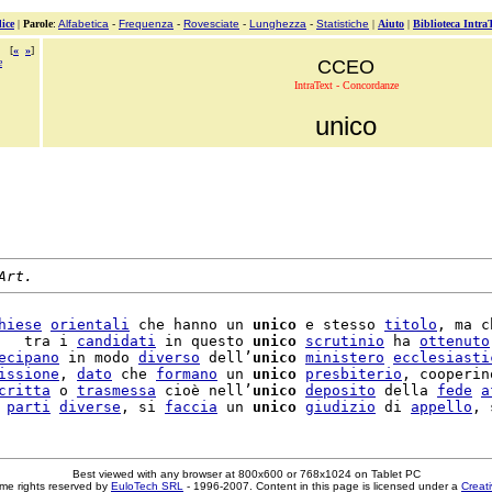
ice
|
Parole
:
Alfabetica
-
Frequenza
-
Rovesciate
-
Lunghezza
-
Statistiche
|
Aiuto
|
Biblioteca Intra
[
«
»
]
e
CCEO
IntraText - Concordanze
unico
Art.
hiese
orientali
 che hanno un 
unico
 e stesso 
titolo
, ma ch
   tra i 
candidati
 in questo 
unico
scrutinio
 ha 
ottenuto
ecipano
 in modo 
diverso
 dell’
unico
ministero
ecclesiasti
issione
, 
dato
 che 
formano
 un 
unico
presbiterio
, cooperin
critta
 o 
trasmessa
 cioè nell’
unico
deposito
 della 
fede
a
 
parti
diverse
, si 
faccia
 un 
unico
giudizio
 di 
appello
Best viewed with any browser at 800x600 or 768x1024 on Tablet PC
me rights reserved by
EuloTech SRL
- 1996-2007. Content in this page is licensed under a
Creat