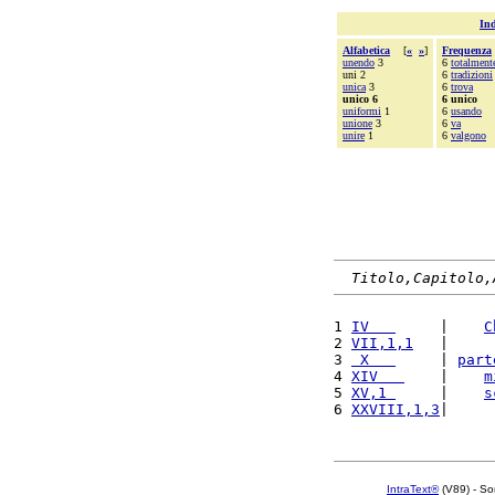
Ind
Alfabetica
[
«
»
]
Frequenza
unendo
3
6
totalment
uni 2
6
tradizioni
unica
3
6
trova
unico 6
6 unico
uniformi
1
6
usando
unione
3
6
va
unire
1
6
valgono
Titolo,Capitolo,
1 
IV   
     |    
C
2 
VII,1,1
   |     
3 
 X   
     | 
part
4 
XIV   
    |    
m
5 
XV,1 
     |    
s
6 
XXVIII,1,3
|     
IntraText®
(V89) - So