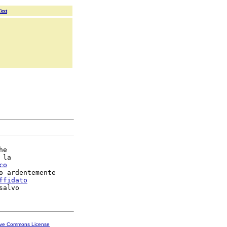
Text
e

 la

co
o ardentemente

ffidato
ive Commons License