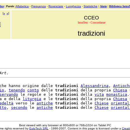
ice
|
Parole
:
Alfabetica
-
Frequenza
-
Rovesciate
-
Lunghezza
-
Statistiche
|
Aiuto
|
Biblioteca Intra
[
«
»
]
CCEO
IntraText - Concordanze
e
i
tradizioni
Art.
che hanno origine dalle 
tradizioni
Alessandrina
, 
Antioch
io
, 
tenendo
conto
 delle 
tradizioni
 della propria 
Chiesa
 
servando
 le regole e le 
tradizioni
 della 
vita
monastica
.
a e della 
liturgia
 e le 
tradizioni
 della propria 
Chiesa
 
edeltà
 verso le 
antiche
tradizioni
 delle 
Chiese
oriental
tto
, 
secondo
 le 
antiche
tradizioni
 delle 
Chiese
oriental
Best viewed with any browser at 800x600 or 768x1024 on Tablet PC
me rights reserved by
EuloTech SRL
- 1996-2007. Content in this page is licensed under a
Creat