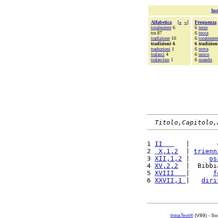
Ind
Alfabetica
[
«
»
]
Frequenza
totalmente
6
6
terzo
tra 87
6
tocca
tradizione
10
6
totalment
tradizioni 6
6 tradizion
traduzioni
1
6
trova
tralasci
4
6
unico
tralascino
1
6
usando
Titolo,Capitolo,
1 
II   
   |       
2 
 X,1,2
  | 
trienn
3 
XII,1,2
 |     
os
4 
XV,2,2
  |  Bibbi
5 
XVIII   
|      
f
6 
XXVII,1 
|   
diri
IntraText®
(V89) - So