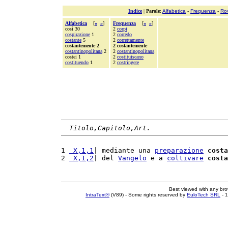
Indice
|
Parole
:
Alfabetica
-
Frequenza
-
Ro
Alfabetica
[
«
»
]
Frequenza
[
«
»
]
così 30
2
corpi
cospirazione
1
2
corredo
costante
5
2
correttamente
costantemente 2
2 costantemente
costantinopolitana
2
2
costantinopolitana
costei 1
2
costituiscano
costituendo
1
2
costringere
Titolo,Capitolo,Art.
1 
 X,1,1
| mediante una 
preparazione
costa
2 
 X,1,2
| del 
Vangelo
 e a 
coltivare
costa
Best viewed with any br
IntraText®
(V89) - Some rights reserved by
EuloTech SRL
- 1