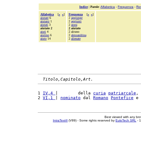
Indice
|
Parole
:
Alfabetica
-
Frequenza
-
Ro
Alfabetica
[
«
»
]
Frequenza
[
«
»
]
aiutare
6
2
aggiunge
aiutarsi
1
2
aggiunti
aiutati
3
2
aiuta
aiutato 2
2 aiutato
aiuti
4
2 alcuno
aiutino
6
2
alessandrina
aiuto
14
2
alienate
Titolo,Capitolo,Art.
1 
IV,4 
|        della 
curia
patriarcale
, 
2 
VI,1 
| 
nominato
 dal 
Romano
Pontefice
 e 
Best viewed with any br
IntraText®
(V89) - Some rights reserved by
EuloTech SRL
- 1