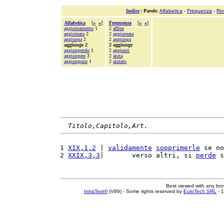
Indice
|
Parole
:
Alfabetica
-
Frequenza
-
Ro
Alfabetica
[
«
»
]
Frequenza
[
«
»
]
aggiornamento
1
2
affine
aggiornata
2
2
aggiornata
aggiunga
2
2
aggiunga
aggiunge 2
2 aggiunge
aggiungendo
1
2
aggiunti
aggiungere
3
2
aiuta
aggiungono
1
2
aiutato
Titolo,Capitolo,Art.
1 
XIX,1,2
 | 
validamente
sopprimerle
 se no
2 
XXIX,3,3
|       verso altri, si 
perde
 s
Best viewed with any br
IntraText®
(V89) - Some rights reserved by
EuloTech SRL
- 1