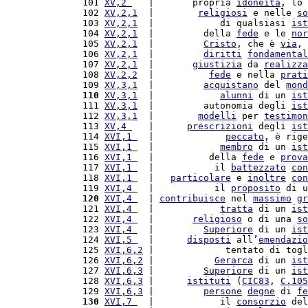
101 
XV,2 
   |       propria 
idoneità
, lo 
102 
XV,2,1
  |        
religiosi
 e nelle 
so
103 
XV,2,1
  |            di qualsiasi 
ist
104 
XV,2,1
  |         della 
fede
 e le 
nor
105 
XV,2,1
  |         
Cristo
, che è 
via
, 
106 
XV,2,1
  |         
diritti
fondamental
107 
XV,2,1
  |       
giustizia
 da 
realizza
108 
XV,2,2
  |          
fede
 e nella 
prati
109 
XV,3,1
  |         
acquistano
 del 
mond
110
XV,3,1
  |            
alunni
 di un 
ist
111 
XV,3,1
  |         autonomia degli 
ist
112 
XV,3,1
  |        
modelli
 per 
testimon
113 
XV,4 
   |      
prescrizioni
 degli 
ist
114 
XVI,1 
  |             
peccato
, è rige
115 
XVI,1 
  |            
membro
 di un 
ist
116 
XVI,1 
  |          della 
fede
 e 
prova
117 
XVI,1 
  |           il 
battezzato
con
118 
XVI,1 
  |   
particolare
 e 
inoltre
con
119 
XVI,4 
  |           il 
proposito
 di u
120
XVI,4 
  | 
contribuisce
 nel 
massimo
gr
121 
XVI,4 
  |            
tratta
 di un 
ist
122 
XVI,4 
  |       
religioso
 o di una 
so
123 
XVI,4 
  |         
Superiore
 di un 
ist
124 
XVI,5 
  |      
disposti
 all’
emendazio
125 
XVI,6,2
 |             tentato di togl
126 
XVI,6,2
 |           
Gerarca
 di un 
ist
127 
XVI,6,3
 |         
Superiore
 di un 
ist
128 
XVI,6,3
 |      
istituti
 (
CIC83
, 
C.
105
129 
XVI,6,3
 |         
persone
degne
 di 
fe
130
XVI,7 
  |            il 
consorzio
 del