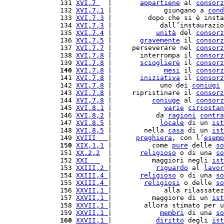
131 
XVI,7 
  |       
appartiene
 al 
consorz
132 
XVI,7,1
 |             giungano a 
cond
133 
XVI,7,3
 |         dopo che si è insta
134 
XVI,7,3
 |            dall’instaurazio
135 
XVI,7,4
 |           
unità
 del 
consorz
136 
XVI,7,5
 |       
gravemente
 il 
consorz
137 
XVI,7,7
 |     perseverare nel 
consorz
138 
XVI,7,8
 |       interrompa il 
consorz
139 
XVI,7,8
 |       
sciogliere
 il 
consorz
140
XVI,7,8
 |             
mesi
 il 
consorz
141 
XVI,7,8
 |       
iniziativa
 il 
consorz
142 
XVI,7,8
 |            uno dei 
coniugi
143 
XVI,7,8
 |     ripristinare il 
consorz
144 
XVI,7,8
 |          
coniuge
 al 
consorz
145 
XVI,8,1
 |             
varie
circostan
146 
XVI,8,2
 |           da 
ragioni
contra
147 
XVI,8,5
 |            
locale
 di un 
ist
148 
XVI,8,5
 |        nella 
casa
 di un 
ist
149 
XVIII   
|      
preghiera
, con l’
esemp
150
XIX,1,1
 |          come 
pure
 delle 
so
151 
XX,2,2
  |       
religioso
 o di una 
so
152 
XXI   
  |          maggiori negli 
ist
153 
XXIII,2 
|           
riguardo
 al 
lavor
154 
XXIII,4 
|       
religioso
 o di una 
so
155 
XXIII,4 
|        
religiosi
 o delle 
so
156 
XXVII,1 
|             alla rilassatez
157 
XXVII,1 
|          maggiore di un 
ist
158 
XXVII,1 
|        allora stimato per u
159 
XXVII,1 
|            
membri
 di una 
so
160
XXVII,1 
|           
diritto
 degli 
ist