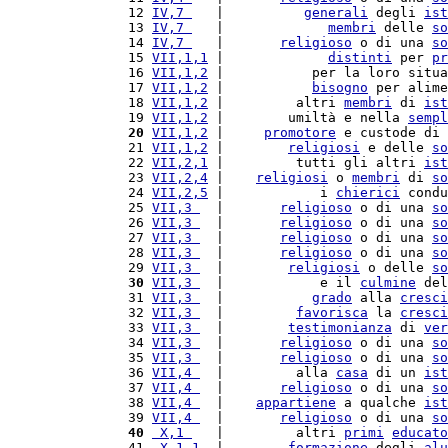
 12 
IV,7 
   |          
generali
 degli 
ist
 13 
IV,7 
   |             
membri
 delle 
so
 14 
IV,7 
   |       
religioso
 o di una 
so
 15 
VII,1,1
 |             
distinti
 per 
pr
 16 
VII,1,2
 |           per la loro situa
 17 
VII,1,2
 |           
bisogno
 per alime
 18 
VII,1,2
 |         altri 
membri
 di 
ist
 19 
VII,1,2
 |        umiltà e nella 
sempl
 20
VII,1,2
 |     
promotore
 e custode di 
 21 
VII,1,2
 |        
religiosi
 e delle 
so
 22 
VII,2,1
 |         tutti gli altri 
ist
 23 
VII,2,4
 |    
religiosi
 o 
membri
 di 
so
 24 
VII,2,5
 |            i 
chierici
 condu
 25 
VII,3 
  |       
religioso
 o di una 
so
 26 
VII,3 
  |       
religioso
 o di una 
so
 27 
VII,3 
  |       
religioso
 o di una 
so
 28 
VII,3 
  |       
religioso
 o di una 
so
 29 
VII,3 
  |        
religiosi
 o delle 
so
 30
VII,3 
  |            e il 
culmine
 del
 31 
VII,3 
  |           
grado
 alla 
cresci
 32 
VII,3 
  |         
favorisca
 la 
cresci
 33 
VII,3 
  |        
testimonianza
 di 
ver
 34 
VII,3 
  |       
religioso
 o di una 
so
 35 
VII,3 
  |       
religioso
 o di una 
so
 36 
VII,4 
  |         alla 
casa
 di un 
ist
 37 
VII,4 
  |       
religioso
 o di una 
so
 38 
VII,4 
  |    
appartiene
 a qualche 
ist
 39 
VII,4 
  |       
religioso
 o di una 
so
 40
 X,1 
   |         altri 
primi
educato
 41 
 X,1,1
  |        
formazione
 degli 
alu