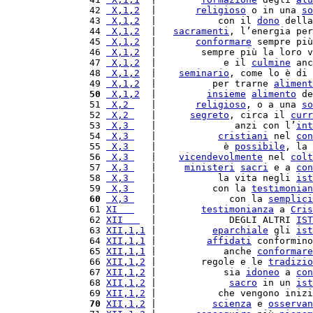
 42 
 X,1,2
  |       
religioso
 o in una 
so
 43 
 X,1,2
  |           con il 
dono
 della
 44 
 X,1,2
  |   
sacramenti
, l’energia per
 45 
 X,1,2
  |       
conformare
 sempre più
 46 
 X,1,2
  |        sempre più la loro v
 47 
 X,1,2
  |            e il 
culmine
 anc
 48 
 X,1,2
  |    
seminario
, come lo è di 
 49 
 X,1,2
  |          per trarne 
aliment
 50
 X,1,2
  |         
insieme
alimento
 de
 51 
 X,2 
   |       
religioso
, o a una 
so
 52 
 X,2 
   |      
segreto
, circa il 
curr
 53 
 X,3 
   |              anzi con l’
int
 54 
 X,3 
   |           
cristiani
 nel 
con
 55 
 X,3 
   |            è 
possibile
, la 
 56 
 X,3 
   |    
vicendevolmente
 nel 
colt
 57 
 X,3 
   |     
ministeri
sacri
 e a 
con
 58 
 X,3 
   |           la vita negli 
ist
 59 
 X,3 
   |          con la 
testimonian
 60
 X,3 
   |             con la 
semplici
 61 
XI   
   |        
testimonianza
 a 
Cris
 62 
XII   
  |             DEGLI ALTRI 
IST
 63 
XII,1,1
 |          
eparchiale
 gli 
ist
 64 
XII,1,1
 |         
affidati
 conformino
 65 
XII,1,1
 |            anche 
conformare
 66 
XII,1,2
 |        regole e le 
tradizio
 67 
XII,1,2
 |            sia 
idoneo
 a 
con
 68 
XII,1,2
 |             
sacro
 in un 
ist
 69 
XII,1,2
 |           che vengono inizi
 70
XII,1,2
 |          
scienza
 e 
osservan