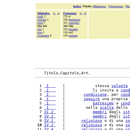
Indice
|
Parole
:
Alfabetica
-
Frequenza
-
Ro
Alfabetica
[
«
»
]
Frequenza
[
«
»
]
visiti
2
170 ai
visitino
3
169
apostolica
vista
5
167
consiglio
vita 165
165 vita
vite
1
163
secondo
viva
1
158 nell'
vivamente
8
149
comune
Titolo,Capitolo,Art.
  1 
 I   
   |             stessa 
volontà
 
  2 
 I   
   |            li invita a 
cond
  3 
 I   
   |        
condizione
, per 
cond
  4 
 I   
   |        
seguire
 una propria 
  5 
 I   
   |            
battesimo
 a 
cond
  6 
 I   
   |         nella 
scelta
 dello 
  7 
II,2 
   |            
membri
 degli 
ist
  8 
IV,2 
   |            
membri
 degli 
ist
  9 
IV,2 
   |       
religioso
 o di una 
so
 10
IV,2 
   |       
religioso
 o di una 
so
 11 
IV,4 
   |       
religioso
 o di una 
so