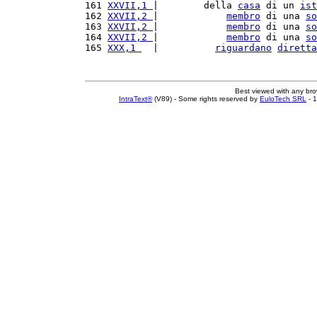
161 
XXVII,1 
|        della 
casa
 di un 
ist
162 
XXVII,2 
|            
membro
 di una 
so
163 
XXVII,2 
|            
membro
 di una 
so
164 
XXVII,2 
|            
membro
 di una 
so
165 
XXX,1 
  |          
riguardano
diretta
Best viewed with any br
IntraText®
(V89) - Some rights reserved by
EuloTech SRL
- 1