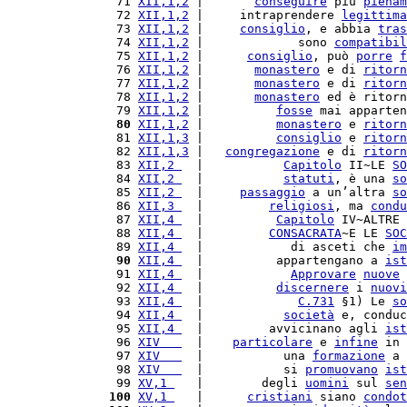
 71 
XII,1,2
 |       
conseguire
 più 
pienam
 72 
XII,1,2
 |     intraprendere 
legittima
 73 
XII,1,2
 |     
consiglio
, e abbia 
tras
 74 
XII,1,2
 |             sono 
compatibil
 75 
XII,1,2
 |      
consiglio
, può 
porre
f
 76 
XII,1,2
 |       
monastero
 e di 
ritorn
 77 
XII,1,2
 |       
monastero
 e di 
ritorn
 78 
XII,1,2
 |       
monastero
 ed è ritorn
 79 
XII,1,2
 |          
fosse
 mai apparten
 80
XII,1,2
 |          
monastero
 e 
ritorn
 81 
XII,1,3
 |          
consiglio
 e 
ritorn
 82 
XII,1,3
 |   
congregazione
 e di 
ritorn
 83 
XII,2 
  |           
Capitolo
 II~LE 
SO
 84 
XII,2 
  |           
statuti
, è una 
so
 85 
XII,2 
  |     
passaggio
 a un’altra 
so
 86 
XII,3 
  |         
religiosi
, ma 
condu
 87 
XII,4 
  |          
Capitolo
 IV~ALTRE 
 88 
XII,4 
  |         
CONSACRATA
~E LE 
SOC
 89 
XII,4 
  |            di asceti che 
im
 90
XII,4 
  |          appartengano a 
ist
 91 
XII,4 
  |            
Approvare
nuove
 92 
XII,4 
  |          
discernere
 i 
nuovi
 93 
XII,4 
  |             
C.
731
 §1) Le 
so
 94 
XII,4 
  |           
società
 e, conduc
 95 
XII,4 
  |         avvicinano agli 
ist
 96 
XIV   
  |    
particolare
 e 
infine
 in 
 97 
XIV   
  |           una 
formazione
 a 
 98 
XIV   
  |           si 
promuovano
ist
 99 
XV,1 
   |        degli 
uomini
 sul 
sen
100
XV,1 
   |      
cristiani
 siano 
condot