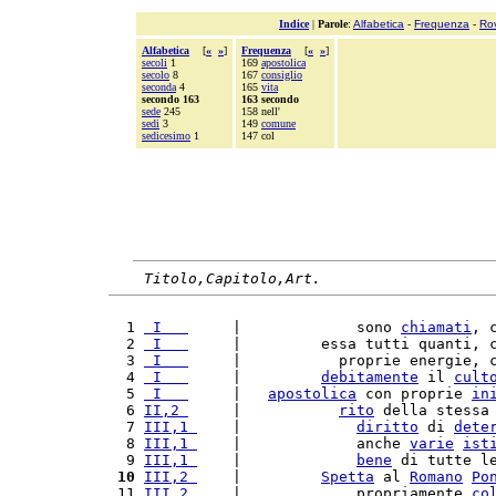
Indice
|
Parole
:
Alfabetica
-
Frequenza
-
Ro
Alfabetica
[
«
»
]
Frequenza
[
«
»
]
secoli
1
169
apostolica
secolo
8
167
consiglio
seconda
4
165
vita
secondo 163
163 secondo
sede
245
158 nell'
sedi
3
149
comune
sedicesimo
1
147 col
Titolo,Capitolo,Art.
  1 
 I   
     |             sono 
chiamati
, 
  2 
 I   
     |         essa tutti quanti, 
  3 
 I   
     |           proprie energie, 
  4 
 I   
     |         
debitamente
 il 
cult
  5 
 I   
     |   
apostolica
 con proprie 
in
  6 
II,2 
     |           
rito
 della stessa
  7 
III,1 
    |             
diritto
 di 
dete
  8 
III,1 
    |             anche 
varie
ist
  9 
III,1 
    |             
bene
 di tutte l
 10
III,2 
    |         
Spetta
 al 
Romano
Po
 11 
III,2 
    |             propriamente 
co