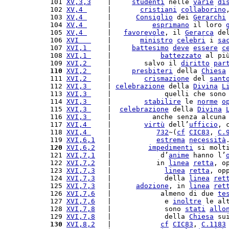
101 
XV,3,3
    |     
studenti
 nelle 
varie
di
102 
XV,4 
     |       
cristiani
collaborino
103 
XV,4 
     |      
Consiglio
 dei 
Gerarchi
104 
XV,4 
     |          
esprimano
 il loro 
105 
XV,4 
     |   
favorevole
, il 
Gerarca
 de
106 
XVI   
    |       
ministro
celebri
 i 
sa
107 
XVI,1 
    |     
battesimo
deve
essere
c
108 
XVI,1 
    |            
battezzato
 al pi
109 
XVI,2 
    |        salvo il 
diritto
par
110
XVI,2 
    |     
presbiteri
 della 
Chiesa
111 
XVI,2 
    |        
crismazione
 del 
sant
112 
XVI,3 
    | 
celebrazione
 della 
Divina
L
113 
XVI,3 
    |             quelli che sono
114 
XVI,3 
    |        
stabilire
 le 
norme
o
115 
XVI,3 
    |  
celebrazione
 della 
Divina
116 
XVI,3 
    |          anche senza alcuna
117 
XVI,4 
    |        
virtù
 dell’
ufficio
, 
118 
XVI,4 
    |           
732
~(
cf
CIC83
, 
C.
119 
XVI,6,1
   |           
estrema
necessità
120
XVI,6,2
   |         
impedimenti
 si molt
121 
XVI,7,1
   |            d’
anime
 hanno l’
122 
XVI,7,2
   |           in 
linea
retta
, o
123 
XVI,7,3
   |             
linea
retta
, op
124 
XVI,7,3
   |             della 
linea
ret
125 
XVI,7,3
   |      
adozione
, in 
linea
ret
126 
XVI,7,6
   |            almeno di due 
te
127 
XVI,7,6
   |             e 
inoltre
 le al
128 
XVI,7,8
   |             sono 
stati
allo
129 
XVI,7,8
   |             della 
Chiesa
 su
130
XVI,8,2
   |            
cf
CIC83
, 
C.
1183