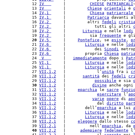
 12 
IV   
     |          
CHIESE
PATRIARCALI
 13 
IV   
     |         
Chiese
orientali
 è 
 14 
IV,1 
     |          
Chiesa
patriarcale
 15 
IV,1 
     |         
Patriarca
 davanti a
 16 
IV,2 
     |         altri 
fedeli
cristi
 17 
IV,2 
     |            tutti gli altri 
 18 
IV,2 
     |       
Liturgia
 e nelle 
lodi
 19 
IV,2 
     |          sia 
frequente
 e gl
 20
IV,5 
     |     
Pontefice
, se 
esiste
, 
p
 21 
IV,6 
     |        
Liturgia
 e nelle 
lod
 22 
IV,6 
     |            dei 
Sinodi
 metro
 23 
IV,6 
     |        propria 
Chiesa
patri
 24 
 V   
     |   
immediatamente
 dopo i 
Pat
 25 
VI,1 
     |        
Liturgia
 e nelle 
lod
 26 
VI,1 
     |        
Liturgia
 e nelle 
lod
 27 
VII,1,2
   |             l’
unità
 fra i 
c
 28 
VII,1,2
   |       
santità
 dei 
fedeli
cr
 29 
VII,1,2
   |            
possibile
 e sia 
 30
VII,1,2
   |           
divine
 anche ogni
 31 
VII,1,2
   |     
eparchia
 le 
sacre
funzi
 32 
VII,1,2
   |             
esercitare
 l’
ap
 33 
VII,1,2
   |           
varie
opere
 di 
ap
 34 
VII,1,2
   |             dal 
diritto
par
 35 
VII,1,2
   |        dell’
eparchia
 a lui 
 36 
VII,1,2
   |        
Liturgia
 e nelle 
lod
 37 
VII,1,2
   |        
Liturgia
 e nelle 
lod
 38 
VII,2,1
   |     
eleggere
 dallo stesso 
c
 39 
VII,2,1
   |          nell’
eparchia
, da 
 40
VII,2,2
   |      
adempiere
fedelmente
 l
 41 
VII,2,2
   |             il 
segreto
 nei 