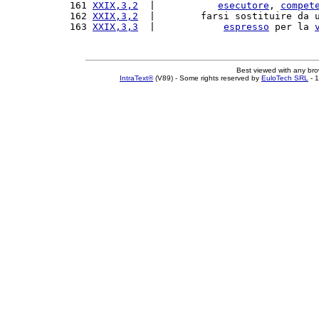
161 
XXIX,3,2
  |           
esecutore
, 
compet
162 
XXIX,3,2
  |        farsi sostituire da 
163 
XXIX,3,3
  |            
espresso
 per la 
Best viewed with any br
IntraText®
(V89) - Some rights reserved by
EuloTech SRL
- 1