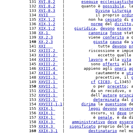
131 
XVI,8,2
   |       
esequie
ecclesiastich
132 
XVI,8,2
   |       quanto è 
possibile
, l
133 
XVI,8,3
   |             
Divina
Liturgia
134 
XVII   
   |             il proprio 
ordi
135 
XIX,1,2
   |          non ha 
cessato
 di 
136 
XIX,1,2
   |           
norme
 del 
diritto
137 
XIX,1,2
   |    
giuridica
, 
devono
essere
138 
XX,1 
     |          
canonica
fosse
 sta
139 
XX,2,3
    |          viene 
conferito
 a 
140
XX,2,3
    |            
giusta
causa
 da 
141 
XXI   
    |              tutte 
devono
p
142 
XXIII,2 
  |          riscossione e impi
143 
XXIII,2 
  |              eccetto quelle
144 
XXIII,2 
  |          
lavoro
 e alla 
vita
145 
XXIII,2 
  |           sono 
offerti
 alla
146 
XXIII,4 
  |        appieno agli 
oneri
a
147 
XXIII,4 
  |             cautamente e 
ut
148 
XXVII,1 
  |             precettive, il 
149 
XXVII,1 
  |           
cf
CIC83
, 
C.
1345)
150
XXVII,1 
  |            o per 
precetto
; 
151 
XXVII,1 
  |           da un recidivo, o
152 
XXVII,1 
  |           dell’
autore
princ
153 
XXVII,1 
  |            
determinata
 dal 
154 
XXVIII,1,1
|       
dirima
 la 
questione
 d
155 
XXIX,1 
   |          
leggi
devono
esser
156 
XXIX,1 
   |           oscuro, si 
deve
 i
157 
XXIX,1 
   |            è 
penale
, è da d
158 
XXIX,3 
   |   
amministrativo
deve
esser
159 
XXIX,3 
   |  
significato
 proprio delle 
160
XXIX,3,1
  |          
destinatario
 nel m