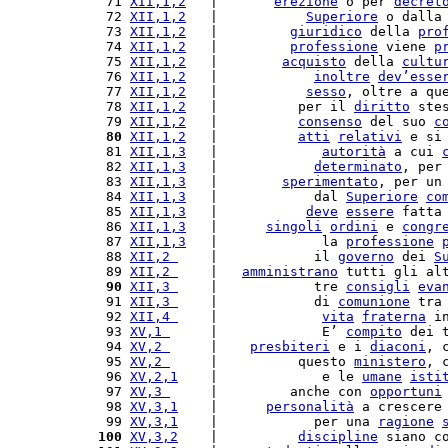
 71 
XII,1,2
   |       
erezione
 o per 
decret
 72 
XII,1,2
   |           
Superiore
 o dalla
 73 
XII,1,2
   |         
giuridico
 della 
pro
 74 
XII,1,2
   |         
professione
 viene 
p
 75 
XII,1,2
   |        
acquisto
 della 
cultu
 76 
XII,1,2
   |            
inoltre
dev’
esse
 77 
XII,1,2
   |           
sesso
, oltre a qu
 78 
XII,1,2
   |          per il 
diritto
 ste
 79 
XII,1,2
   |          
consenso
 del suo 
c
 80
XII,1,2
   |          
atti
relativi
 e si
 81 
XII,1,3
   |             
autorità
 a cui 
 82 
XII,1,3
   |            
determinato
, per
 83 
XII,1,3
   |        
sperimentato
, per un
 84 
XII,1,3
   |            dal 
Superiore
co
 85 
XII,1,3
   |           
deve
essere
 fatta
 86 
XII,1,3
   |      
singoli
ordini
 e 
congr
 87 
XII,1,3
   |             la 
professione
 88 
XII,2 
    |            il 
governo
 dei 
S
 89 
XII,2 
    |   
amministrano
 tutti gli al
 90
XII,3 
    |            tre 
consigli
eva
 91 
XII,3 
    |            di 
comunione
 tra
 92 
XII,4 
    |             
vita
fraterna
 i
 93 
XV,1 
     |             E’ 
compito
 dei 
 94 
XV,2 
     |    
presbiteri
 e i 
diaconi
, 
 95 
XV,2 
     |          questo 
ministero
, 
 96 
XV,2,1
    |             e le 
umane
isti
 97 
XV,3 
     |         anche con 
opportuni
 98 
XV,3,1
    |      
personalità
 a crescere
 99 
XV,3,1
    |            per una 
ragione
100
XV,3,2
    |          
discipline
 siano c