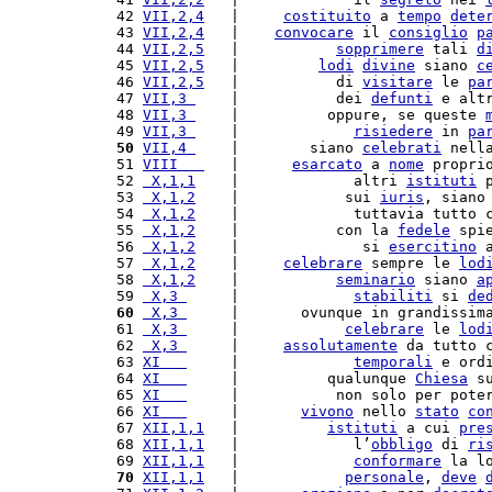
 42 
VII,2,4
   |     
costituito
 a 
tempo
dete
 43 
VII,2,4
   |    
convocare
 il 
consiglio
p
 44 
VII,2,5
   |           
sopprimere
 tali 
d
 45 
VII,2,5
   |         
lodi
divine
 siano 
c
 46 
VII,2,5
   |           di 
visitare
 le 
pa
 47 
VII,3 
    |           dei 
defunti
 e alt
 48 
VII,3 
    |          oppure, se queste 
 49 
VII,3 
    |             
risiedere
 in 
pa
 50
VII,4 
    |        siano 
celebrati
 nell
 51 
VIII   
   |      
esarcato
 a 
nome
 propri
 52 
 X,1,1
    |             altri 
istituti
 
 53 
 X,1,2
    |            sui 
iuris
, siano
 54 
 X,1,2
    |             tuttavia tutto 
 55 
 X,1,2
    |           con la 
fedele
 spi
 56 
 X,1,2
    |              si 
esercitino
 
 57 
 X,1,2
    |     
celebrare
 sempre le 
lod
 58 
 X,1,2
    |           
seminario
 siano 
a
 59 
 X,3 
     |             
stabiliti
 si 
de
 60
 X,3 
     |       ovunque in grandissim
 61 
 X,3 
     |            
celebrare
 le 
lod
 62 
 X,3 
     |     
assolutamente
 da tutto 
 63 
XI   
     |             
temporali
 e ord
 64 
XI   
     |          qualunque 
Chiesa
 s
 65 
XI   
     |           non solo per pote
 66 
XI   
     |       
vivono
 nello 
stato
co
 67 
XII,1,1
   |          
istituti
 a cui 
pre
 68 
XII,1,1
   |             l’
obbligo
 di 
ri
 69 
XII,1,1
   |             
conformare
 la l
 70
XII,1,1
   |            
personale
, 
deve