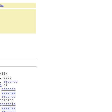
Text
elle

, dopo

, 
secondo
o
 di

secondo
secondo
secondo
noscano

eparchia
secondo
secondo