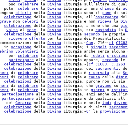
    può 
celebrare
 la 
Divina
Liturgia
 sull’altare di quals
  poter 
celebrare
 la 
Divina
Liturgia
 in una 
chiesa
 di 
ac
engono 
offerti
 nella 
Divina
Liturgia
 sono il 
pane
 di sol
  
celebrazione
 della 
Divina
Liturgia
, all’
osservanza
 del
grave
 non 
celebri
 la 
Divina
Liturgia
 e non 
riceva
 la 
Div
  
celebrazione
 della 
Divina
Liturgia
, a meno che una 
giu
   
volta
 al 
mese
, la 
Divina
Liturgia
, sia 
custodita
 la 
D
  
celebrazione
 della 
Divina
Liturgia
secondo
 le proprie 
    
ricevere
offerte
 per la 
Liturgia
 dei Presantificati e
commemorazioni nella 
Divina
Liturgia
.~
Can
. 716~(
cf
CIC83
  in 
occasione
 della 
Divina
Liturgia
; i 
singoli
sacerdot
ebrino
volentieri
 la 
Divina
Liturgia
 anche senza alcuna 
    per 
celebrare
 la 
Divina
Liturgia
 da 
fedeli
cristiani
    
partecipare
 alla 
Divina
Liturgia
 oppure, 
secondo
 le 
  
celebrazione
 della 
Divina
Liturgia
.~(
cf
CIC83
, 
C.
1263
  
celebrazione
 della 
Divina
Liturgia
, dei 
sacramenti
, de
neri
 di 
celebrare
 la 
Divina
Liturgia
 è 
riservata
 alla 
Se
neri
 di 
celebrare
 la 
Divina
Liturgia
 a 
causa
 della 
dimin
  
celebrazioni
 della 
Divina
Liturgia
, purché non vi sia n
neri
 di 
celebrare
 la 
Divina
Liturgia
, che 
gravano
 su 
ist
neri
 di 
celebrare
 la 
Divina
Liturgia
 in 
giorni
 o 
istitut
 
partecipazione
 alla 
Divina
Liturgia
, anzi anche dall’ing
 
partecipazione
 alla 
Divina
Liturgia
 e da qualsiasi altr
   del 
Gerarca
 nella 
Divina
Liturgia
 e nelle 
lodi
divine
  
celebrazione
 della 
Divina
Liturgia
 o di altri 
sacramen
  
celebrazione
 della 
Divina
Liturgia
;~
6°
 la 
provvisione