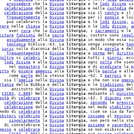
   
provvedere
 che la 
Divina
Liturgia
 e le 
lodi
divine
 si
  
celebrazione
 della 
Divina
Liturgia
 e nella 
custodia
 de
  
celebrazione
 della 
Divina
Liturgia
 sia il 
centro
 e il 
   
frequentemente
 la 
Divina
Liturgia
 per il 
popolo
 a lui
   può celebrarvi la 
Divina
Liturgia
 e le 
lodi
divine
, 
s
rare
 nella 
chiesa
 la 
Divina
Liturgia
 o le 
lodi
divine
, 
a
    aver 
cura
 che la 
Divina
Liturgia
, i 
sacramenti
 e le 
citare
funzioni
 della 
sacra
liturgia
, costoro sono 
regol
   
assiduamente
 alla 
Divina
Liturgia
 in modo che essa sia
   
teologia
 biblica.~§3. La 
liturgia
 venga insegnata 
ten
 
iuris
 sulla diaconia della 
liturgia
, della 
parola
 e del
   
frequentemente
 la 
Divina
Liturgia
 a 
norma
 del 
diritto
noltre
 si 
celebri
 la 
Divina
Liturgia
 tutti i 
giorni
, ecc
  
lodi
divine
 e alla 
Divina
Liturgia
 ogni 
volta
 che vien
    nel 
monastero
 la 
Divina
Liturgia
 e di 
predicare
 la 
p
itto
 di 
essere
ammessi
 alla 
liturgia
 della 
parola
 e alle
    come 
parte
 della stessa 
liturgia
.~§2. I 
parroci
 e i 
  sia l’
omelia
 nella 
Divina
Liturgia
 e che non sia 
omess
rtanza
 della Bibbia e della 
liturgia
 e le 
tradizioni
 del
     anzitutto della 
Divina
Liturgia
, essendo 
azione
 del
 
CIC83
, 
C.
889
) Nella 
Divina
Liturgia
 mediante il 
ministe
està
 di 
celebrare
 la 
Divina
Liturgia
.~§2. I 
diaconi
 con 
  
celebrazione
 della 
Divina
Liturgia
, 
secondo
 le 
prescri
  
celebrazione
 della 
Divina
Liturgia
 nel modo 
stabilito
 
modo di 
celebrare
 la 
Divina
Liturgia
, cioè se sia da far
sbiteri
celebrino
 la 
Divina
Liturgia
insieme
 al 
Vescovo
 
    
singolarmente
 la 
Divina
Liturgia
, non però nello ste
  di concelebrare la 
Divina
Liturgia
assieme
 a 
sacerdoti
messo
 a 
celebrare
 la 
Divina
Liturgia
 se non esibisce al 
    
CIC83
, 
C.
904
) La 
Divina
Liturgia
 può 
essere
celebrat