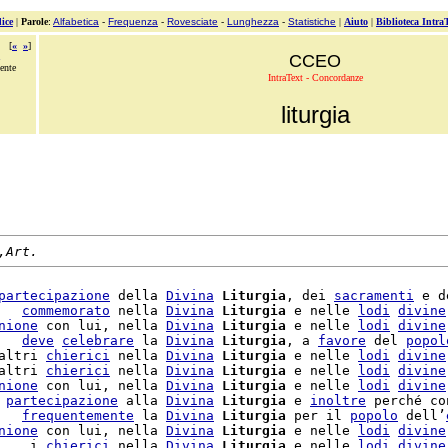
ice
|
Parole
:
Alfabetica
-
Frequenza
-
Rovesciate
-
Lunghezza
-
Statistiche
|
Aiuto
|
Biblioteca Intra
[
«
»
]
CCEO
ente
IntraText - Concordanze
liturgia
,Art.
partecipazione
 della 
Divina
Liturgia
, dei 
sacramenti
 e d
   
commemorato
 nella 
Divina
Liturgia
 e nelle 
lodi
divine
nione
 con lui, nella 
Divina
Liturgia
 e nelle 
lodi
divine
   
deve
celebrare
 la 
Divina
Liturgia
, a 
favore
 del 
popol
altri 
chierici
 nella 
Divina
Liturgia
 e nelle 
lodi
divine
altri 
chierici
 nella 
Divina
Liturgia
 e nelle 
lodi
divine
nione
 con lui, nella 
Divina
Liturgia
 e nelle 
lodi
divine
 
partecipazione
 alla 
Divina
Liturgia
 e 
inoltre
 perché co
   
frequentemente
 la 
Divina
Liturgia
 per il 
popolo
 dell’
nione
 con lui, nella 
Divina
Liturgia
 e nelle 
lodi
divine
    i 
chierici
 nella 
Divina
Liturgia
 e nelle 
lodi
divine