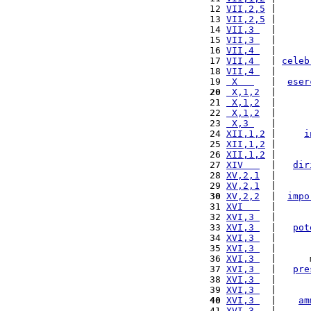
12 
VII,2,5
 |      
13 
VII,2,5
 |      
14 
VII,3 
  |      
15 
VII,3 
  |      
16 
VII,4 
  |      
17 
VII,4 
  | 
celeb
18 
VII,4 
  |      
19 
 X   
   |  
eser
20
 X,1,2
  |      
21 
 X,1,2
  |      
22 
 X,1,2
  |      
23 
 X,3 
   |      
24 
XII,1,2
 |     
i
25 
XII,1,2
 |      
26 
XII,1,2
 |      
27 
XIV   
  |   
dir
28 
XV,2,1
  |      
29 
XV,2,1
  |      
30
XV,2,2
  |  
impo
31 
XVI   
  |      
32 
XVI,3 
  |      
33 
XVI,3 
  |   
pot
34 
XVI,3 
  |      
35 
XVI,3 
  |      
36 
XVI,3 
  |      
37 
XVI,3 
  |   
pre
38 
XVI,3 
  |      
39 
XVI,3 
  |      
40
XVI,3 
  |    
am
41 
XVI,3 
  |      