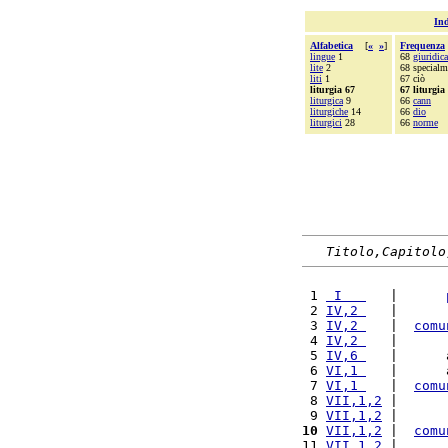
Ind
Alfabetica
[
«
»
]
Frequenza
lingue
1
68
giuridica
lite
2
68 specialm
liti
1
67 ciò
liturgia 67
67 liturgia
liturgica
9
66
cann
liturgiche
14
66
dio
liturgici
28
66
norme
Titolo,Capitolo
 1 
 I   
   |      
 2 
IV,2 
   |      
 3 
IV,2 
   |  
comu
 4 
IV,2 
   |      
 5 
IV,6 
   |      
 6 
VI,1 
   |      
 7 
VI,1 
   |  
comu
 8 
VII,1,2
 |      
 9 
VII,1,2
 |      
10
VII,1,2
 |  
comu
11 
VII,1,2
 |      