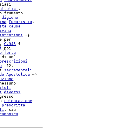
iasi

attolici
,

o frumento

 
digiuno
ina
Eucaristia
,

sta
causa
ivina
intenzioni
 per

, 
C.
945
 §

i
 poi

offerta
 di un’

prescrizioni
b
) §2.

i 
sacramentali
de
Apostolica
.~§

uzione
essuno

ituti
i
diversi
resso

a 
celebrazione
prescritta
ti
, sia

canonica