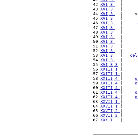
42 
XVI,3 
  |      
43 
XVI,3 
  |      
44 
XVI,3 
  |     v
45 
XVI,3 
  |      
46 
XVI,3 
  |      
47 
XVI,3 
  |      
48 
XVI,3 
  |      
49 
XVI,3 
  |      
50
XVI,3 
  |      
51 
XVI,3 
  |      
52 
XVI,3 
  |      
53 
XVI,3 
  |   
cel
54 
XVI,3 
  |      
55 
XVI,8,3
 |      
56 
XXIII,1 
|      
57 
XXIII,1 
|      
58 
XXIII,4 
|     
o
59 
XXIII,4 
|     
o
60
XXIII,4 
|      
61 
XXIII,4 
|     
o
62 
XXIII,4 
|     
o
63 
XXVII,1 
|      
64 
XXVII,1 
|      
65 
XXVII,2 
|      
66 
XXVII,2 
|      
67 
XXX,1 
  |      