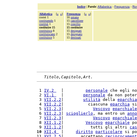
Indice
|
Parole
:
Alfabetica
-
Frequenza
-
Ro
Alfabetica
[
«
»
]
Frequenza
[
«
»
]
costei 1
16
umana
costituendo
1
15
cancelliere
costituì
1
15
concilio
costituire 15
15 costituire
costituisca
8
15
designati
costituiscano
2
15
designato
costituisce
5
15
destinati
Titolo,Capitolo,Art.
 1 
IV,2 
  |         
personale
 che egli no
 2 
VI,1 
  |        
personale
 da non poter
 3 
VII,2,2
|        
utilità
 della 
eparchia
 4 
VII,2,2
|          ciascuna 
eparchia
 si
 5 
VII,2,3
|            
Vescovo
eparchiale
 6 
VII,2,3
| 
scioglierlo
, ma entro un 
anno
 7 
VII,2,3
|            
Vescovo
eparchiale
 8 
XII,1,2
|         
Vescovo
eparchiale
 po
 9 
XII,1,2
|           tutti gli altri 
cas
10
XII,4 
 |     
diritto
particolare
 si po
11 
XVI,7,5
|       accettano 
reciprocament