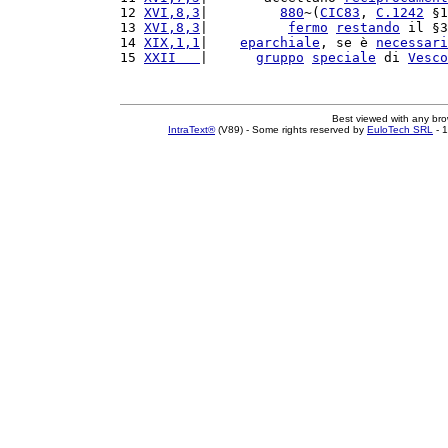
12 
XVI,8,3
|         
880
~(
CIC83
, 
C.
1242
 §1
13 
XVI,8,3
|          
fermo
restando
 il §3
14 
XIX,1,1
|    
eparchiale
, se è 
necessari
15 
XXII   
|      
gruppo
speciale
 di 
Vesco
Best viewed with any br
IntraText®
(V89) - Some rights reserved by
EuloTech SRL
- 1