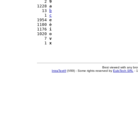
   2 
9
1228 
a
  13 
b
   1 
c
1954 
e
1100 
è
1176 
i
1020 
o
   7 
v
   1 
x
Best viewed with any br
IntraText®
(V89) - Some rights reserved by
EuloTech SRL
- 1