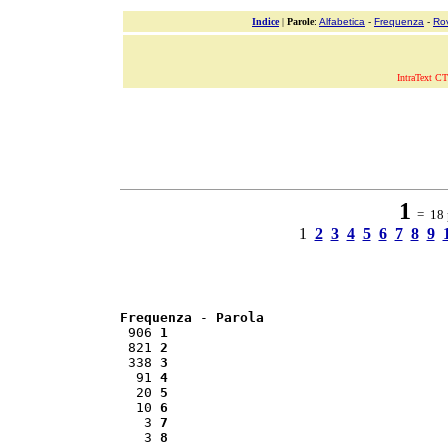
Indice
|
Parole
:
Alfabetica
-
Frequenza
-
Ro
IntraText CT
1
= 18 p
1
2
3
4
5
6
7
8
9
Frequenza
 - 
Parola
 906 
1
 821 
2
 338 
3
  91 
4
  20 
5
  10 
6
   3 
7
   3 
8