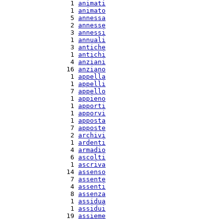
   1 
animati
   1 
animato
   5 
annessa
   2 
annesse
   3 
annessi
   1 
annuali
   3 
antiche
   1 
antichi
   4 
anziani
  16 
anziano
   1 
appella
   1 
appelli
   7 
appello
   1 
appieno
   1 
apporti
   1 
apporvi
   1 
apposta
   7 
apposte
   2 
archivi
   1 
ardenti
   4 
armadio
   6 
ascolti
   1 
ascriva
  14 
assenso
   7 
assente
   4 
assenti
   8 
assenza
   1 
assidua
   1 
assidui
  19 
assieme