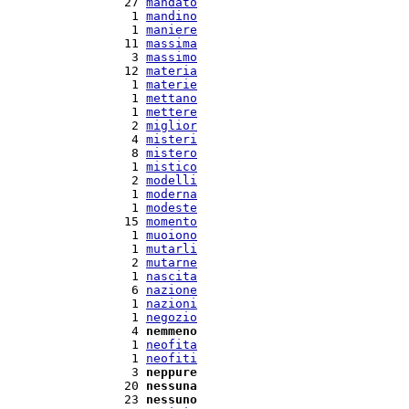
  27 
mandato
   1 
mandino
   1 
maniere
  11 
massima
   3 
massimo
  12 
materia
   1 
materie
   1 
mettano
   1 
mettere
   2 
miglior
   4 
misteri
   8 
mistero
   1 
mistico
   2 
modelli
   1 
moderna
   1 
modeste
  15 
momento
   1 
muoiono
   1 
mutarli
   2 
mutarne
   1 
nascita
   6 
nazione
   1 
nazioni
   1 
negozio
   4 
nemmeno
   1 
neofita
   1 
neofiti
   3 
neppure
  20 
nessuna
  23 
nessuno