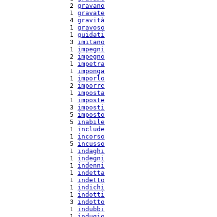
   2 
gravano
   1 
gravate
   4 
gravità
   1 
gravoso
   1 
guidati
   3 
imitano
   1 
impegni
   2 
impegno
   1 
impetra
   1 
imponga
   1 
imporlo
   2 
imporre
   1 
imposta
   1 
imposte
   3 
imposti
   5 
imposto
   5 
inabile
   1 
include
   1 
incorso
   5 
incusso
   1 
indaghi
   1 
indegni
   1 
indenni
   1 
indetta
   1 
indetto
   1 
indichi
   1 
indotti
   3 
indotto
   1 
indubbi
   1 
indugio