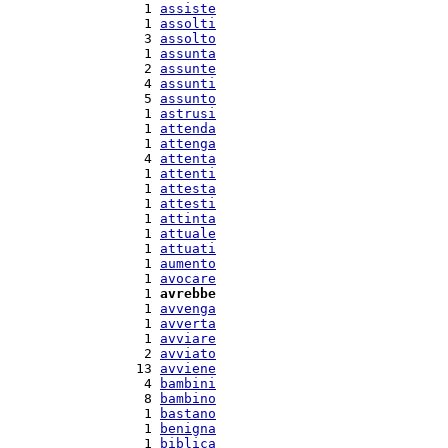
   1 
assiste
   1 
assolti
   3 
assolto
   1 
assunta
   2 
assunte
   4 
assunti
   5 
assunto
   1 
astrusi
   1 
attenda
   1 
attenga
   4 
attenta
   1 
attenti
   1 
attesta
   1 
attesti
   1 
attinta
   1 
attuale
   1 
attuati
   1 
aumento
   1 
avocare
   1 
avrebbe
   1 
avvenga
   1 
avverta
   1 
avviare
   2 
avviato
  13 
avviene
   4 
bambini
   8 
bambino
   1 
bastano
   1 
benigna
   1 
biblica