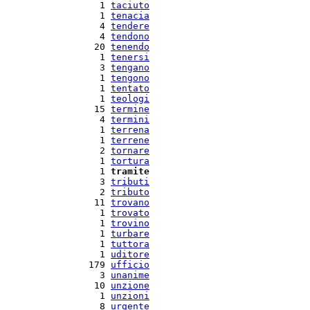
   1 
taciuto
   1 
tenacia
   4 
tendere
   4 
tendono
  20 
tenendo
   1 
tenersi
   3 
tengano
   1 
tengono
   1 
tentato
   1 
teologi
  15 
termine
   4 
termini
   1 
terrena
   1 
terrene
   2 
tornare
   1 
tortura
   1 
tramite
   3 
tributi
   2 
tributo
  11 
trovano
   1 
trovato
   1 
trovino
   1 
turbare
   1 
tuttora
   1 
uditore
 179 
ufficio
   3 
unanime
  10 
unzione
   1 
unzioni
   8 
urgente