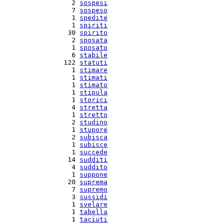
   2 
sospesi
   7 
sospeso
   1 
spedite
   1 
spiriti
  30 
spirito
   2 
sposata
   1 
sposato
   6 
stabile
 122 
statuti
   1 
stimare
   1 
stimati
   1 
stimato
   1 
stipula
   1 
storici
   4 
stretta
   1 
stretto
   2 
studino
   1 
stupore
   2 
subisca
   1 
subisce
   1 
succede
  14 
sudditi
   4 
suddito
   1 
suppone
  20 
suprema
   7 
supremo
   3 
sussidi
   1 
svelare
   1 
tabella
   1 
taciuti