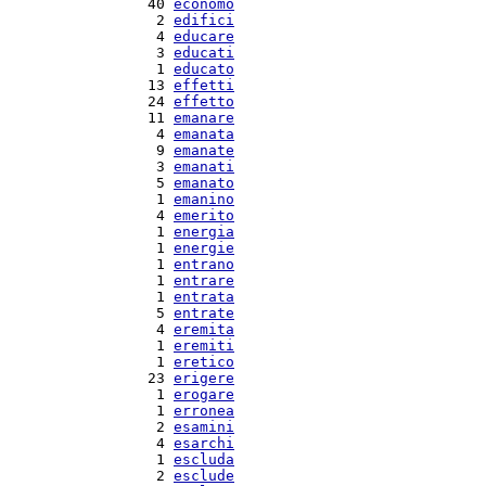
  40 
economo
   2 
edifici
   4 
educare
   3 
educati
   1 
educato
  13 
effetti
  24 
effetto
  11 
emanare
   4 
emanata
   9 
emanate
   3 
emanati
   5 
emanato
   1 
emanino
   4 
emerito
   1 
energia
   1 
energie
   1 
entrano
   1 
entrare
   1 
entrata
   5 
entrate
   4 
eremita
   1 
eremiti
   1 
eretico
  23 
erigere
   1 
erogare
   1 
erronea
   2 
esamini
   4 
esarchi
   1 
escluda
   2 
esclude