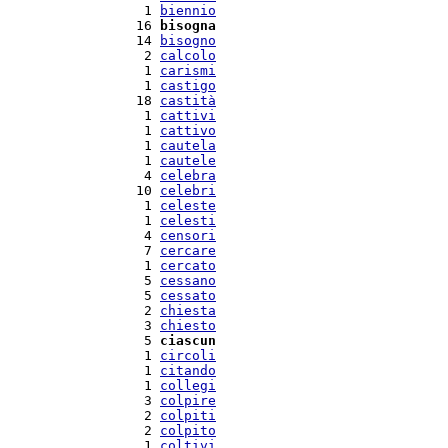
   1 
biennio
  16 
bisogna
  14 
bisogno
   2 
calcolo
   1 
carismi
   1 
castigo
  18 
castità
   1 
cattivi
   1 
cattivo
   1 
cautela
   1 
cautele
   4 
celebra
  10 
celebri
   1 
celeste
   1 
celesti
   4 
censori
   7 
cercare
   1 
cercato
   5 
cessano
   5 
cessato
   2 
chiesta
   3 
chiesto
   5 
ciascun
   1 
circoli
   1 
citando
   1 
collegi
   3 
colpire
   2 
colpiti
   2 
colpito
   1 
coltivi