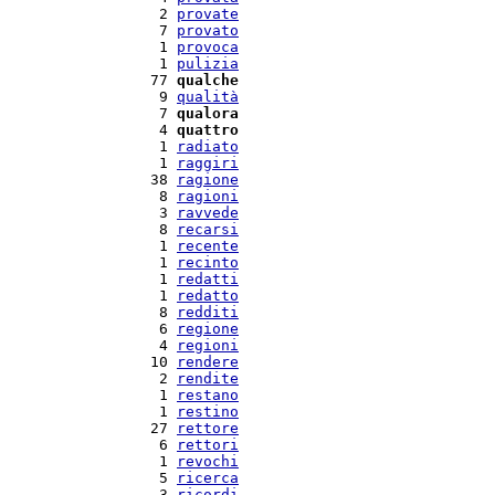
   2 
provate
   7 
provato
   1 
provoca
   1 
pulizia
  77 
qualche
   9 
qualità
   7 
qualora
   4 
quattro
   1 
radiato
   1 
raggiri
  38 
ragione
   8 
ragioni
   3 
ravvede
   8 
recarsi
   1 
recente
   1 
recinto
   1 
redatti
   1 
redatto
   8 
redditi
   6 
regione
   4 
regioni
  10 
rendere
   2 
rendite
   1 
restano
   1 
restino
  27 
rettore
   6 
rettori
   1 
revochi
   5 
ricerca
   3 
ricordi