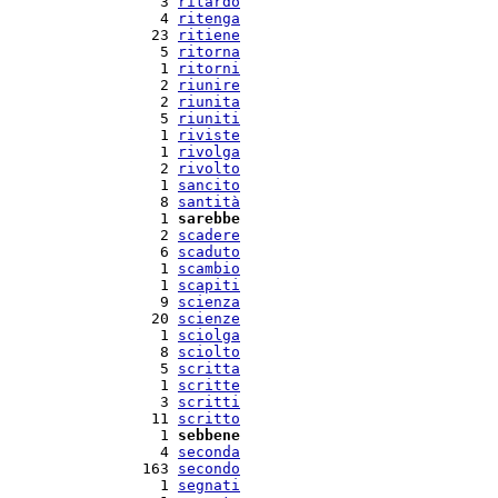
   3 
ritardo
   4 
ritenga
  23 
ritiene
   5 
ritorna
   1 
ritorni
   2 
riunire
   2 
riunita
   5 
riuniti
   1 
riviste
   1 
rivolga
   2 
rivolto
   1 
sancito
   8 
santità
   1 
sarebbe
   2 
scadere
   6 
scaduto
   1 
scambio
   1 
scapiti
   9 
scienza
  20 
scienze
   1 
sciolga
   8 
sciolto
   5 
scritta
   1 
scritte
   3 
scritti
  11 
scritto
   1 
sebbene
   4 
seconda
 163 
secondo
   1 
segnati