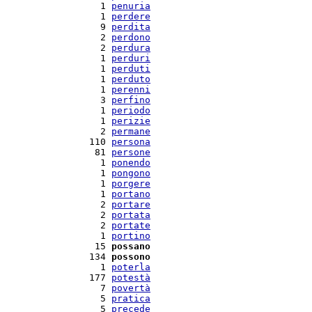
   1 
penuria
   1 
perdere
   9 
perdita
   2 
perdono
   2 
perdura
   1 
perduri
   1 
perduti
   1 
perduto
   1 
perenni
   3 
perfino
   1 
periodo
   1 
perizie
   2 
permane
 110 
persona
  81 
persone
   1 
ponendo
   1 
pongono
   1 
porgere
   1 
portano
   2 
portare
   2 
portata
   2 
portate
   1 
portino
  15 
possano
 134 
possono
   1 
poterla
 177 
potestà
   7 
povertà
   5 
pratica
   5 
precede