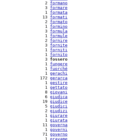
   2 
formano
   3 
formare
   1 
formata
  13 
formati
   2 
formato
   1 
formino
   3 
formula
   1 
formule
   2 
fornire
   3 
fornite
   1 
forniti
   1 
fornito
   3 
fossero
   1 
fungere
   1 
fuorché
   1 
gerachi
 172 
gerarca
   1 
gestire
   1 
gettato
   8 
giovani
   6 
giudica
  19 
giudice
   5 
giudici
   2 
giudizi
   1 
giurare
   1 
giurata
  11 
governa
   1 
governi
  71 
governo
   1 
gravame