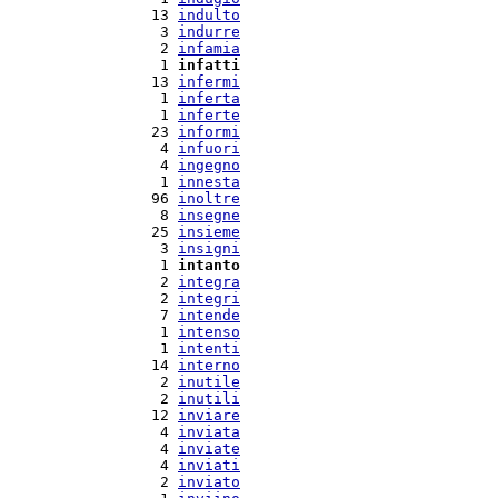
  13 
indulto
   3 
indurre
   2 
infamia
   1 
infatti
  13 
infermi
   1 
inferta
   1 
inferte
  23 
informi
   4 
infuori
   4 
ingegno
   1 
innesta
  96 
inoltre
   8 
insegne
  25 
insieme
   3 
insigni
   1 
intanto
   2 
integra
   2 
integri
   7 
intende
   1 
intenso
   1 
intenti
  14 
interno
   2 
inutile
   2 
inutili
  12 
inviare
   4 
inviata
   4 
inviate
   4 
inviati
   2 
inviato