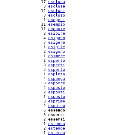
  17 
esclusa
   3 
escluse
  12 
esclusi
   3 
escluso
   1 
esegesi
  11 
esempio
  11 
esequie
   3 
esibire
   4 
esigano
   7 
esigere
   1 
esigite
   2 
esigono
   1 
esimere
   1 
esperte
   8 
esperti
   5 
esperto
   1 
espleta
   4 
esponga
   3 
esporre
   2 
esposte
   2 
esposti
   1 
esposto
   3 
esprime
   2 
espulso
   6 
essendo
   5 
esserci
   2 
essersi
   1 
estenda
   2 
estende
   1 
esterna