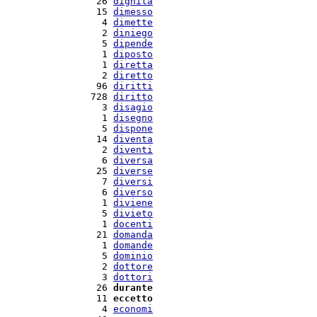
  26 
dignità
  15 
dimesso
   4 
dimette
   2 
diniego
   5 
dipende
   1 
diposto
   1 
diretta
   2 
diretto
  96 
diritti
 728 
diritto
   3 
disagio
   1 
disegno
   5 
dispone
  14 
diventa
   2 
diventi
   6 
diversa
  25 
diverse
   7 
diversi
   6 
diverso
   1 
diviene
   5 
divieto
   1 
docenti
  21 
domanda
   1 
domande
   5 
dominio
   2 
dottore
   3 
dottori
  26 
durante
  11 
eccetto
   4 
economi