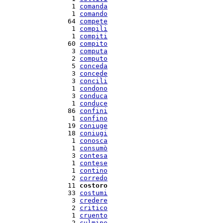
   1 
comanda
   1 
comando
  64 
compete
   1 
compili
   1 
compiti
  60 
compito
   3 
computa
   2 
computo
   5 
conceda
   3 
concede
   3 
concili
   1 
condono
   3 
conduca
   1 
conduce
  86 
confini
   1 
confino
  19 
coniuge
  18 
coniugi
   1 
conosca
   1 
consumò
   3 
contesa
   1 
contese
   1 
contino
   2 
corredo
  11 
costoro
  33 
costumi
   3 
credere
   2 
critico
   1 
cruento
   2 
culmine