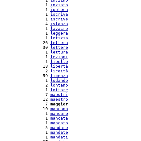
   1 
inviino
   1 
inziato
   1 
ipoteca
   1 
iscriva
   1 
iscrive
   4 
istanza
   1 
lavacro
   1 
leggera
   1 
letizia
  26 
lettera
  30 
lettere
   1 
lettura
   1 
lezioni
   1 
libello
  18 
libertà
   2 
liceità
  59 
licenza
   1 
lodando
   2 
lontano
   1 
lottare
   7 
maestri
  12 
maestro
   7 
maggior
  10 
mancano
   1 
mancare
   1 
mancata
   1 
mancato
   5 
mandare
   1 
mandate
   1 
mandati