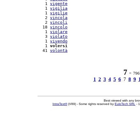
   1 
vigente
   1 
vigilia
   1 
vigilie
   2 
vincola
   2 
vincoli
  18 
vincolo
   1 
violare
   3 
violato
   1 
vivendo
   1 
volersi
  41 
volontà
7
= 796 
1
2
3
4
5
6
7
8
9
Best viewed with any br
IntraText®
(V89) - Some rights reserved by
EuloTech SRL
- 1