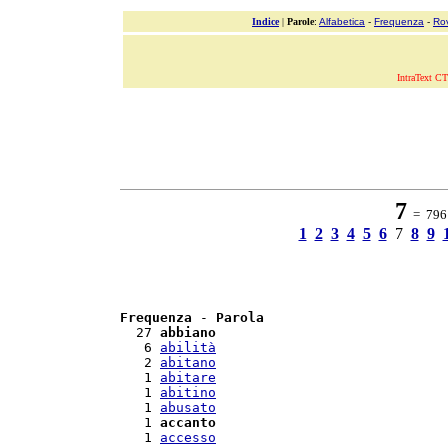
Indice
|
Parole
:
Alfabetica
-
Frequenza
-
Ro
IntraText CT
7
= 796 
1
2
3
4
5
6
7
8
9
Frequenza
 - 
Parola
  27 
abbiano
   6 
abilità
   2 
abitano
   1 
abitare
   1 
abitino
   1 
abusato
   1 
accanto
   1 
accesso