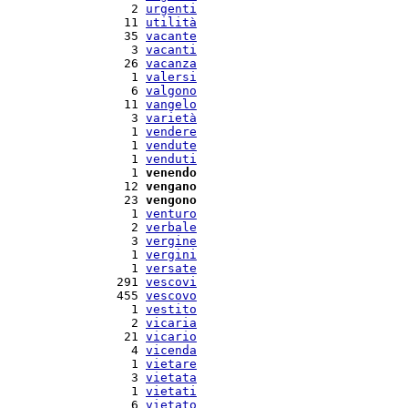
   2 
urgenti
  11 
utilità
  35 
vacante
   3 
vacanti
  26 
vacanza
   1 
valersi
   6 
valgono
  11 
vangelo
   3 
varietà
   1 
vendere
   1 
vendute
   1 
venduti
   1 
venendo
  12 
vengano
  23 
vengono
   1 
venturo
   2 
verbale
   3 
vergine
   1 
vergini
   1 
versate
 291 
vescovi
 455 
vescovo
   1 
vestito
   2 
vicaria
  21 
vicario
   4 
vicenda
   1 
vietare
   3 
vietata
   1 
vietati
   6 
vietato