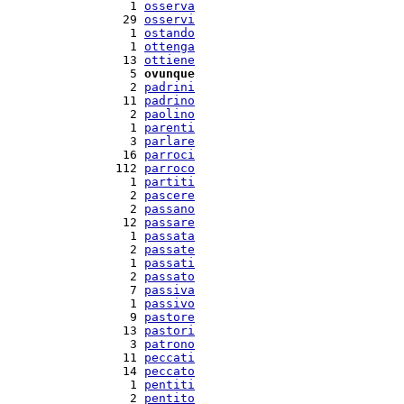
   1 
osserva
  29 
osservi
   1 
ostando
   1 
ottenga
  13 
ottiene
   5 
ovunque
   2 
padrini
  11 
padrino
   2 
paolino
   1 
parenti
   3 
parlare
  16 
parroci
 112 
parroco
   1 
partiti
   2 
pascere
   2 
passano
  12 
passare
   1 
passata
   2 
passate
   1 
passati
   2 
passato
   7 
passiva
   1 
passivo
   9 
pastore
  13 
pastori
   3 
patrono
  11 
peccati
  14 
peccato
   1 
pentiti
   2 
pentito