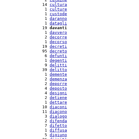
  14 
cultura
   1 
culture
   1 
custode
   1 
daranno
   1 
datagli
  19 
davanti
   1 
davvero
   2 
decorre
   1 
decorso
  19 
decreti
  95 
decreto
   6 
defunti
   1 
degenti
   9 
delitti
  39 
delitto
   1 
demente
   2 
demenza
   2 
deporre
   4 
deposto
   4 
designi
   2 
detiene
   1 
dettare
  10 
diaconi
  11 
diacono
   3 
dialogo
   2 
difenda
   7 
difetto
   1 
diffusa
   5 
digiuno