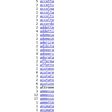
   5 
accetta
   2 
accetti
   2 
accolga
   1 
accolta
   2 
accolti
   3 
accolto
   2 
accordo
   2 
addette
   4 
addetti
   1 
adempia
   2 
adempie
   1 
aderire
   2 
adibita
   1 
adopera
   4 
adoperi
   1 
adorata
   2 
afferma
   1 
affetto
   1 
aiutano
   6 
aiutare
   3 
aiutati
   2 
aiutato
   6 
aiutino
   5 
altrove
   3 
ammessa
  12 
ammessi
  17 
ammesso
   1 
ammette
   1 
animata
   1 
animate