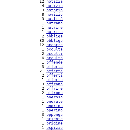
  12 
notizia
   4 
notizie
   3 
notorio
   8 
novizio
   3 
nullità
   1 
nutrano
   1 
nutrire
   1 
nutrito
   2 
obbliga
  80 
obbligo
  12 
occorre
   1 
occulta
   2 
occulti
   6 
occulto
   1 
offende
   3 
offerta
  21 
offerte
   2 
offerti
   1 
offerto
   3 
offrano
   2 
offrire
   2 
offrono
   1 
oneroso
   1 
onorate
   1 
onorino
   1 
operino
   3 
opponga
   1 
oriente
   1 
origine
   1 
ospizio