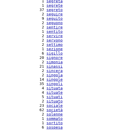
   1 
segreta
   1 
segrete
  37 
segreto
   2 
seguire
   9 
seguito
   2 
seguono
   2 
sentire
   1 
sentito
   2 
servire
   2 
servono
   2 
settimo
   1 
sezione
   6 
sigillo
  20 
signore
   2 
simonia
  21 
sinassi
   2 
sincera
   2 
singola
  14 
singole
  35 
singoli
   4 
situata
   4 
situate
   5 
situati
   2 
situato
  23 
sociale
  62 
società
   2 
solenne
   1 
sommato
   1 
sortito
   6 
sospesa