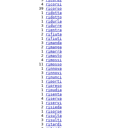
   4 
ricorsi
  39 
ricorso
   1 
ridotta
   1 
ridotto
   1 
ridurla
   3 
ridurre
   1 
rientra
   2 
rifiuta
   1 
rifiuti
   3 
rimanda
   2 
rimanga
   1 
rimarrà
   2 
rimasto
   4 
rimossi
  11 
rimosso
   1 
rinnova
   3 
rinnovi
   1 
rinunci
   1 
riporti
   1 
ripreso
   1 
ripudia
   1 
risenta
   4 
riserva
   1 
riservi
   2 
risieda
   1 
risorse
   4 
risulta
   3 
risulti
   3 
ritardi