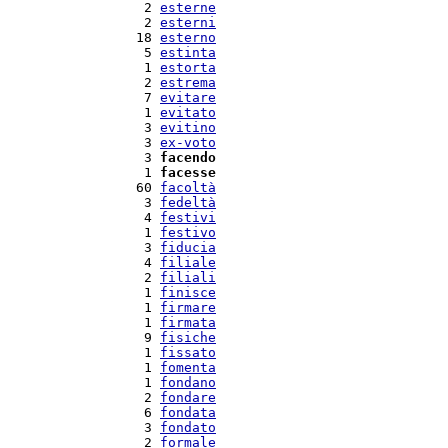
   2 
esterne
   2 
esterni
  18 
esterno
   5 
estinta
   1 
estorta
   2 
estrema
   7 
evitare
   1 
evitato
   3 
evitino
   3 
ex-voto
   3 
facendo
   1 
facesse
  60 
facoltà
   3 
fedeltà
   4 
festivi
   1 
festivo
   3 
fiducia
   4 
filiale
   2 
filiali
   1 
finisce
   1 
firmare
   1 
firmata
   9 
fisiche
   1 
fissato
   1 
fomenta
   1 
fondano
   2 
fondare
   6 
fondata
   3 
fondato
   2 
formale