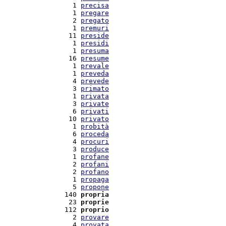
   1 
precisa
   1 
pregare
   2 
pregato
   1 
premuri
  11 
preside
   1 
presidi
   1 
presuma
  16 
presume
   1 
prevale
   1 
preveda
   4 
prevede
   3 
primato
   1 
privata
   3 
private
   6 
privati
  10 
privato
   1 
probità
   6 
proceda
   4 
procuri
   3 
produce
   1 
profane
   2 
profani
   2 
profano
   1 
propaga
   5 
propone
 140 
propria
  23 
proprie
 112 
proprio
   2 
provare
   4 
provata