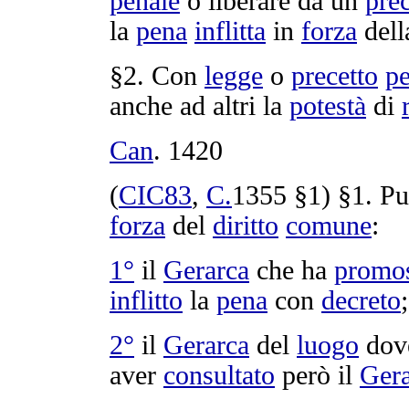
penale
o
liberare
da un
prec
la
pena
inflitta
in
forza
dell
§2. Con
legge
o
precetto
pe
anche ad altri la
potestà
di
Can
.
1420
(
CIC83
,
C.
1355
§1) §1. P
forza
del
diritto
comune
:
1°
il
Gerarca
che ha
promo
inflitto
la
pena
con
decreto
;
2°
il
Gerarca
del
luogo
do
aver
consultato
però il
Gera