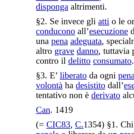
disponga
altrimenti.
§2. Se invece gli
atti
o le
o
conducono
all’
esecuzione
d
una
pena
adeguata
, specia
altro
grave
danno
, tuttavia
contro il
delitto
consumato
.
§3. E’
liberato
da ogni
pen
volontà
ha
desistito
dall’
es
tentativo
non è
derivato
al
Can
.
1419
(=
CIC83
,
C.
1354
) §1. Ch