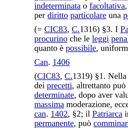
indeterminata
o
facoltativa
per
diritto
particolare
una
p
(=
CIC83
,
C.
1316
) §3. I
Pa
procurino
che le
leggi
pena
quanto è
possibile
,
uniform
Can
.
1406
(
CIC83
,
C.
1319
) §1. Nell
dei
precetti
, altrettanto può
determinate
, dopo aver
val
massima
moderazione
, ecc
can
.
1402
, §2; il
Patriarca
i
permanente
, può
comminar