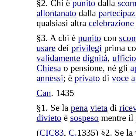
§2. Chi è
punito
dalla
scom
allontanato
dalla
partecipaz
qualsiasi altra
celebrazione
§3. A chi è
punito
con
sco
usare
dei
privilegi
prima
co
validamente
dignità
,
ufficio
Chiesa
o
pensione
, né gli
a
annessi
; è
privato
di
voce
a
Can
.
1435
§1. Se la
pena
vieta
di
rice
divieto
è
sospeso
mentre il
(
CIC83
,
C.
1335
) §2. Se la