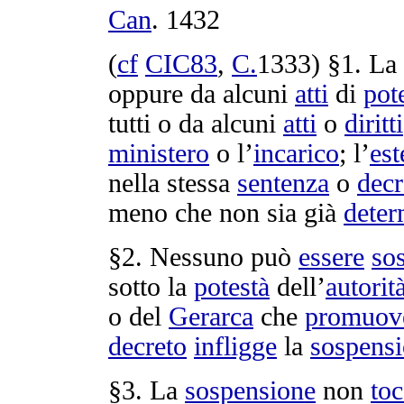
Can
.
1432
(
cf
CIC83
,
C.
1333
) §1. La
oppure da alcuni
atti
di
pot
tutti o da alcuni
atti
o
diritti
ministero
o l’
incarico
; l’
est
nella stessa
sentenza
o
decr
meno che non sia già
deter
§2. Nessuno può
essere
so
sotto la
potestà
dell’
autorit
o del
Gerarca
che
promuov
decreto
infligge
la
sospens
§3. La
sospensione
non
to