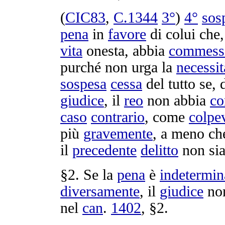
(
CIC83
,
C.
1344
3°
)
4°
sos
pena
in
favore
di colui che
vita
onesta
, abbia
commess
purché non
urga
la
necessit
sospesa
cessa
del tutto se, 
giudice
, il
reo
non abbia
c
caso
contrario
, come
colpe
più
gravemente
, a meno ch
il
precedente
delitto
non sia
§2. Se la
pena
è
indetermin
diversamente
, il
giudice
no
nel
can
.
1402
, §2.