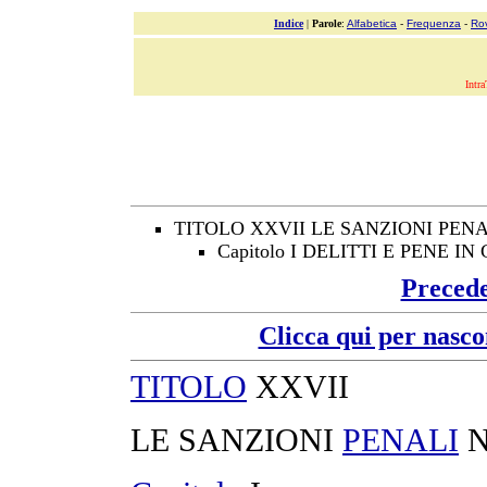
Indice
|
Parole
:
Alfabetica
-
Frequenza
-
Ro
Intra
TITOLO XXVII LE SANZIONI PEN
Capitolo I DELITTI E PENE I
Preced
Clicca qui per nasco
TITOLO
XXVII
LE
SANZIONI
PENALI
N