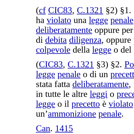
(
cf
CIC83
,
C.
1321
§2) §1.
ha
violato
una
legge
penale
deliberatamente
oppure pe
di
debita
diligenza
, oppure
colpevole
della
legge
o del
(
CIC83
,
C.
1321
§3) §2.
Po
legge
penale
o di un
precet
stata fatta
deliberatamente
,
in tutte le altre
leggi
o
prece
legge
o il
precetto
è
violato
un’
ammonizione
penale
.
Can
.
1415