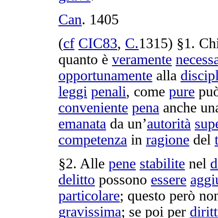
Can
.
1405
(
cf
CIC83
,
C.
1315
) §1. Ch
quanto è
veramente
necessa
opportunamente
alla
discip
leggi
penali
, come
pure
pu
conveniente
pena
anche un
emanata
da un’
autorità
sup
competenza
in
ragione
del
§2. Alle
pene
stabilite
nel
d
delitto
possono
essere
aggi
particolare
; questo però no
gravissima
; se poi per
dirit