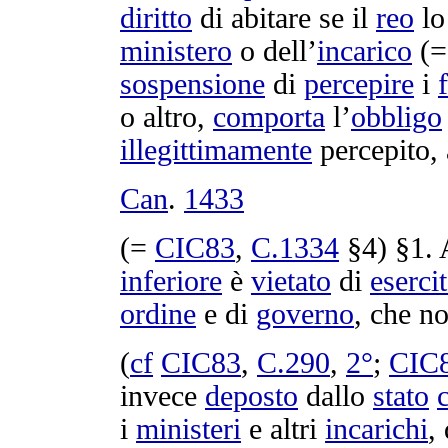
diritto
di
abitare
se il
reo
lo
ministero
o dell’
incarico
(
sospensione
di
percepire
i
f
o altro,
comporta
l’
obbligo
illegittimamente
percepito
,
Can
.
1433
(=
CIC83
,
C.
1334
§4) §1.
inferiore
è
vietato
di
eserci
ordine
e di
governo
, che n
(
cf
CIC83
,
C.
290
,
2°
;
CIC
invece
deposto
dallo
stato
c
i
ministeri
e altri
incarichi
,