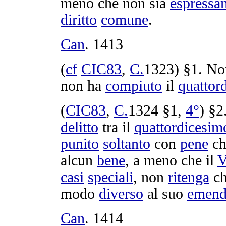
meno che non sia
espressa
diritto
comune
.
Can
.
1413
(
cf
CIC83
,
C.
1323
) §1. N
non ha
compiuto
il
quattor
(
CIC83
,
C.
1324
§1,
4°
) §2
delitto
tra il
quattordicesim
punito
soltanto
con
pene
ch
alcun
bene
, a meno che il
V
casi
speciali
, non
ritenga
ch
modo
diverso
al suo
emend
Can
.
1414