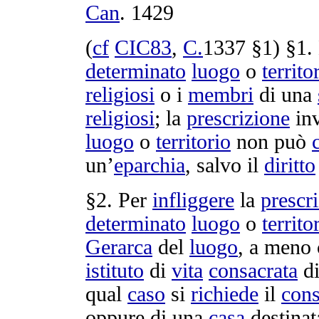
Can
.
1429
(
cf
CIC83
,
C.
1337
§1) §1.
determinato
luogo
o
territo
religiosi
o i
membri
di una
religiosi
; la
prescrizione
in
luogo
o
territorio
non può
un’
eparchia
, salvo il
diritto
§2. Per
infliggere
la
prescr
determinato
luogo
o
territo
Gerarca
del
luogo
, a meno
istituto
di
vita
consacrata
d
qual
caso
si
richiede
il
con
oppure di una
casa
destinat