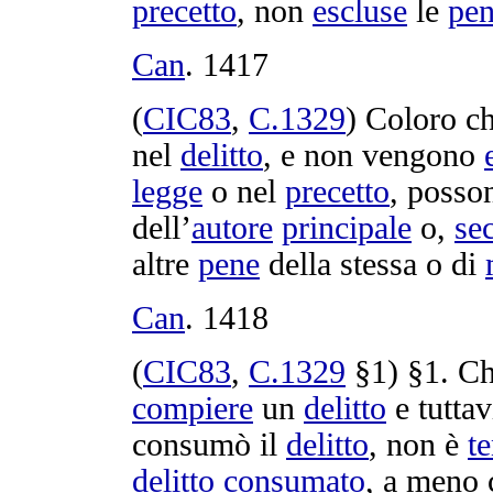
precetto
, non
escluse
le
pe
Can
.
1417
(
CIC83
,
C.
1329
) Coloro c
nel
delitto
, e non vengono
legge
o nel
precetto
, poss
dell’
autore
principale
o,
se
altre
pene
della stessa o di
Can
.
1418
(
CIC83
,
C.
1329
§1) §1. Ch
compiere
un
delitto
e tuttav
consumò
il
delitto
, non è
t
delitto
consumato
, a meno 