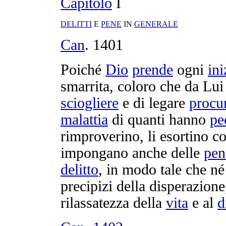
Capitolo
I
DELITTI
E
PENE
IN
GENERALE
Can
.
1401
Poiché
Dio
prende
ogni
ini
smarrita
, coloro che da Lu
sciogliere
e di
legare
procu
malattia
di quanti hanno
pe
rimproverino
, li
esortino
co
impongano
anche delle
pen
delitto
, in modo tale che né
precipizi
della
disperazione
rilassatezza
della
vita
e al
d