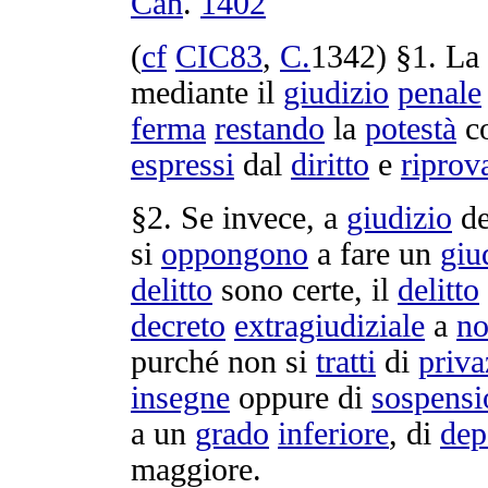
Can
.
1402
(
cf
CIC83
,
C.
1342
) §1. La
mediante il
giudizio
penale
ferma
restando
la
potestà
c
espressi
dal
diritto
e
riprov
§2. Se invece, a
giudizio
de
si
oppongono
a fare un
giu
delitto
sono certe, il
delitto
decreto
extragiudiziale
a
n
purché non si
tratti
di
priva
insegne
oppure di
sospensi
a un
grado
inferiore
, di
dep
maggiore.