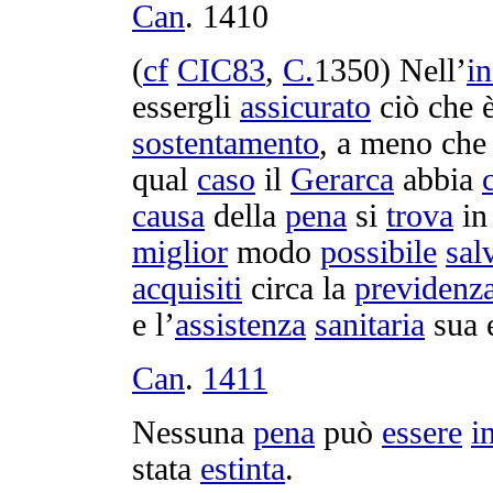
Can
.
1410
(
cf
CIC83
,
C.
1350
) Nell’
in
essergli
assicurato
ciò che 
sostentamento
, a meno che
qual
caso
il
Gerarca
abbia
causa
della
pena
si
trova
i
miglior
modo
possibile
sal
acquisiti
circa la
previdenz
e l’
assistenza
sanitaria
sua 
Can
.
1411
Nessuna
pena
può
essere
in
stata
estinta
.