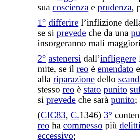
sua
coscienza
e
prudenza
, 
1°
differire
l’
inflizione
del
se si
prevede
che da una
pu
insorgeranno
mali
maggiori
2°
astenersi
dall’
infliggere
mite
, se il
reo
è
emendato
e
alla
riparazione
dello
scand
stesso
reo
è
stato
punito
su
si
prevede
che sarà
punito
;
(
CIC83
,
C.
1346
)
3°
conten
reo
ha
commesso
più
delitt
eccessivo
;