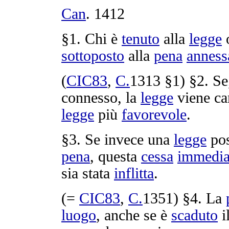
Can
.
1412
§1. Chi è
tenuto
alla
legge
sottoposto
alla
pena
anness
(
CIC83
,
C.
1313
§1) §2. Se
connesso
, la
legge
viene
ca
legge
più
favorevole
.
§3. Se invece una
legge
pos
pena
, questa
cessa
immedia
sia stata
inflitta
.
(=
CIC83
,
C.
1351
) §4. La
luogo
, anche se è
scaduto
i