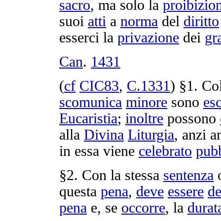
sacro
, ma solo la
proibizio
suoi
atti
a
norma
del
diritto
esserci la
privazione
dei
gr
Can
.
1431
(
cf
CIC83
,
C.
1331
) §1. Co
scomunica
minore
sono
esc
Eucaristia
;
inoltre
possono
alla
Divina
Liturgia
, anzi a
in essa viene
celebrato
pub
§2. Con la stessa
sentenza
o
questa
pena
,
deve
essere
de
pena
e, se
occorre
, la
durat