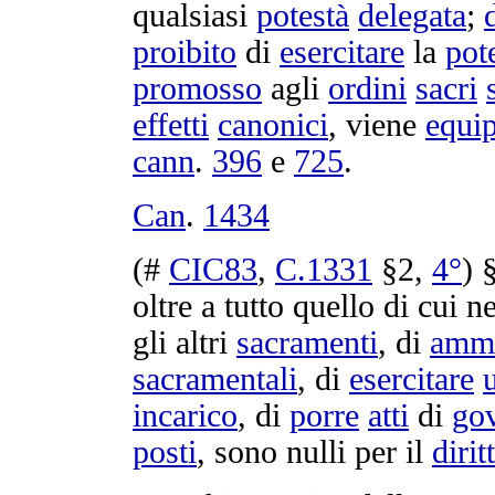
qualsiasi
potestà
delegata
;
proibito
di
esercitare
la
pot
promosso
agli
ordini
sacri
effetti
canonici
, viene
equip
cann
.
396
e
725
.
Can
.
1434
(#
CIC83
,
C.
1331
§2,
4°
) 
oltre a tutto quello di cui n
gli altri
sacramenti
, di
ammi
sacramentali
, di
esercitare
u
incarico
, di
porre
atti
di
go
posti
, sono nulli per il
dirit