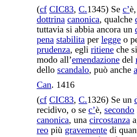
(
cf
CIC83
,
C.
1345
) Se
c’
è
dottrina
canonica
, qualche
tuttavia si abbia ancora un
pena
stabilita
per
legge
o p
prudenza
, egli
ritiene
che s
modo all’
emendazione
del
dello
scandalo
, può anche
Can
.
1416
(
cf
CIC83
,
C.
1326
) Se un
recidivo
, o se
c’
è,
secondo
canonica
, una
circostanza
a
reo
più
gravemente
di quan