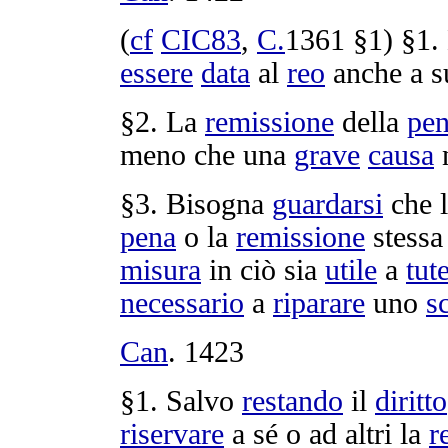
(
cf
CIC83
,
C.
1361
§1) §1.
essere
data
al
reo
anche a 
§2. La
remissione
della
pe
meno che una
grave
causa
§3. Bisogna
guardarsi
che 
pena
o la
remissione
stessa
misura
in ciò sia
utile
a
tut
necessario
a
riparare
uno
s
Can
.
1423
§1. Salvo
restando
il
diritto
riservare
a sé o ad altri la
r