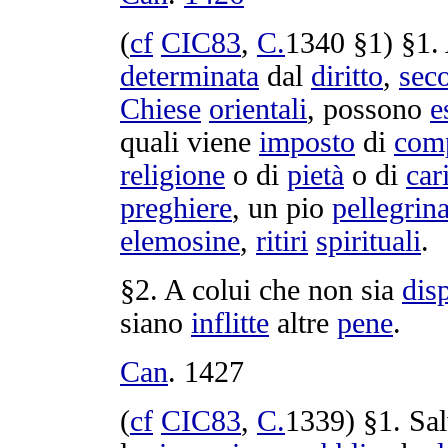
(
cf
CIC83
,
C.
1340
§1) §1.
determinata
dal
diritto
,
sec
Chiese
orientali
, possono
e
quali viene
imposto
di
com
religione
o di
pietà
o di
car
preghiere
, un
pio
pellegrin
elemosine
,
ritiri
spirituali
.
§2. A colui che non sia
dis
siano
inflitte
altre
pene
.
Can
.
1427
(
cf
CIC83
,
C.
1339
) §1. Sa