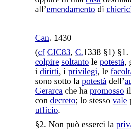
all’
emendamento
di
chieric
Can
.
1430
(
cf
CIC83
,
C.
1338
§1) §1.
colpire
soltanto
le
potestà
, 
i
diritti
, i
privilegi
, le
facolt
sono sotto la
potestà
dell’
a
Gerarca
che ha
promosso
i
con
decreto
; lo stesso
vale
p
ufficio
.
§2. Non può esserci la
priv