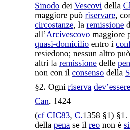
Sinodo
dei
Vescovi
della
C
maggiore può
riservare
, c
circostanze
, la
remissione
d
all’
Arcivescovo
maggiore p
quasi-domicilio
entro i
conf
resiedono
; nessun altro pu
altri la
remissione
delle
pen
non con il
consenso
della
S
§2. Ogni
riserva
dev’
esser
Can
.
1424
(
cf
CIC83
,
C.
1358
§1) §1.
della
pena
se il
reo
non è
s