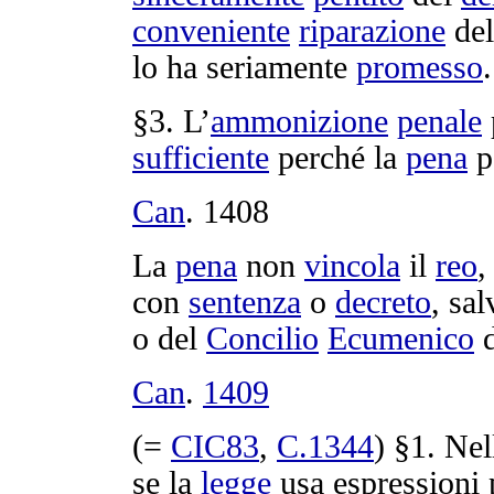
conveniente
riparazione
de
lo ha
seriamente
promesso
.
§3. L’
ammonizione
penale
sufficiente
perché la
pena
p
Can
.
1408
La
pena
non
vincola
il
reo
,
con
sentenza
o
decreto
, sal
o del
Concilio
Ecumenico
Can
.
1409
(=
CIC83
,
C.
1344
) §1. Nel
se la
legge
usa
espressioni