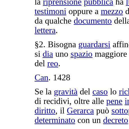
la
riprensione
pubblica
ha
testimoni
oppure a
mezzo
d
da qualche
documento
dell
lettera
.
§2. Bisogna
guardarsi
affin
si
dia
uno
spazio
maggiore 
del
reo
.
Can
.
1428
Se la
gravità
del
caso
lo
ri
di
recidivi
, oltre alle
pene
i
diritto
, il
Gerarca
può
sotto
determinato
con un
decreto