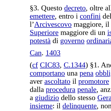
§3. Questo
decreto
, oltre a
emettere
, entro i
confini
del
l’
Arcivescovo
maggiore, il
Superiore
maggiore di un
i
potestà
di
governo
ordinari
Can
.
1403
(
cf
CIC83
,
C.
1344
) §1. An
comportano
una
pena
obbli
aver
ascoltato
il
promotore
dalla
procedura
penale
, anz
a
giudizio
dello stesso
Gera
insieme
: il
delinquente
, no