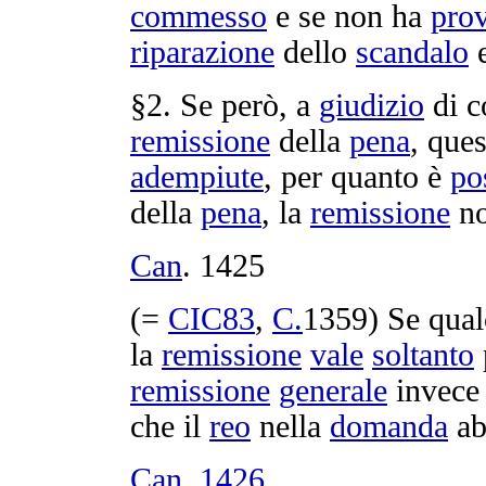
commesso
e se non ha
pro
riparazione
dello
scandalo
e
§2. Se però, a
giudizio
di c
remissione
della
pena
, que
adempiute
, per quanto è
po
della
pena
, la
remissione
no
Can
.
1425
(=
CIC83
,
C.
1359
) Se qua
la
remissione
vale
soltanto
remissione
generale
invec
che il
reo
nella
domanda
ab
Can
.
1426