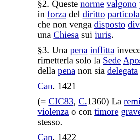
§2. Queste
norme
valgono
in
forza
del
diritto
particola
che non venga
disposto
di
una
Chiesa
sui
iuris
.
§3. Una
pena
inflitta
invece
rimetterla
solo la
Sede
Apos
della
pena
non sia
delegata
Can
.
1421
(=
CIC83
,
C.
1360
) La
remi
violenza
o con
timore
grav
stesso.
Can
.
1422