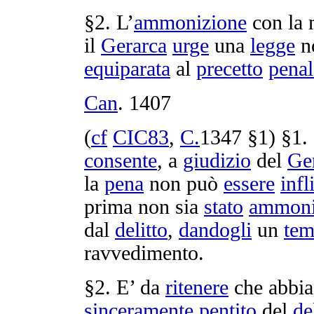
§2. L’
ammonizione
con la
il
Gerarca
urge
una
legge
n
equiparata
al
precetto
penal
Can
.
1407
(
cf
CIC83
,
C.
1347
§1) §1.
consente
, a
giudizio
del
Ge
la
pena
non può
essere
infl
prima non sia
stato
ammoni
dal
delitto
,
dandogli
un
te
ravvedimento
.
§2. E’ da
ritenere
che abbi
sinceramente
pentito
del
de