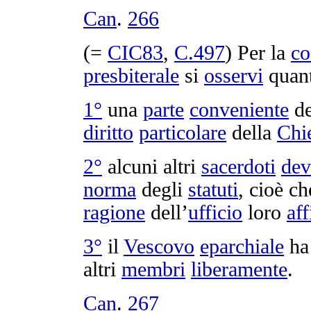
Can
.
266
(=
CIC83
,
C.
497
) Per la
co
presbiterale
si
osservi
quan
1°
una
parte
conveniente
d
diritto
particolare
della
Chi
2°
alcuni altri
sacerdoti
de
norma
degli
statuti
, cioè c
ragione
dell’
ufficio
loro
aff
3°
il
Vescovo
eparchiale
h
altri
membri
liberamente
.
Can
.
267