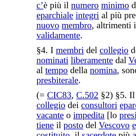
c’
è più il
numero
minimo
d
eparchiale
integri
al più pre
nuovo
membro
, altrimenti 
validamente
.
§4. I
membri
del
collegio
d
nominati
liberamente
dal
V
al
tempo
della
nomina
, so
presbiterale
.
(=
CIC83
,
C.
502
§2) §5. I
collegio
dei
consultori
epar
vacante
o
impedita
[lo
pres
tiene
il
posto
del
Vescovo
e
costituito
, il
sacerdote
più