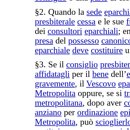
§2. Quando la
sede
eparchi
presbiterale
cessa
e le sue
f
dei
consultori
eparchiali
; e
presa
del
possesso
canonic
eparchiale
deve
costituire
u
§3. Se il
consiglio
presbite
affidatagli
per il
bene
dell’
gravemente
, il
Vescovo
epa
Metropolita
oppure, se si
tr
metropolitana
, dopo aver
c
anziano
per
ordinazione
ep
Metropolita
, può
scioglierl