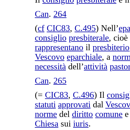
Can
.
264
(
cf
CIC83
,
C.
495
) Nell’
epa
consiglio
presbiterale
, cio
rappresentano
il
presbiterio
Vescovo
eparchiale
, a
nor
necessità
dell’
attività
pasto
Can
.
265
(=
CIC83
,
C.
496
) Il
consig
statuti
approvati
dal
Vesco
norme
del
diritto
comune
e
Chiesa
sui
iuris
.