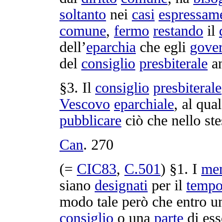
soltanto
nei
casi
espressam
comune
,
fermo
restando
il
dell’
eparchia
che egli
gove
del
consiglio
presbiterale
an
§3. Il
consiglio
presbiterale
Vescovo
eparchiale
, al qua
pubblicare
ciò che nello st
Can
.
270
(=
CIC83
,
C.
501
) §1. I
me
siano
designati
per il
temp
modo tale però che entro 
consiglio
o una
parte
di ess