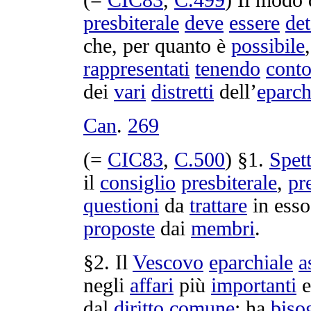
(=
CIC83
,
C.
499
) Il modo
presbiterale
deve
essere
de
che, per quanto è
possibile
rappresentati
tenendo
cont
dei
vari
distretti
dell’
eparch
Can
.
269
(=
CIC83
,
C.
500
) §1.
Spet
il
consiglio
presbiterale
,
pr
questioni
da
trattare
in ess
proposte
dai
membri
.
§2. Il
Vescovo
eparchiale
a
negli
affari
più
importanti
dal
diritto
comune
; ha
biso