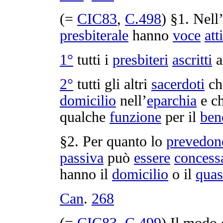
(=
CIC83
,
C.
498
) §1. Nell
presbiterale
hanno
voce
att
1°
tutti i
presbiteri
ascritti
a
2°
tutti gli altri
sacerdoti
ch
domicilio
nell’
eparchia
e c
qualche
funzione
per il
ben
§2. Per quanto lo
prevedon
passiva
può
essere
concess
hanno il
domicilio
o il
quas
Can
.
268