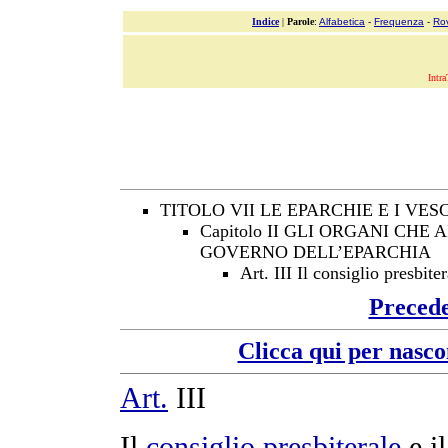
Indice
|
Parole
:
Alfabetica
-
Frequenza
-
Ro
Intra
TITOLO VII LE EPARCHIE E I VES
Capitolo II GLI ORGANI CH
GOVERNO DELL’EPARCHIA
Art. III Il consiglio presbite
Preced
Clicca qui per nasco
Art.
III
Il
consiglio
presbiterale
e i