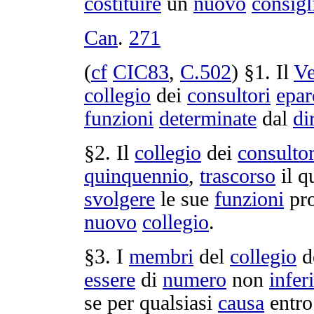
costituire
un
nuovo
consigl
Can
.
271
(
cf
CIC83
,
C.
502
) §1. Il
V
collegio
dei
consultori
epar
funzioni
determinate
dal
di
§2. Il
collegio
dei
consultor
quinquennio
,
trascorso
il q
svolgere
le sue
funzioni
pro
nuovo
collegio
.
§3. I
membri
del
collegio
d
essere
di
numero
non
infer
se per qualsiasi
causa
entr