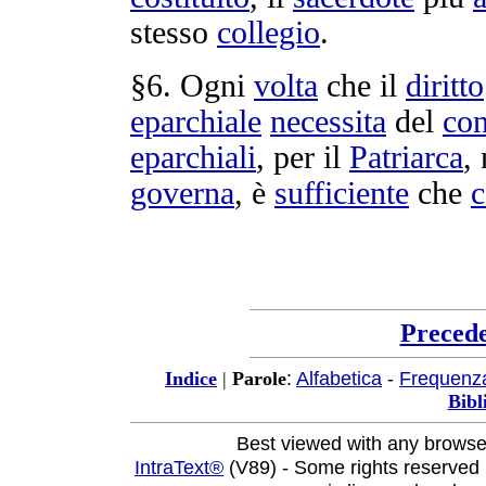
stesso
collegio
.
§6. Ogni
volta
che il
diritto
eparchiale
necessita
del
co
eparchiali
, per il
Patriarca
,
governa
, è
sufficiente
che
c
Preced
:
Alfabetica
-
Frequenz
Indice
|
Parole
Bibl
Best viewed with any browse
IntraText®
(V89) - Some rights reserved