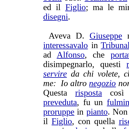
ed il
Figlio
; ma le
mi
disegni
.
Aveva D.
Giuseppe
interessavalo
in
Tribuna
ad
Alfonso
, che
porta
disimpegnarlo
, questi
servire
da chi volete, c
me: Io altro
negozio
non
Questa
risposta
cos
preveduta
, fu un
fulmi
proruppe
in
pianto
. Non
il
Figlio
, con quella
ri