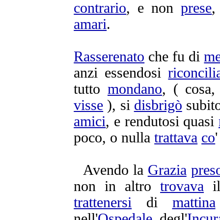
contrario
, e non
prese
,
amari
.
Rasserenato
che fu di
me
anzi essendosi
riconcili
tutto
mondano
, ( cosa
visse
), si
disbrigò
subito
amici
, e
rendutosi
quasi
poco, o nulla
trattava
co
Avendo la
Grazia
pres
non in altro
trovava
i
trattenersi
di
mattina
nell'
Ospedale
degl'
Incur