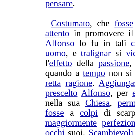
pensare
.
Costumato
, che
fosse
attento
in
promovere
i
Alfonso
lo fu in tali
c
uomo
, e
tralignar
si
vi
l'
effetto
della
passione
,
quando a
tempo
non s
retta
ragione
.
Aggiunga
prescelto
Alfonso
, per
nella sua
Chiesa
,
perm
fosse
a
colpi
di
scarp
maggiormente
perfezion
occhi
suoi.
Scambievoli