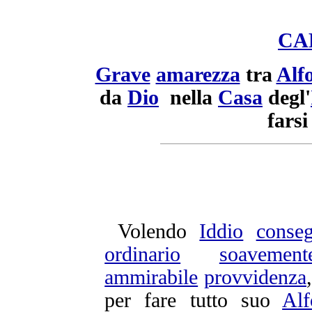
CA
Grave
amarezza
tra
Alf
da
Dio
nella
Casa
degl'
fars
Volendo
Iddio
conseg
ordinario
soavement
ammirabile
provvidenza
per fare tutto suo
Alf