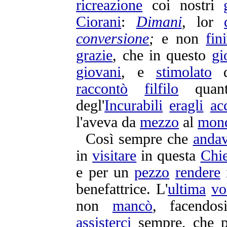
ricreazione
coi nostri
Ciorani
:
Dimani
,
lor
conversione
;
e non
fin
grazie
, che in questo
gi
giovani
, e
stimolato
d
raccontò
filfilo
quan
degl'
Incurabili
eragli
ac
l'aveva da
mezzo
al
mon
Così sempre che
anda
in
visitare
in questa
Chi
e per un
pezzo
rendere
benefattrice
. L'
ultima
vo
non
mancò
, facendo
assisterci
sempre, che p