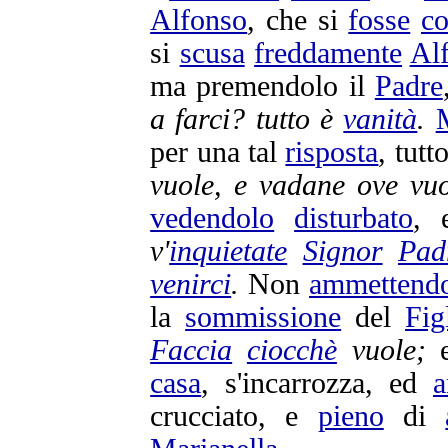
Alfonso
, che si
fosse
c
si
scusa
freddamente
Al
ma
premendolo
il
Padre
a farci? tutto è
vanità
.
per una tal
risposta
, tutt
vuole, e
vadane
ove vuo
vedendolo
disturbato
,
v'
inquietate
Signor
Pad
venirci
.
Non
ammettend
la
sommissione
del
Fig
Faccia
ciocchè
vuole;
casa
, s'
incarrozza
, ed
a
crucciato
, e
pieno
di