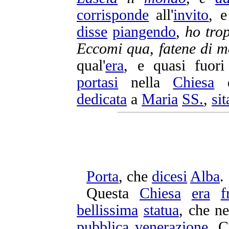
corrisponde
all'
invito
, 
disse
piangendo
, ho tr
Eccomi qua, fatene di me
qual'
era
, e quasi fuor
portasi
nella
Chiesa
d
dedicata
a
Maria
SS.
,
sit
Porta
, che
dicesi
Alba
.
Questa
Chiesa
era
f
bellissima
statua
, che n
pubblica
venerazione
. 