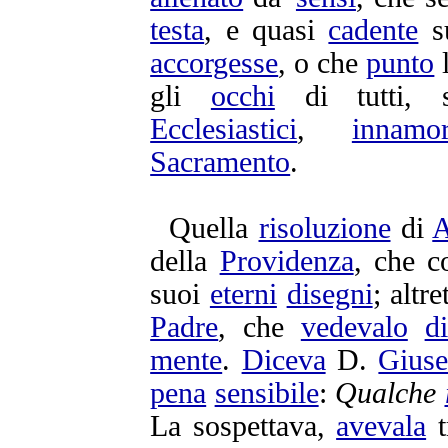
testa
, e quasi
cadente
s
accorgesse
, o che
punto
gli
occhi
di tutti, s
Ecclesiastici
,
innamor
Sacramento
.
Quella
risoluzione
di
A
della
Providenza
, che c
suoi
eterni
disegni
; altr
Padre
, che
vedevalo
di
mente
.
Diceva
D.
Gius
pena
sensibile
:
Qualche
La
sospettava
,
avevala
t