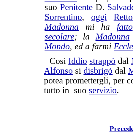
suo
Penitente
D.
Salvad
Sorrentino
,
oggi
Retto
Madonna
mi ha
fatto
secolare
; la
Madonna
Mondo
, ed a farmi
Eccle
Così
Iddio
strappò
dal
Alfonso
si
disbrigò
dal
potea
promettergli
, per c
tutto in suo
servizio
.
Preced