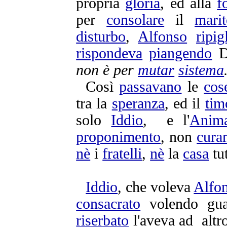
propria
gloria
, ed alla
f
per
consolare
il
mari
disturbo
,
Alfonso
ripig
rispondeva
piangendo
D
non è per
mutar
sistema
Così
passavano
le
cos
tra la
speranza
, ed il
tim
solo
Iddio
, e l'
Anim
proponimento
, non
cura
nè
i
fratelli
,
nè
la
casa
tut
Iddio
, che voleva
Alfo
consacrato
volendo
gua
riserbato
l'aveva ad altr