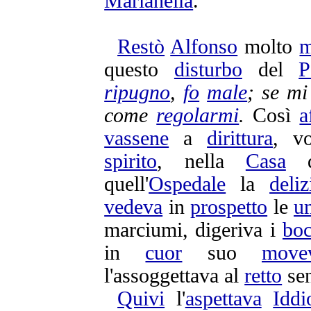
Marianella
.
Restò
Alfonso
molto
m
questo
disturbo
del
P
ripugno
,
fo
male
; se m
come
regolarmi
.
Così
a
vassene
a
dirittura
, v
spirito
, nella
Casa
de
quell'
Ospedale
la
deliz
vedeva
in
prospetto
le
u
marciumi
,
digeriva
i
boc
in
cuor
suo
move
l'
assoggettava
al
retto
se
Quivi
l'
aspettava
Iddi