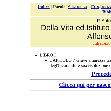
:
Alfabetica
-
Frequenz
Indice
|
Parole
Bibl
P. Ant
Della Vita ed Istitut
Alfonso
IntraText 
LIBRO I
CAPITOLO 7 Grave amarezza tra A
degl'Incurabili: e sua risoluzione 
Preced
Clicca qui per nasco