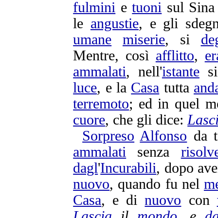
fulmini
e
tuoni
sul
Sina
le
angustie
, e gli
sdegn
umane
miserie
, si
de
Mentre, così
afflitto
,
er
ammalati
, nell'
istante
s
luce
, e la
Casa
tutta
and
terremoto
; ed in quel 
cuore
, che gli dice:
Lasc
Sorpreso
Alfonso
da t
ammalati
senza
risolv
dagl
'
Incurabili
, dopo av
nuovo
, quando fu nel
m
Casa
, e di
nuovo
con
Lascia
il
mondo
, e
da