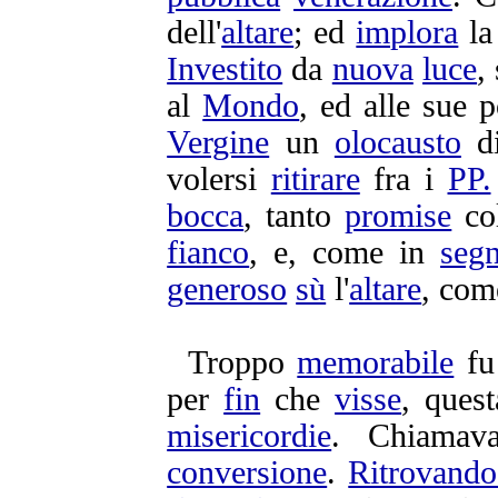
dell'
altare
; ed
implora
l
Investito
da
nuova
luce
,
al
Mondo
, ed alle sue
p
Vergine
un
olocausto
d
volersi
ritirare
fra i
PP.
bocca
, tanto
promise
co
fianco
, e, come in
seg
generoso
sù
l'
altare
, com
Troppo
memorabile
fu
per
fin
che
visse
, ques
misericordie
.
Chiamava
conversione
.
Ritrovando