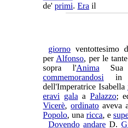
de'
primi
.
Era
il
giorno
ventottesimo
d
per
Alfonso
, per le tant
sopra l'
Anima
Sua 
commemorandosi
i
dell'
Imperatrice
Isabella
eravi
gala
a
Palazzo
; e
Vicerè
,
ordinato
aveva a
Popolo
, una
ricca
, e
sup
Dovendo
andare
D.
G