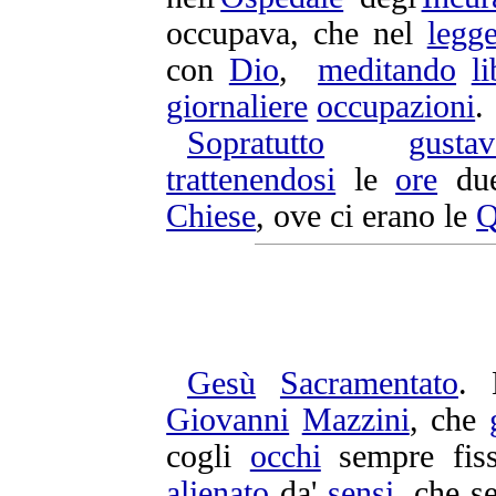
occupava
, che nel
legge
con
Dio
,
meditando
li
giornaliere
occupazioni
.
Sopratutto
gustav
trattenendosi
le
ore
due
Chiese
, ove ci erano le
Q
Gesù
Sacramentato
.
Giovanni
Mazzini
, che
cogli
occhi
sempre
fis
alienato
da'
sensi
, che s