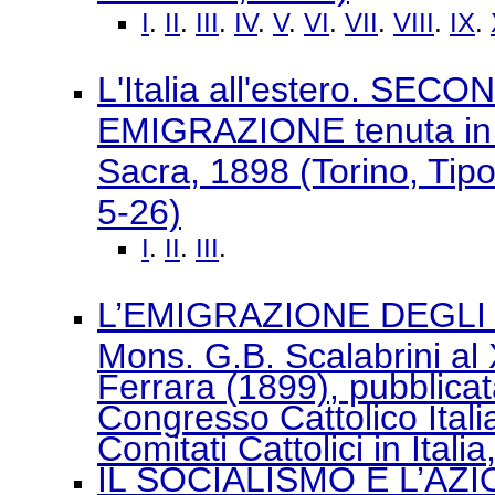
I
.
II
.
III
.
IV
.
V
.
VI
.
VII
.
VIII
.
IX
.
L'Italia all'estero. 
EMIGRAZIONE tenuta in To
Sacra, 1898 (Torino, Tipo
5-26)
I
.
II
.
III
.
L’EMIGRAZIONE DEGLI O
Mons. G.B. Scalabrini al 
Ferrara (1899), pubblicat
Congresso Cattolico Ital
Comitati Cattolici in Ital
IL SOCIALISMO E L’AZI