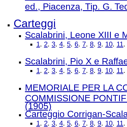
ed., Piacenza, Tip. G. Te
Carteggi
Scalabrini, Leone XIII e
1
.
2
.
3
.
4
.
5
.
6
.
7
.
8
.
9
.
10
.
11
Scalabrini, Pio X e Raffa
1
.
2
.
3
.
4
.
5
.
6
.
7
.
8
.
9
.
10
.
11
MEMORIALE PER LA CO
COMMISSIONE PONTIFI
(1905)
Carteggio Corrigan-Scala
1
.
2
.
3
.
4
.
5
.
6
.
7
.
8
.
9
.
10
.
11