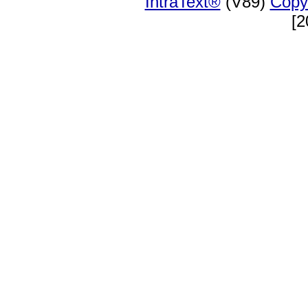
IntraText®
(V89)
Copy
[2