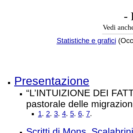
- 
Vedi anch
Statistiche e grafici
(Occo
Presentazione
“L’INTUIZIONE DEI FATTI
pastorale delle migrazio
1
.
2
.
3
.
4
.
5
.
6
.
7
.
Scritti di Mons. Scalabrin