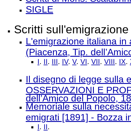
SIGLE
Scritti sull'emigrazione
L'emigrazione italiana in
(Piacenza, Tip. dell’Amic
I
.
II
.
III
.
IV
.
V
.
VI
.
VII
.
VIII
.
IX
.
Il disegno di legge sulla 
OSSERVAZIONI E PROPOS
dell’Amico del Popolo, 18
Memoriale sulla necessità
emigrati [1891] - Bozza i
I
.
II
.