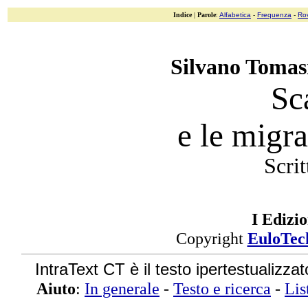
Indice
|
Parole
:
Alfabetica
-
Frequenza
-
Ro
Silvano Tomasi
Sc
e le migr
Scrit
I Edizi
Copyright
EuloTec
IntraText CT è il testo ipertestualizza
Aiuto
:
In generale
-
Testo e ricerca
-
Lis