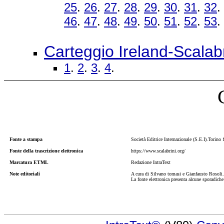
25
.
26
.
27
.
28
.
29
.
30
.
31
.
32
.
46
.
47
.
48
.
49
.
50
.
51
.
52
.
53
.
Carteggio Ireland-Scalabr
1
.
2
.
3
.
4
.
Fonte a stampa
Società Editrice Internazionale (S.E.I).Torino
Fonte della trascrizione elettronica
https://www.scalabrini.org/
Marcatura ETML
Redazione IntraText
Note editoriali
A cura di Silvano tomasi e Gianfausto Rosoli.
La fonte elettronica presenta alcune sporadiche 