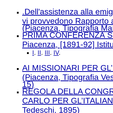
.Dell'assistenza alla emig
vi provvedono Rapporto a
(Piacenza, Tipografia Mar
PRIMA CONFERENZA S
Piacenza, [1891-92] Isti
I
.
II
.
III
.
IV
.
AI MISSIONARI PER GL
(Piacenza, Tipografia Ve
15)
REGOLA DELLA CONGRE
CARLO PER GL’ITALIANI 
Tedeschi, 1895)