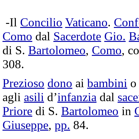
-Il
Concilio
Vaticano
.
Conf
Como
dal
Sacerdote
Gio.
Ba
di S.
Bartolomeo
,
Como
, c
308
.
Prezioso
dono
ai
bambini
agli
asili
d’
infanzia
dal
sace
Priore
di S.
Bartolomeo
in
Giuseppe
,
pp.
84.