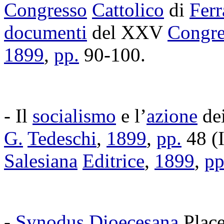
Congresso
Cattolico
di
Ferr
documenti
del
XXV
Congre
1899
,
pp.
90-100.
- Il
socialismo
e l’
azione
de
G.
Tedeschi
,
1899
,
pp.
48 (
Salesiana
Editrice
,
1899
,
pp
-
Synodus
Dioecesana
Plac