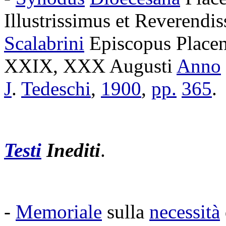
Illustrissimus
et
Reverendis
Scalabrini
Episcopus
Placen
XXIX
,
XXX
Augusti
Anno
J
.
Tedeschi
,
1900
,
pp.
365
.
Testi
Inediti
.
-
Memoriale
sulla
necessità