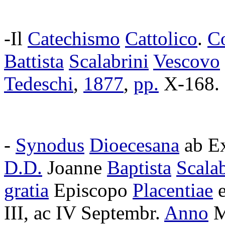
-Il
Catechismo
Cattolico
.
Co
Battista
Scalabrini
Vescovo
Tedeschi
,
1877
,
pp.
X-168
.
-
Synodus
Dioecesana
ab
Ex
D.D.
Joanne
Baptista
Scalab
gratia
Episcopo
Placentiae
e
III, ac IV
Septembr
.
Anno