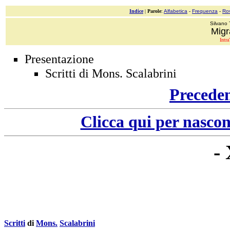
Indice
|
Parole
:
Alfabetica
-
Frequenza
-
Ro
Silvano 
Migr
Intra
Presentazione
Scritti di Mons. Scalabrini
Precede
Clicca qui per nascon
-
Scritti
di
Mons.
Scalabrini