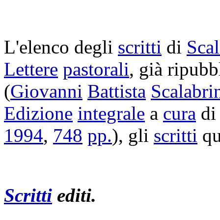
L'
elenco
degli
scritti
di
Scal
Lettere
pastorali
, già
ripubb
(
Giovanni
Battista
Scalabri
Edizione
integrale
a
cura
d
1994
,
748
pp.
), gli
scritti
qu
Scritti
editi
.