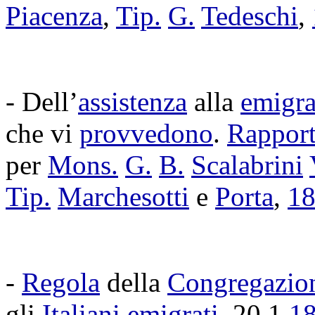
Piacenza
,
Tip.
G.
Tedeschi
,
- Dell’
assistenza
alla
emigra
che vi
provvedono
.
Rappor
per
Mons.
G.
B.
Scalabrini
Tip.
Marchesotti
e
Porta
,
1
-
Regola
della
Congregazio
gli
Italiani
emigrati
, 20.1.
1