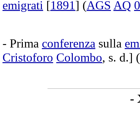
emigrati
[
1891
] (
AGS
AQ
- Prima
conferenza
sulla
em
Cristoforo
Colombo
, s. d.] (
-