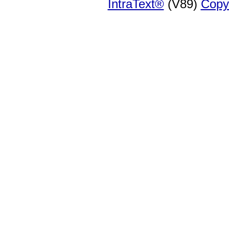
IntraText®
(V89)
Copy