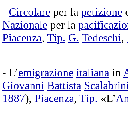
-
Circolare
per la
petizione
Nazionale
per la
pacificazi
Piacenza
,
Tip.
G.
Tedeschi
,
- L’
emigrazione
italiana
in
Giovanni
Battista
Scalabrin
1887
),
Piacenza
,
Tip.
«L’
Am