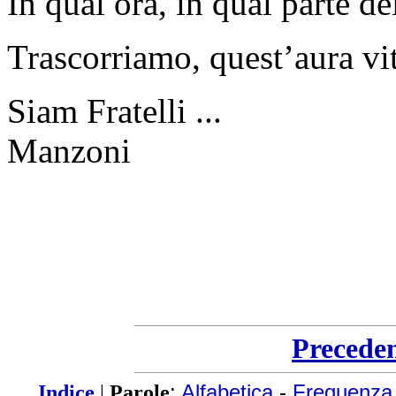
In qual ora, in qual parte de
Trascorriamo, quest’aura vit
Siam Fratelli ...
Manzoni
Precede
Indice
|
Parole
:
Alfabetica
-
Frequenza