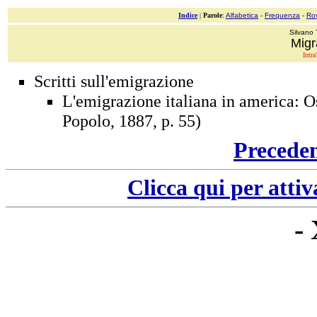
Indice
|
Parole
:
Alfabetica
-
Frequenza
-
Ro
Silvano 
Migr
Intra
Scritti sull'emigrazione
L'emigrazione italiana in america: O
Popolo, 1887, p. 55)
Precede
Clicca qui per attiv
-