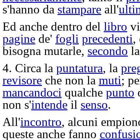
s'hanno da
stampare
all'
ult
Ed anche dentro del
libro
vi
pagine
de'
fogli
precedenti
,
bisogna
mutarle
,
secondo
la
4. Circa la
puntatura
, la
pre
revisore
che non la
muti
; p
mancandoci
qualche
punto
non s'
intende
il
senso
.
All'
incontro
, alcuni
empion
queste anche fanno
confusi