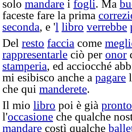
solo
mandare
i
fogli
. Ma
bu
faceste fare la prima
correz
seconda
, e '
l
libro
verrebbe
Del
resto
faccia
come
megli
rappresentarle
ciò per
onor
stamperia
, ed acciocché ab
mi
esibisco
anche a
pagare
che qui
manderete
.
Il mio
libro
poi è già
pronto
l'
occasione
che qualche nos
mandare
costì qualche
balle