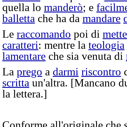
quella lo
manderò
; e
facilm
balletta
che ha da
mandare
Le
raccomando
poi di
mette
caratteri
: mentre la
teologia
lamentare
che sia venuta di
La
prego
a
darmi
riscontro
d
scritta
un'altra. [Mancano du
la lettera.]
Conforme all'originale che 