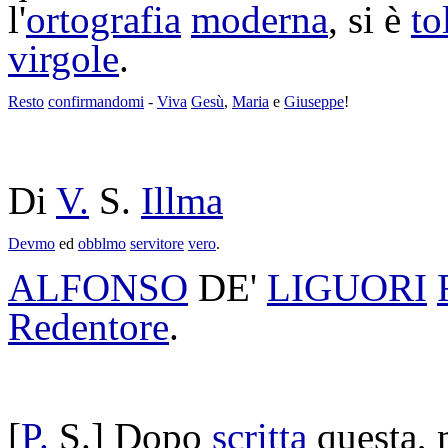
l'
ortografia
moderna
, si è
to
virgole
.
Resto
confirmandomi
-
Viva
Gesù
,
Maria
e
Giuseppe
!
Di
V.
S.
Illma
Devmo
ed
obblmo
servitore
vero
.
ALFONSO
DE'
LIGUORI
Redentore
.
[
P.
S.] Dopo
scritta
questa, 