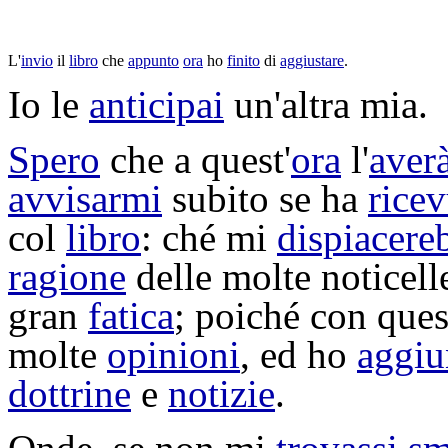
L'
invio
il
libro
che
appunto
ora
ho
finito
di
aggiustare
.
Io le
anticipai
un'altra mia.
Spero
che a quest'
ora
l'
aver
avvisarmi
subito se ha
ricev
col
libro
: ché mi
dispiacere
ragione
delle molte
noticell
gran
fatica
; poiché con que
molte
opinioni
, ed ho
aggiu
dottrine
e
notizie
.