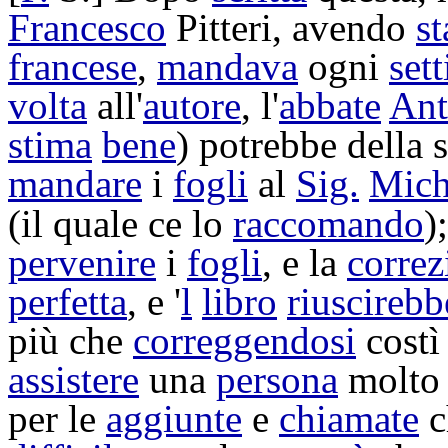
Francesco
Pitteri
, avendo
s
francese
,
mandava
ogni
set
volta
all'
autore
, l'
abbate
Ant
stima
bene
) potrebbe della 
mandare
i
fogli
al
Sig.
Mich
(il quale ce lo
raccomando
)
pervenire
i
fogli
, e la
correz
perfetta
, e '
l
libro
riuscirebb
più che
correggendosi
costì
assistere
una
persona
molt
per le
aggiunte
e
chiamate
c