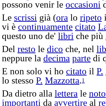
possono venir le
occasioni
Le
scrissi
già (
ora
lo
ripeto
i
vi è
continuamente
citato
L
questo uno de'
libri
che più
Del
resto
le
dico
che, nel
li
neppure la
decima
parte
di q
E non solo vi ho
citato
il
P.
lo stesso
P.
Mazzotta
.
1
Da dietro alla
lettera
le
noto
importanti
da
avvertire
al
re