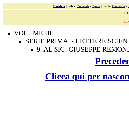
Copertina
|
Indice
:
Generale
-
Opera
|
Parole
:
Alfabetica
-
S. A
Intra
VOLUME III
SERIE PRIMA. - LETTERE SCIEN
9. AL SIG. GIUSEPPE REMOND
Precede
Clicca qui per nascon