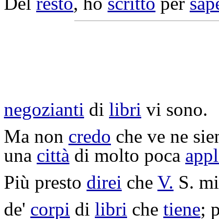
Del
resto
, ho
scritto
per
sap
negozianti
di
libri
vi sono.
Ma non
credo
che ve ne sie
una
città
di molto poca
appl
Più presto
direi
che
V.
S. m
de'
corpi
di
libri
che
tiene
; 