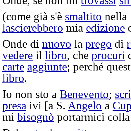
Onde, se non mi
trovassi
sm
(come già s'è
smaltito
nella
lascierebbero
mia
edizione
e
Onde di
nuovo
la
prego
di
vedere
il
libro
, che
procuri
d
carte
aggiunte
; perché quest
libro
.
Io non sto a
Benevento
;
scr
presa
ivi [a S.
Angelo
a
Cup
mi
bisognò
portarmici
coll