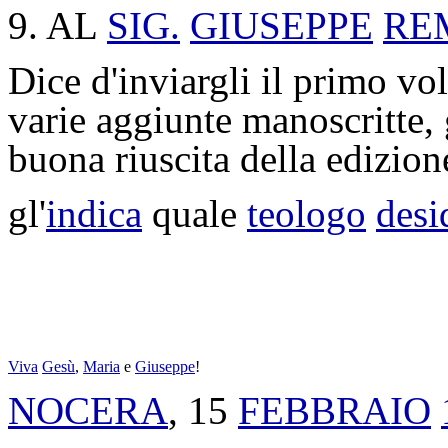
9. AL
SIG.
GIUSEPPE
RE
Dice d'inviargli il primo v
varie aggiunte manoscritte, 
buona riuscita della edizione
gl'
indica
quale
teologo
desi
Viva
Gesù
,
Maria
e
Giuseppe
!
NOCERA
, 15
FEBBRAIO