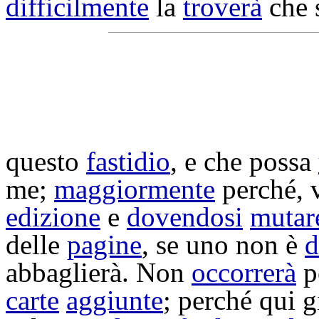
difficilmente
la
troverà
che 
questo
fastidio
, e che possa
me;
maggiormente
perché, 
edizione
e
dovendosi
mutar
delle
pagine
, se uno non è
d
abbaglierà
. Non
occorrerà
p
carte
aggiunte
; perché qui 