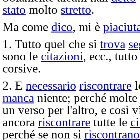
stato
molto
stretto
.
Ma come
dico
, mi è
piaciut
1. Tutto quel che si
trova
se
sono le
citazioni
, ecc., tutt
corsive
.
2. E
necessario
riscontrare
l
manca
niente; perché molt
un verso per l'altro, e così
ancora
riscontrare
tutte le
ci
perché se non si
riscontrano