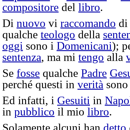
compositore
del
libro
.
Di
nuovo
vi
raccomando
di
qualche
teologo
della
sente
oggi
sono i
Domenicani
); 
sentenza
, ma mi
tengo
alla
Se
fosse
qualche
Padre
Gesu
perché questi in
verità
son
Ed infatti, i
Gesuiti
in
Napo
in
pubblico
il mio
libro
.
Solamente alcuni han
detto