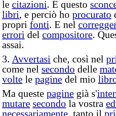
le
citazioni
. E questo
sconce
libri
, e perciò ho
procurato
propri
fonti
. E nel
corregge
errori
del
compositore
. Que
assai.
3.
Avvertasi
che, così nel
pr
come nel
secondo
delle
mat
volte
le
pagine
del mio
libr
Ma queste
pagine
già s'
inte
mutare
secondo
la vostra
ed
necessariamente
, tanto il
pr