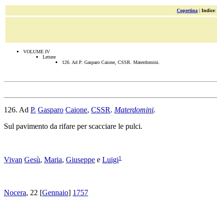
Copertina
|
Indice
VOLUME IV
Lettere
126. Ad P. Gasparo Caione, CSSR. Materdomini.
126. Ad
P.
Gasparo
Caione
,
CSSR
.
Materdomini
.
Sul pavimento da rifare per scacciare le pulci.
1
Vivan
Gesù
,
Maria
,
Giuseppe
e
Luigi
Nocera
, 22 [
Gennaio
]
1757