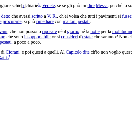
3
ggiore
schie
[
r
]
chiarie
.
Vedete
, se se gli può far
dire
Messa
, perché io 
a
detto
che avessi
scritto
a
V.
R.
, ch'ei volea che tutti i
pavimenti
si
fusse
e
procurarle
, si può
rimediare
con
mattoni
pestati
.
vani
, che non possono
riposare
né il
giorno
né la
notte
per la
moltitudin
ono
che sono
insopportabili
; or si
consideri
d'
estate
che saranno? Non ci 
pestati
, a poco a poco.
di
Ciorani
, e poi questi a quelli. Al
Capitolo
dite
ch'io non voglio ques
7
attis
.