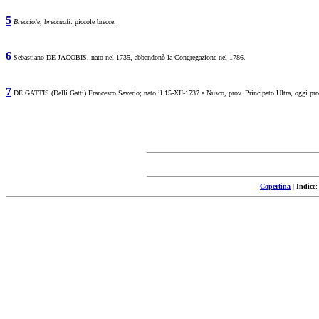
5
Brecciole, breccuoli
: piccole brecce.
6
Sebastiano DE JACOBIS, nato nel 1735, abbandonò la Congregazione nel 1786.
7
DE GATTIS (Delli Gatti) Francesco Saverio; nato il 15-XII-1737 a Nusco, prov. Principato Ultra, oggi prov
Copertina
|
Indice