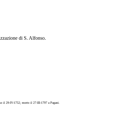
izzazione di S. Alfonso.
 il 29-IV-1752; morto il 27-III-1797 a Pagani.