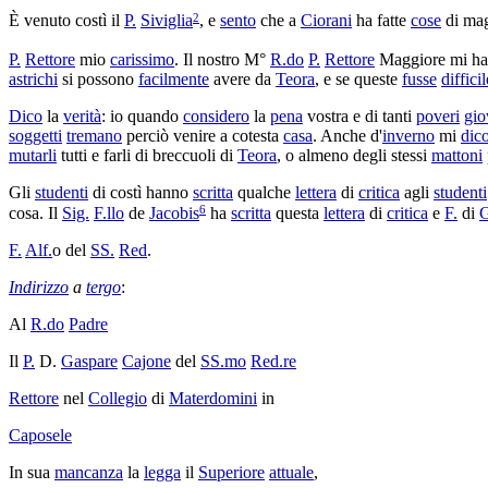
2
È venuto costì il
P.
Siviglia
, e
sento
che a
Ciorani
ha fatte
cose
di ma
P.
Rettore
mio
carissimo
. Il nostro
M°
R.
do
P.
Rettore
Maggiore mi h
astrichi
si possono
facilmente
avere da
Teora
, e se queste
fusse
difficil
Dico
la
verità
: io quando
considero
la
pena
vostra e di tanti
poveri
gio
soggetti
tremano
perciò venire a cotesta
casa
. Anche d'
inverno
mi
dic
mutarli
tutti e farli di
breccuoli
di
Teora
, o almeno degli stessi
mattoni
Gli
studenti
di costì hanno
scritta
qualche
lettera
di
critica
agli
studenti
6
cosa. Il
Sig.
F.
llo
de
Jacobis
ha
scritta
questa
lettera
di
critica
e
F.
di
G
F.
Alf.
o del
SS.
Red
.
Indirizzo
a
tergo
:
Al
R.
do
Padre
Il
P.
D.
Gaspare
Cajone
del
SS.mo
Red.re
Rettore
nel
Collegio
di
Materdomini
in
Caposele
In sua
mancanza
la
legga
il
Superiore
attuale
,