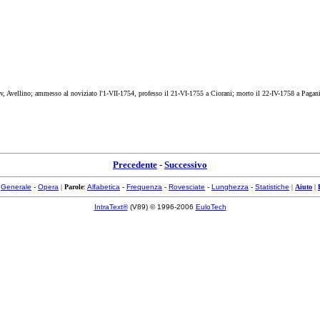
, Avellino; ammesso al noviziato l'1-VII-1754, professo il 21-VI-1755 a Ciorani; morto il 22-IV-1758 a Pagani
Precedente
-
Successivo
:
Generale
-
Opera
|
Parole
:
Alfabetica
-
Frequenza
-
Rovesciate
-
Lunghezza
-
Statistiche
|
Aiuto
|
IntraText®
(V89) © 1996-2006
EuloTech