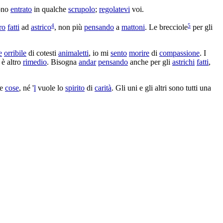
sono
entrato
in qualche
scrupolo
;
regolatevi
voi.
4
5
ro
fatti
ad
astrico
, non più
pensando
a
mattoni
. Le
brecciole
per gli
e
orribile
di cotesti
animaletti
, io mi
sento
morire
di
compassione
. I
è altro
rimedio
. Bisogna
andar
pensando
anche per gli
astrichi
fatti
,
te
cose
, né '
l
vuole lo
spirito
di
carità
. Gli uni e gli altri sono tutti una