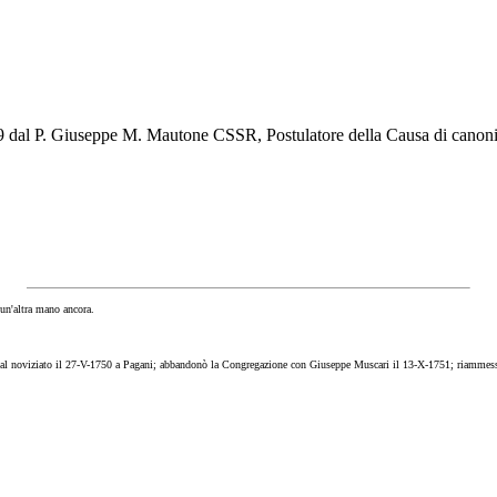
1839 dal P. Giuseppe M. Mautone CSSR, Postulatore della Causa di canon
a un'altra mano ancora.
al noviziato il 27-V-1750 a Pagani; abbandonò la Congregazione con Giuseppe Muscari il 13-X-1751; riammesso