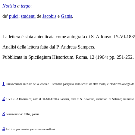
Notizia
a
tergo
:
de'
pulci
;
studenti
de
Jacobis
e
Gattis
.
La lettera è stata autenticata come autografa di S. Alfonso il 5-VI-
Analisi della lettera fatta dal P. Andreas Sampers.
Pubblicata in Spicilegium Historicum, Roma, 12 (1964) pp. 251-252.
1
L'invocazione iniziale della lettera e il secondo paragrafo sono scritti da altra mano; e l'Indirizzo a tergo d
2
SIVIGLIA Domenico; nato il 30-XII-1730 a Lancusi, terra di S. Severino, archidioc. di Salerno; ammesso 
3
Schierchiaria
: follia, pazzia.
4
Astrico
: pavimento grezzo senza mattoni.