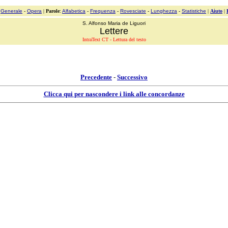
:
Generale
-
Opera
|
Parole
:
Alfabetica
-
Frequenza
-
Rovesciate
-
Lunghezza
-
Statistiche
|
Aiuto
|
S. Alfonso Maria de Liguori
Lettere
IntraText CT - Lettura del testo
Precedente
-
Successivo
Clicca qui per nascondere i link alle concordanze