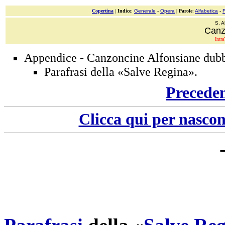
Copertina
|
Indice
:
Generale
-
Opera
|
Parole
:
Alfabetica
-
S. A
Canzo
Intra
Appendice - Canzoncine Alfonsiane dub
Parafrasi della «Salve Regina».
Precede
Clicca qui per nascon