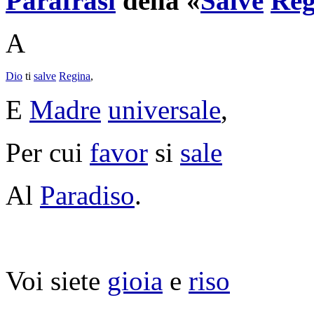
Parafrasi
della «
Salve
Reg
A
Dio
ti
salve
Regina
,
E
Madre
universale
,
Per cui
favor
si
sale
Al
Paradiso
.
Voi siete
gioia
e
riso