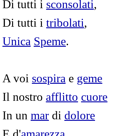
Di tutti i
sconsolati
,
Di tutti i
tribolati
,
Unica
Speme
.
A voi
sospira
e
geme
Il nostro
afflitto
cuore
In un
mar
di
dolore
E d'
amarezza
.