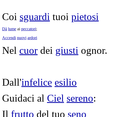
Coi
sguardi
tuoi
pietosi
Dà
lume
ai
peccatori
;
Accendi
nuovi
ardori
Nel
cuor
dei
giusti
ognor.
Dall'
infelice
esilio
Guidaci
al
Ciel
sereno
:
Il
frutto
del tuo
seno