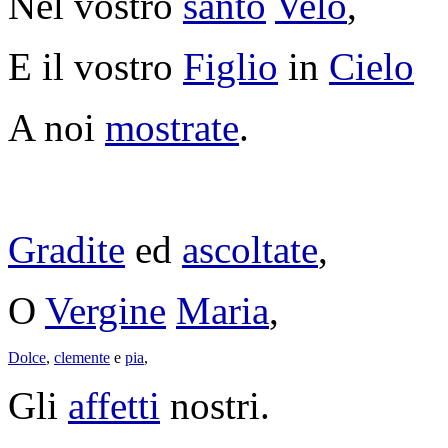
Nel vostro
santo
Velo
,
E il vostro
Figlio
in
Cielo
A noi
mostrate
.
Gradite
ed
ascoltate
,
O
Vergine
Maria
,
Dolce
,
clemente
e
pia
,
Gli
affetti
nostri.