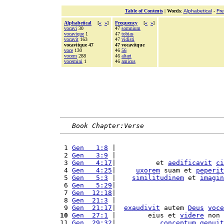
Table of Contents
|
Words
:
Alphabetical
-
Fr
Alphabetical
[
«
»
]
Frequency
[
«
»
]
vocavi
30
47
somnium
vocavique
1
47
tobias
vocavit
163
47
vidisti
vocavitque 47
47 vocavitque
voce
130
46
56
vocem
288
46
altari
vocemini
1
46
amicus
Book Chapter:Verse
 1 
Gen   1:8
 |                           
 2 
Gen   3:9
 |                           
 3 
Gen   4:17
|          et 
aedificavit
ci
 4 
Gen   4:25
|     
uxorem
 suam et 
peperit
 5 
Gen   5:3
 |    
similitudinem
 et 
imagin
 6 
Gen   5:29
|                           
 7 
Gen  12:18
|                           
 8 
Gen  21:3
 |                           
 9 
Gen  21:17
|  
exaudivit
 autem 
Deus
voce
10
Gen  27:1
 |        eius et 
videre
 non 
11 
Gen  29:32
|           
conceptum
genuit