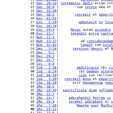
12 
Gen  29:33
| 
contemptui
dedit
 etiam ist
13 
Gen  30:8
 |         cum 
sorore
 mea et 
14 
Gen  32:30
|                           
15 
Gen  38:3
 |        
concepit
 et 
peperit
16 
Gen  41:51
|                           
17 
Exo   2:10
|          
adoptavit
in
locu
18 
Exo  10:24
|                           
19 
Exo  19:3
 |      
Moses
 autem 
ascendit
 
20
Exo  33:7
 |      
tetendit
extra
castra
21 
Num  11:3
 |                           
22 
Num  13:17
|           ad 
considerandam
23 
Num  32:42
|           
Canath
 cum 
vicul
24 
Deu   3:14
|       
terminos
Gesuri
 et 
M
25 
Deu   5:1
 |                           
26 
Deu  29:2
 |                           
27 
Deu  31:7
 |                           
28 
Ios   4:4
 |                           
29 
Iud   1:26
|         
aedificavit
 ibi 
ci
30
Iud   6:24
|          ibi 
Gedeon
altare
31 
Iud  16:19
|          
sinu
 suo reclinar
32 
1Sa   1:20
|   
concepit
Anna
 et 
peperit
33 
2Sa  18:18
|       erit 
monumentum
nomi
34 
1Re  18:3
 |                           
35 
2Re  10:20
|  
sanctificate
diem
sollemn
36 
2Re  12:7
 |                           
37 
2Re  14:7
 |     
adprehendit
Petram
in
38 
2Re  18:4
 |     
Israhel
adolebant
 ei 
i
39 
1Pa   7:16
|         
Maacha
uxor
Machir
40
1Pa  15:11
|                           
41 
1Pa  22:6
 |                           