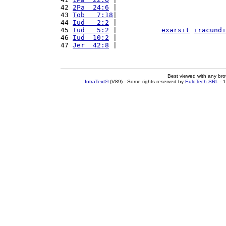
42 
2Pa  24:6
 |                           
43 
Tob   7:18
|                           
44 
Iud   2:2
 |                           
45 
Iud   5:2
 |           
exarsit
iracundi
46 
Iud  10:2
 |                           
47 
Jer  42:8
 |                           
Best viewed with any br
IntraText®
(V89) - Some rights reserved by
EuloTech SRL
- 1