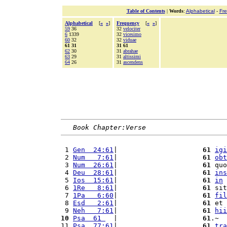
Table of Contents
|
Words
:
Alphabetical
-
Fr
Alphabetical
[
«
»
]
Frequency
[
«
»
]
59
36
32
velociter
6
1339
32
vicesimo
60
32
32
viduae
61 31
31 61
62
30
31
abrahae
63
29
31
altissimi
64
26
31
ascendens
Book Chapter:Verse
 1 
Gen  24:61
|                     
61
igi
 2 
Num   7:61
|                     
61
obt
 3 
Num  26:61
|                     
61
 quo
 4 
Deu  28:61
|                     
61
ins
 5 
Ios  15:61
|                     
61
in
 6 
1Re   8:61
|                     
61
 sit
 7 
1Pa   6:60
|                     
61
fil
 8 
Esd   2:61
|                     
61
 et 
 9 
Neh   7:61
|                     
61
hii
10
Psa  61 
  |                     
61
.~

11 
Psa  77:61
|                     
61
tra