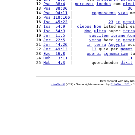
12 
Psa  88:4
  | 
percussi
foedus
 cum 
elect
13 
Psa  88:36
 |                       
36
 
14 
Psa  94:11
 |        
cognoscens
vias
 me
15 
Psa 118:106
|                          
16 
Isa  45:23
 |               
23
in
memet
17 
Isa  54:9
  |  
diebus
Noe
 istud mihi es
18 
Isa  54:9
  |     
Noe
ultra
 super 
terra
19 
Jer  11:5
  |       
suscitem
iuramentum
20
Jer  22:5
  |       
verba
 haec 
in
memet
21 
Jer  44:26
 |      
in
terra
Aegypti
 ecc
22 
Jer  49:13
 |        
13
 quia per 
memet
 
23 
Eze  16:8
  |      
operui
ignominiam
 tu
24 
Heb   3:11
 |                       
11
 
25 
Heb   4:3
  |        quemadmodum 
dixit
 
Best viewed with any br
IntraText®
(V89) - Some rights reserved by
EuloTech SRL
- 1