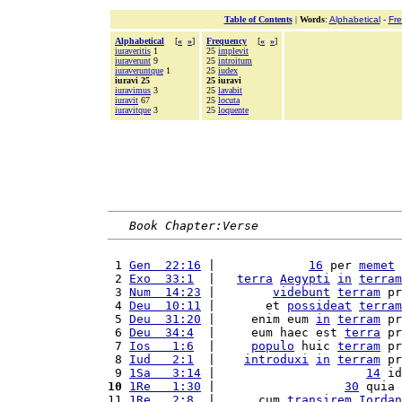
Table of Contents
|
Words
:
Alphabetical
-
Fr
Alphabetical
[
«
»
]
Frequency
[
«
»
]
iuraveritis
1
25
implevit
iuraverunt
9
25
introitum
iuraveruntque
1
25
iudex
iuravi 25
25 iuravi
iuravimus
3
25
lavabit
iuravit
67
25
locuta
iuravitque
3
25
loquente
Book Chapter:Verse
 1 
Gen  22:16
 |             
16
 per 
memet
 
 2 
Exo  33:1
  |   
terra
Aegypti
in
terram
 3 
Num  14:23
 |        
videbunt
terram
 pr
 4 
Deu  10:11
 |       et 
possideat
terram
 5 
Deu  31:20
 |     enim eum 
in
terram
 pr
 6 
Deu  34:4
  |     eum haec est 
terra
 pr
 7 
Ios   1:6
  |     
populo
 huic 
terram
 pr
 8 
Iud   2:1
  |    
introduxi
in
terram
 pr
 9 
1Sa   3:14
 |                     
14
 id
10
1Re   1:30
 |                  
30
 quia 
11 
1Re   2:8
  |      cum 
transirem
Iordan