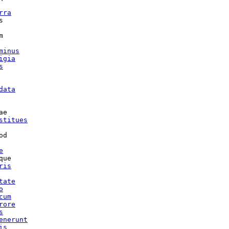
rra




minus
igia
s
data
ae

stitues
od

e
ris
tate
o
cum
rore
s
enerunt
is