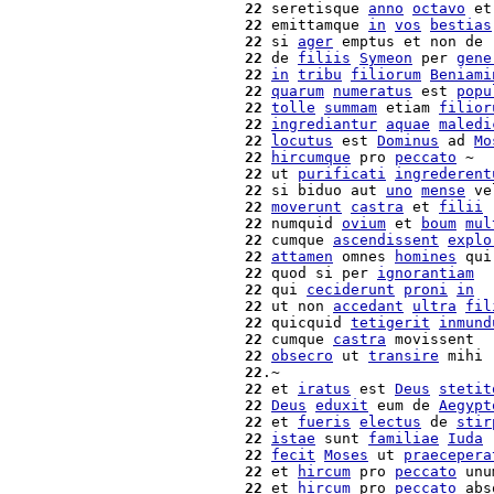
                            
22
 seretisque 
anno
octavo
                            
22
 emittamque 
in
vos
bestias
                            
22
 si 
ager
 emptus et non de

                            
22
 de 
filiis
Symeon
 per 
gene
                            
22
in
tribu
filiorum
Beniami
                            
22
quarum
numeratus
 est 
popu
                            
22
tolle
summam
 etiam 
filior
                            
22
ingrediantur
aquae
maledi
                            
22
locutus
 est 
Dominus
 ad 
Mo
                            
22
hircumque
 pro 
peccato
 ~

                            
22
 ut 
purificati
ingrederent
                            
22
 si biduo aut 
uno
mense
 vel
                            
22
moverunt
castra
 et 
filii
                            
22
 numquid 
ovium
 et 
boum
mul
                            
22
 cumque 
ascendissent
explo
                            
22
attamen
 omnes 
homines
 qui

                            
22
 quod si per 
ignorantiam
                            
22
 qui 
ceciderunt
proni
in
                            
22
 ut non 
accedant
ultra
fil
                            
22
 quicquid 
tetigerit
inmund
                            
22
 cumque 
castra
                            
22
obsecro
 ut 
transire
 mihi

                            
22
.~

                            
22
 et 
iratus
 est 
Deus
stetit
                            
22
Deus
eduxit
 eum de 
Aegypt
                            
22
 et 
fueris
electus
 de 
stir
                            
22
istae
 sunt 
familiae
Iuda
                            
22
fecit
Moses
 ut 
praecepera
                            
22
 et 
hircum
 pro 
peccato
 unum
                            
22
 et 
hircum
 pro 
peccato
 abs