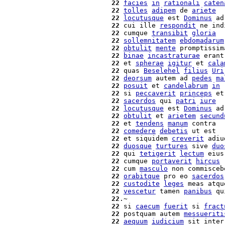
                            
22
facies
in
rationali
caten
                            
22
tolles
adipem
 de 
ariete
                            
22
locutusque
 est 
Dominus
 ad

                            
22
 cui ille 
respondit
 ne ind
                            
22
 cumque 
transibit
gloria
                            
22
sollemnitatem
ebdomadarum
                            
22
obtulit
mente
 promptissima
                            
22
binae
incastraturae
 erant

                            
22
 et 
spherae
igitur
 et 
cala
                            
22
 quas 
Beselehel
filius
Uri
                            
22
deorsum
 autem ad 
pedes
ma
                            
22
posuit
 et 
candelabrum
in
                            
22
 si 
peccaverit
princeps
 et

                            
22
sacerdos
 qui 
patri
iure
                            
22
locutusque
 est 
Dominus
 ad

                            
22
obtulit
 et 
arietem
secund
                            
22
 et 
tendens
manum
 contra

                            
22
comedere
debetis
 ut est

                            
22
 et siquidem 
creverit
 adiu
                            
22
duosque
turtures
 sive 
duo
                            
22
 qui 
tetigerit
lectum
                            
22
 cumque 
portaverit
hircus
                            
22
 cum 
masculo
 non commiscebe
                            
22
orabitque
 pro eo 
sacerdos
                            
22
custodite
leges
 meas atque
                            
22
vescetur
 tamen 
panibus
 qui
                            
22
.~

                            
22
 si 
caecum
fuerit
 si 
fract
                            
22
 postquam autem 
messueriti
                            
22
aequum
iudicium
 sit inter
