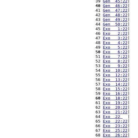
 39 
Gen  45:22
|   
 40
Gen  46:22
|   
 41 
Gen  47:22
|   
 42 
Gen  48:22
|   
 43 
Gen  49:22
|   
 44 
Gen  50:22
|   
 45 
Exo   1:22
|   
 46 
Exo   2:22
|   
 47 
Exo   3:22
|   
 48 
Exo   4:22
|   
 49 
Exo   5:22
|   
 50
Exo   6:22
|   
 51 
Exo   7:22
|   
 52 
Exo   8:22
|   
 53 
Exo   9:22
|   
 54 
Exo  10:22
|   
 55 
Exo  12:22
|   
 56 
Exo  13:22
|   
 57 
Exo  14:22
|   
 58 
Exo  15:22
|   
 59 
Exo  16:22
|   
 60
Exo  18:22
|   
 61 
Exo  19:22
|   
 62 
Exo  20:22
|   
 63 
Exo  21:22
|   
 64 
Exo  22 
  |   
 65 
Exo  22:22
|   
 66 
Exo  23:22
|   
 67 
Exo  25:22
|   
 68 
Exo  26:22
|   