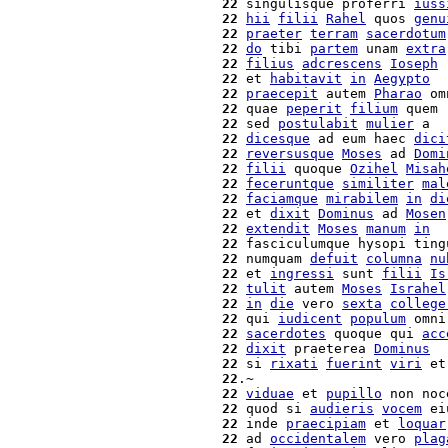
                            
22
 singulisque proferri 
iuss
                            
22
hii
filii
Rahel
 quos 
genu
                            
22
praeter
terram
sacerdotum
                            
22
do
 tibi 
partem
 unam 
extra
                            
22
filius
adcrescens
Ioseph
                            
22
 et 
habitavit
in
Aegypto
                            
22
praecepit
 autem 
Pharao
 om
                            
22
 quae 
peperit
filium
 quem

                            
22
 sed 
postulabit
mulier
 a

                            
22
dicesque
 ad eum haec 
dici
                            
22
reversusque
Moses
 ad 
Domi
                            
22
filii
 quoque 
Ozihel
Misah
                            
22
feceruntque
similiter
mal
                            
22
faciamque
mirabilem
in
di
                            
22
 et 
dixit
Dominus
 ad 
Mosen
                            
22
extendit
Moses
manum
in
                            
22
 fasciculumque hysopi tingu
                            
22
 numquam 
defuit
columna
nu
                            
22
 et 
ingressi
 sunt 
filii
Is
                            
22
tulit
 autem 
Moses
Israhel
                            
22
in
die
 vero 
sexta
college
                            
22
 qui 
iudicent
populum
 omni

                            
22
sacerdotes
 quoque qui 
acc
                            
22
dixit
 praeterea 
Dominus
                            
22
 si 
rixati
fuerint
viri
 et

                            
22
.~

                            
22
viduae
 et 
pupillo
 non noc
                            
22
 quod si 
audieris
vocem
 ei
                            
22
 inde 
praecipiam
 et 
loquar
                            
22
 ad 
occidentalem
 vero 
plag