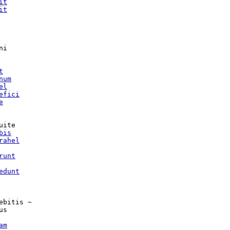
it
it
ni

t
num
el
efici
e
ite

bis
rahel
runt
edunt
ebitis ~

us

am