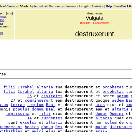
le of Contents
|
Words
:
Alphabetical
-
Frequency
-
Inverse
-
Length
-
Statistics
|
Help
|
IntraText Lib
cy
[
«
»
]
Hieronymus
inquas
Vulgata
ndet
IntraText - Concordances
ata
ruxerunt
destruxerunt
mus
rse
  
filii
Israhel
altaria
 tua 
destruxerunt
 et 
prophetas
 tu
  
filii
Israhel
altaria
 tua 
destruxerunt
 et 
prophetas
 tu
            
25
 et 
civitates
destruxerunt
 et omnem 
agrum
     
27
 et 
comminuerunt
 eam 
destruxerunt
 quoque 
aedem
Ba
ulus
terrae
templum
Baal
 et 
destruxerunt
aras
 eius et 
im
omnis 
populus
domum
Baal
 et 
destruxerunt
 eam et 
altaria
 
   
impiissima
 et 
filii
 eius 
destruxerunt
domum
Domini
 et
            
14
 et 
surgentes
destruxerunt
altaria
 quae er
    sunt 
excelsa
 et 
altaria
destruxerunt
 non 
solum
 de 
un
ncenderunt
hostes
domum
Dei
destruxerunt
murum
Hierusale
atthathias
 et 
amici
 eius et 
destruxerunt
aras
~
