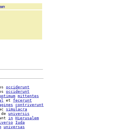
rary
os 
occiderunt
os 
occiderunt
optimum
mittentes
al
 et 
fecerunt
agines
contriverunt
ac 
simulacra
 de 
universis
ant 
in
Hierusalem
iverso
Iuda
m
universas