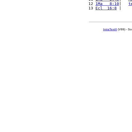
12 
1Ma   8:10
|   
t
13 
Ecl  16:8
 |    
IntraText®
(V89) - So