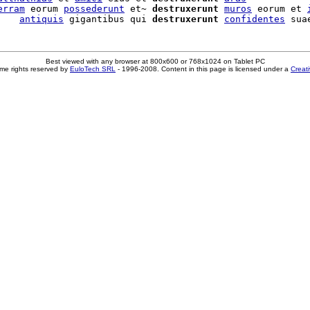
erram
 eorum 
possederunt
 et~ 
destruxerunt
muros
 eorum et 
    
antiquis
 gigantibus qui 
destruxerunt
confidentes
 sua
Best viewed with any browser at 800x600 or 768x1024 on Tablet PC
me rights reserved by
EuloTech SRL
- 1996-2008. Content in this page is licensed under a
Creat