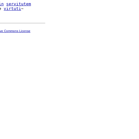
in
servitutem
e 
virtuti
ive Commons License