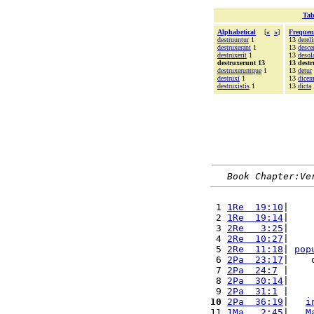
Tab
Alphabetical
[
«
»
]
Frequen
destruuntur
1
13
derel
destruxerant
1
13
desce
destruxerit
1
13
desol
destruxerunt 13
13 dest
destruxeruntque
1
13
detur
destruxi
1
13
dice
destruxistis
1
13
dicta
Book Chapter:Ve
 1 
1Re  19:10
|    
 2 
1Re  19:14
|    
 3 
2Re   3:25
|    
 4 
2Re  10:27
|    
 5 
2Re  11:18
| 
pop
 6 
2Pa  23:17
|    
 7 
2Pa  24:7
 |    
 8 
2Pa  30:14
|    
 9 
2Pa  31:1
 |    
10
2Pa  36:19
|   
i
11 
1Ma   2:45
|   
M