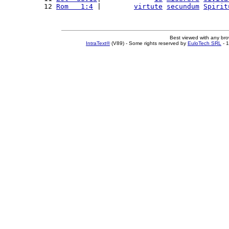
12 
Rom   1:4
 |        
virtute
secundum
Spirit
Best viewed with any br
IntraText®
(V89) - Some rights reserved by
EuloTech SRL
- 1