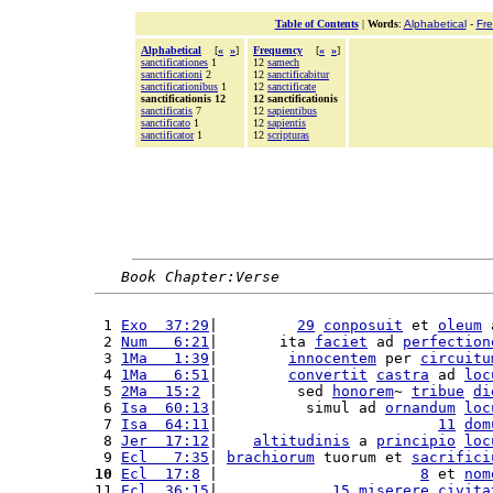
Table of Contents
|
Words
:
Alphabetical
-
Fr
Alphabetical
[
«
»
]
Frequency
[
«
»
]
sanctificationes
1
12
samech
sanctificationi
2
12
sanctificabitur
sanctificationibus
1
12
sanctificate
sanctificationis 12
12 sanctificationis
sanctificatis
7
12
sapientibus
sanctificato
1
12
sapientis
sanctificator
1
12
scripturas
Book Chapter:Verse
 1 
Exo  37:29
|         
29
conposuit
 et 
oleum
 
 2 
Num   6:21
|       ita 
faciet
 ad 
perfection
 3 
1Ma   1:39
|        
innocentem
 per 
circuitu
 4 
1Ma   6:51
|        
convertit
castra
 ad 
loc
 5 
2Ma  15:2
 |         sed 
honorem
~ 
tribue
di
 6 
Isa  60:13
|          simul ad 
ornandum
loc
 7 
Isa  64:11
|                         
11
dom
 8 
Jer  17:12
|    
altitudinis
 a 
principio
loc
 9 
Ecl   7:35
| 
brachiorum
 tuorum et 
sacrifici
10
Ecl  17:8
 |                       
8
 et 
nom
11 
Ecl  36:15
|             
15
miserere
civita