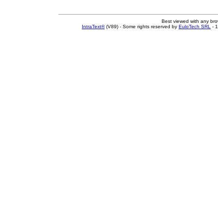
Best viewed with any br
IntraText®
(V89) - Some rights reserved by
EuloTech SRL
- 1