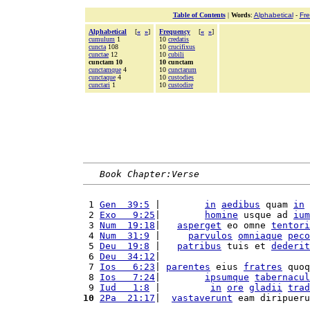
Table of Contents
|
Words
:
Alphabetical
-
Fr
Alphabetical
[
«
»
]
Frequency
[
«
»
]
cumulum
1
10
credatis
cuncta
108
10
crucifixus
cunctae
12
10
cubili
cunctam 10
10 cunctam
cunctamque
4
10
cunctarum
cunctaque
4
10
custodies
cunctari
1
10
custodire
Book Chapter:Verse
 1 
Gen  39:5
 |        
in
aedibus
 quam 
in
 2 
Exo   9:25
|        
homine
 usque ad 
ium
 3 
Num  19:18
|   
asperget
 eo omne 
tentori
 4 
Num  31:9
 |     
parvulos
omniaque
peco
 5 
Deu  19:8
 |   
patribus
 tuis et 
dederit
 6 
Deu  34:12
|                           
 7 
Ios   6:23
| 
parentes
 eius 
fratres
 quoq
 8 
Ios   7:24
|        
ipsumque
tabernacul
 9 
Iud   1:8
 |         
in
ore
gladii
trad
10
2Pa  21:17
|  
vastaverunt
 eam diripueru