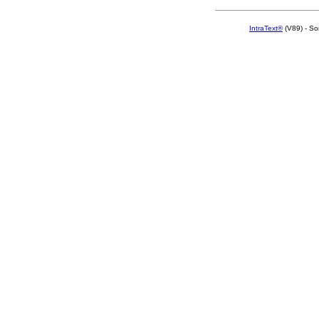
IntraText®
(V89) - So