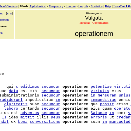
le of Contents
|
Words
:
Alphabetical
-
Frequency
-
Inverse
-
Length
-
Statistics
|
Help
|
IntraText Lib
cy
[
«
»
]
Hieronymus
Vulgata
otentem
IntraText - Concordances
tionem
operationem
bat
se
   qui 
credidimus
secundum
operationem
potentiae
virtuti
uae 
data
 est mihi 
secundum
operationem
virtutis
 eius ~

subministrationis 
secundum
operationem
in
mensuram
unius
radiderunt
 inpudicitiae 
in
operationem
inmunditiae
 omnis
  
claritatis
 suae 
secundum
operationem
 qua 
possit
 etiam 
  
laboro
 certando 
secundum
operationem
 eius quam 
operatu
uius est 
adventus
secundum
operationem
Satanae
in
 omni 
v
 
11
 ideo 
mittit
 illis 
Deus
operationem
erroris
 ut 
credan
ndat
 ex 
bona
conversatione
operationem
 suam 
in
mansuetud