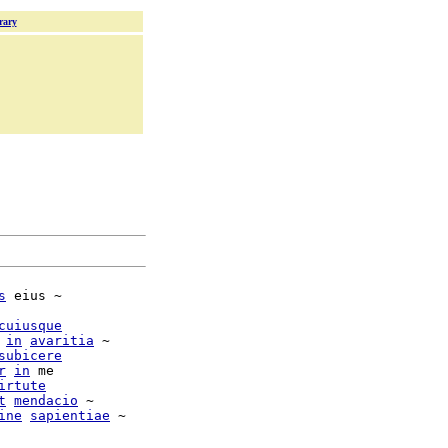
rary
s
 eius ~

cuiusque
 
in
avaritia
 ~

subicere
r
in
 me

irtute
t
mendacio
 ~

ine
sapientiae