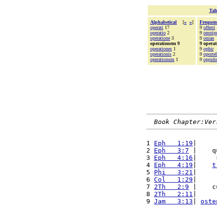
Tab
Alphabetical
[
«
»
]
Frequen
operati
17
9
offerri
operatio
2
9
omnip
operatione
3
9
onian
operationem 9
9 opera
operationes
1
9
ophir
operationis
2
9
oporte
operationum
1
9
oppido
Book Chapter:Ver
1 
Eph   1:19
|     
2 
Eph   3:7
 |    q
3 
Eph   4:16
|     
4 
Eph   4:19
|    
t
5 
Phi   3:21
|     
6 
Col   1:29
|     
7 
2Th   2:9
 |    c
8 
2Th   2:11
|     
9 
Jam   3:13
| 
oste