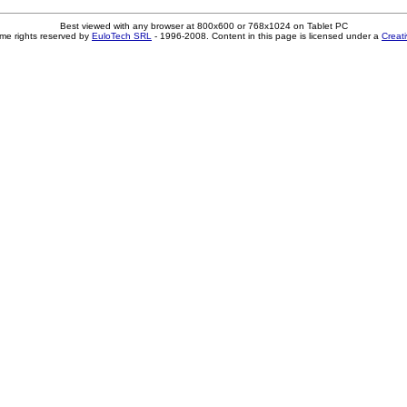
Best viewed with any browser at 800x600 or 768x1024 on Tablet PC
me rights reserved by
EuloTech SRL
- 1996-2008. Content in this page is licensed under a
Creat