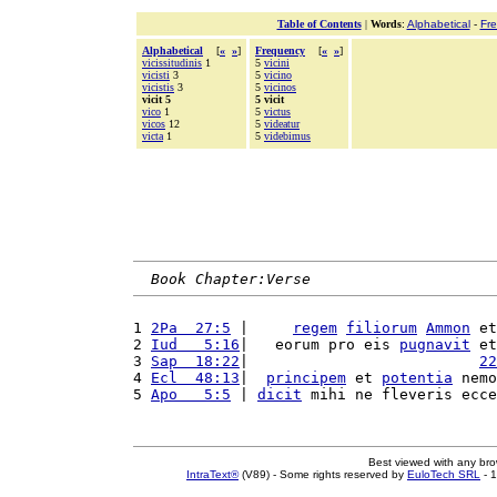
Table of Contents
|
Words
:
Alphabetical
-
Fr
Alphabetical
[
«
»
]
Frequency
[
«
»
]
vicissitudinis
1
5
vicini
vicisti
3
5
vicino
vicistis
3
5
vicinos
vicit 5
5 vicit
vico
1
5
victus
vicos
12
5
videatur
victa
1
5
videbimus
Book Chapter:Verse
1 
2Pa  27:5
 |     
regem
filiorum
Ammon
 et
2 
Iud   5:16
|   eorum pro eis 
pugnavit
 et
3 
Sap  18:22
|                          
22
4 
Ecl  48:13
|  
principem
 et 
potentia
 nemo
5 
Apo   5:5
 | 
dicit
 mihi ne fleveris ecce
Best viewed with any br
IntraText®
(V89) - Some rights reserved by
EuloTech SRL
- 1