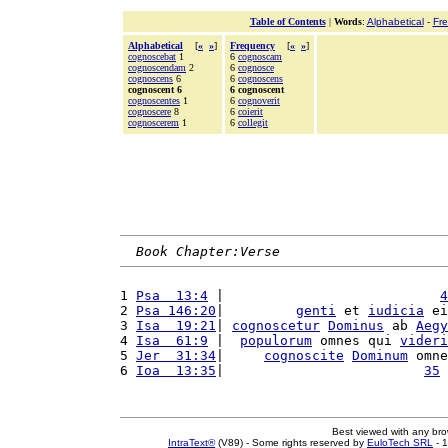
Table of Contents
|
Words
:
Alphabetical
-
Fr
Alphabetical
[
«
»
]
Frequency
[
«
»
]
cognoscebat
1
6
cognoscam
cognoscendam
2
6
cognosce
cognoscens
6
6
cognoscens
cognoscent 6
6 cognoscent
cognoscentes
1
6
cognoverit
cognoscere
8
6
coierit
cognoscerem
1
6
collegit
Book Chapter:Verse
1 
Psa  13:4
 |                           
4
2 
Psa 146:20
|         
genti
 et 
iudicia
 ei
3 
Isa  19:21
| 
cognoscetur
Dominus
 ab 
Aegy
4 
Isa  61:9
 |  
populorum
 omnes qui 
videri
5 
Jer  31:34
|     
cognoscite
Dominum
 omne
6 
Ioa  13:35
|                         
35
Best viewed with any br
IntraText®
(V89) - Some rights reserved by
EuloTech SRL
- 1