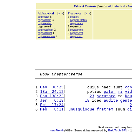
Table of Contents
|
Words
:
Alphabetical
-
Fr
Alphabetical
[
«
»
]
Frequency
[
«
»
]
cognoscat
8
6
coepisti
cognoscatis
3
6
cognominatus
cognoscatur
1
6
cognoscam
cognosce 6
6 cognosce
cognoscebant
2
6
cognoscens
cognoscebat
1
6
cognoscent
cognoscendam
2
6
cognoverit
Book Chapter:Verse
1 
Gen  38:25
|         cuius haec sunt 
con
2 
1Sa  24:12
|         potius 
pater
mi
vid
3 
Psa 138:23
|          
23
scrutare
 me 
Deu
4 
Jer   6:18
|        
18
 ideo 
audite
gente
5 
Ecl  17:24
|                           
2
6 
Heb   8:11
| 
unusquisque
fratrem
 suum 
di
Best viewed with any br
IntraText®
(V89) - Some rights reserved by
EuloTech SRL
- 1