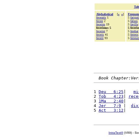
Tab
Alphabetical
[
«
»
]
Frequen
feceratis
1
5
fatigati
fecere
2
5
fatuus
fecerim
19
5
favilla
fecerimus 5
5 feceri
fecerint
7
5
ferebat
feceris
41
5
ferreos
fecerit
93
5
ferreu
Book Chapter:Ver
1 
Deu   6:25
|   
mi
2 
Tob   4:23
| 
rece
3 
1Ma   2:40
|     
4 
Jer   7:9
 |  
dix
5 
Act   3:12
|     
IntraText®
(V89) - So