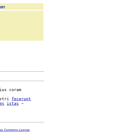
rary
ius coram

stri 
fecerunt
es
istas
 ~

ive Commons License