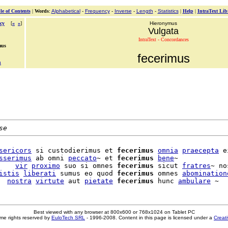
le of Contents
|
Words
:
Alphabetical
-
Frequency
-
Inverse
-
Length
-
Statistics
|
Help
|
IntraText Lib
cy
[
«
»
]
Hieronymus
Vulgata
IntraText - Concordances
mus
fecerimus
m
se
sericors
 si custodierimus et 
fecerimus
omnia
praecepta
 e
sserimus
 ab omni 
peccato
~ et 
fecerimus
bene
~

    
vir
proximo
 suo si omnes 
fecerimus
 sicut 
fratres
~ no
istis
liberati
 sumus eo quod 
fecerimus
 omnes 
abomination
  
nostra
virtute
 aut 
pietate
fecerimus
 hunc 
ambulare
Best viewed with any browser at 800x600 or 768x1024 on Tablet PC
me rights reserved by
EuloTech SRL
- 1996-2008. Content in this page is licensed under a
Creat