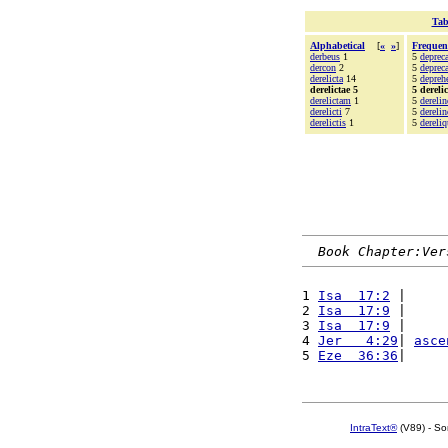
Tab
Alphabetical
[
«
»
]
Frequen
derbeus
1
5
deprec
dercon
2
5
deprec
derelicta
14
5
depreh
derelictae 5
5 derelic
derelictam
1
5
dereli
derelicti
7
5
dereli
derelictis
1
5
dereli
Book Chapter:Ver
1 
Isa  17:2
 |     
2 
Isa  17:9
 |     
3 
Isa  17:9
 |     
4 
Jer   4:29
| 
asce
5 
Eze  36:36
|     
IntraText®
(V89) - So