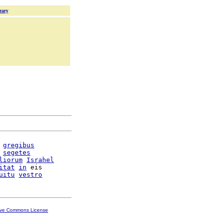
rary
gregibus
 
segetes
liorum
Israhel
itat
in
 eis

uitu
vestro
ive Commons License