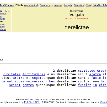
le of Contents
|
Words
:
Alphabetical
-
Frequency
-
Inverse
-
Length
-
Statistics
|
Help
|
IntraText Lib
cy
[
«
»
]
Hieronymus
abuntur
Vulgata
ans
IntraText - Concordances
ensus
tae
nquens
derelictae
nquunt
quimus
se
                            
2
derelictae
civitates
Aroer
  
civitates
fortitudinis
 eius 
derelictae
 sicut 
aratra
 et
 sicut 
aratra
 et 
segetes
 quae 
derelictae
 sunt a 
facie
fi
nderunt
rupes
universae
urbes
derelictae
 sunt et non 
hab
     
scient
gentes
 quaecumque 
derelictae
fuerint
in
circ
Best viewed with any browser at 800x600 or 768x1024 on Tablet PC
me rights reserved by
EuloTech SRL
- 1996-2008. Content in this page is licensed under a
Creat